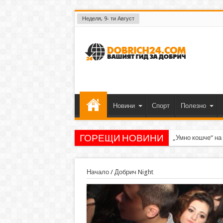
Неделя, 9- ти Август
Новини
Спорт
Полезно
ГОРЕЩИ НОВИНИ
„Умно кошче“ на
Начало
/
Добрич Night