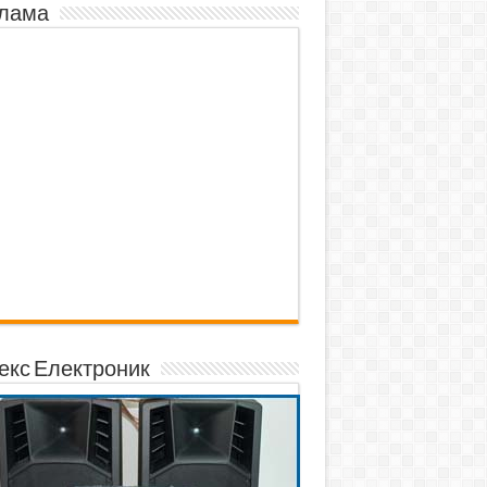
лама
екс Електроник