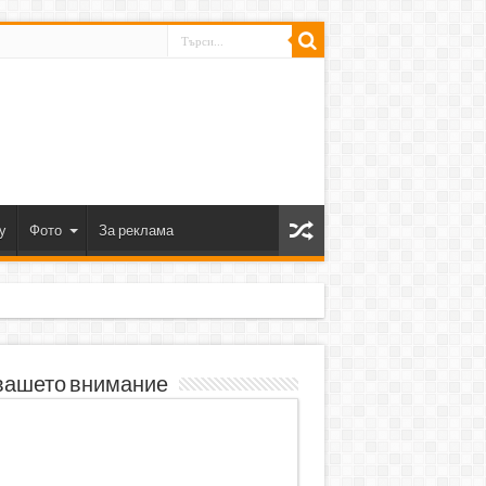
y
Фото
За реклама
вашето внимание