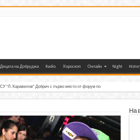
Децата на Добруджа
Radio
Хороскоп
Онлайн
Night
Histor
 СУ “Л. Каравелов” Добрич с първо място от форум по роботика
На 