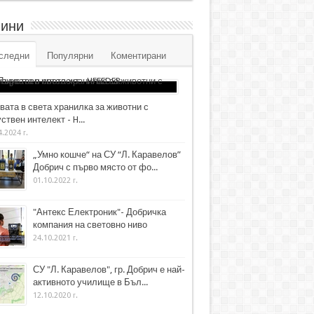
ини
следни
Популярни
Коментирани
вата в света хранилка за животни с
ствен интелект - H...
4.2024 г.
„Умно кошче“ на СУ “Л. Каравелов”
Добрич с първо място от фо...
01.10.2022 г.
"Антекс Електроник"- Добричка
компания на световно ниво
24.10.2021 г.
СУ "Л. Каравелов", гр. Добрич е най-
активното училище в Бъл...
12.10.2020 г.