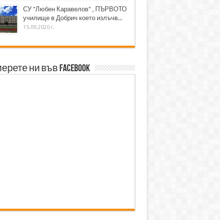
СУ "Любен Каравелов" , ПЪРВОТО
училище в Добрич което излъчв...
15.09.2020 г.
ерете ни във Facebook