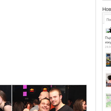
Нов
По
Пър
изку
24.0