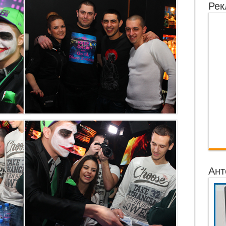
Рек
Ант