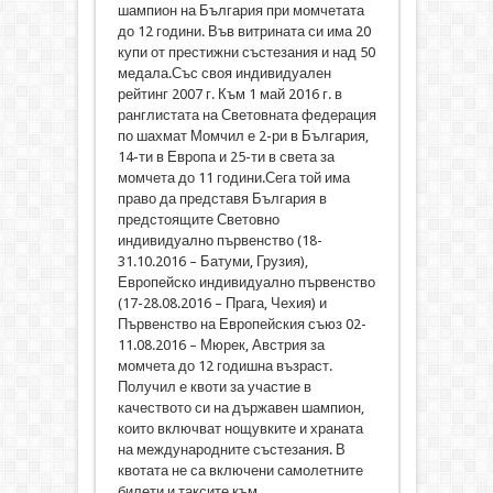
шампион на България при момчетата
до 12 години. Във витрината си има 20
купи от престижни състезания и над 50
медала.Със своя индивидуален
рейтинг 2007 г. Към 1 май 2016 г. в
ранглистата на Световната федерация
по шахмат Момчил е 2-ри в България,
14-ти в Европа и 25-ти в света за
момчета до 11 години.Сега той има
право да представя България в
предстоящите Световно
индивидуално първенство (18-
31.10.2016 – Батуми, Грузия),
Европейско индивидуално първенство
(17-28.08.2016 – Прага, Чехия) и
Първенство на Европейския съюз 02-
11.08.2016 – Мюрек, Австрия за
момчета до 12 годишна възраст.
Получил е квоти за участие в
качеството си на държавен шампион,
които включват нощувките и храната
на международните състезания. В
квотата не са включени самолетните
билети и таксите към