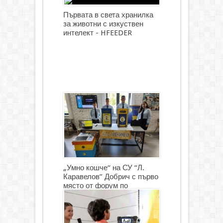
Първата в света хранилка
за животни с изкуствен
интелект - HFEEDER
„Умно кошче“ на СУ “Л.
Каравелов” Добрич с първо
място от форум по
роботика