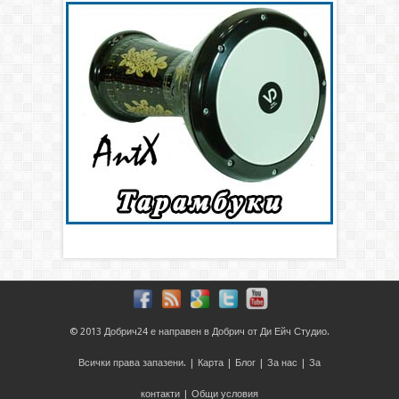
© 2013
Добрич24
е направен в
Добрич
от
Ди Ейч Студио
.
Всички права запазени. |
Карта
|
Блог
|
За нас
|
За
контакти
|
Общи условия