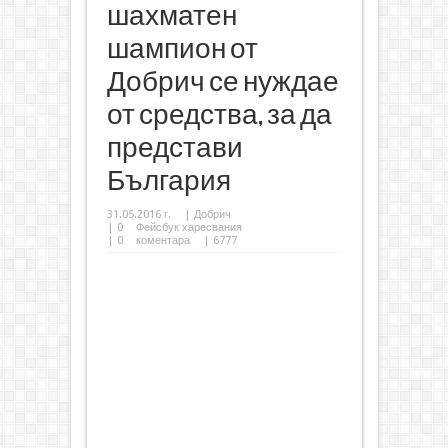
шахматен
шампион от
Добрич се нуждае
от средства, за да
представи
България
31.05.2016 г.
|
Добрич
|
0
Фейсбук харесвания
|
0
коментара
| 6777