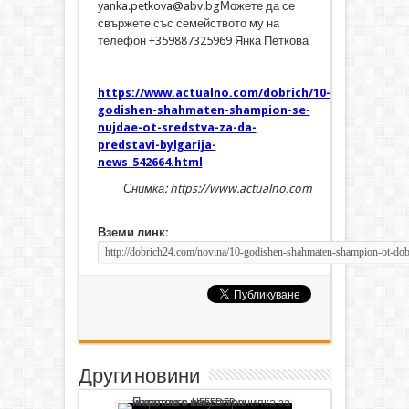
yanka.petkova@abv.bgМожете да се
свържете със семейството му на
телефон +359887325969 Янка Петкова
https://www.actualno.com/dobrich/10-
godishen-shahmaten-shampion-se-
nujdae-ot-sredstva-za-da-
predstavi-bylgarija-
news_542664.html
Снимка: https://www.actualno.com
Вземи линк:
Други новини