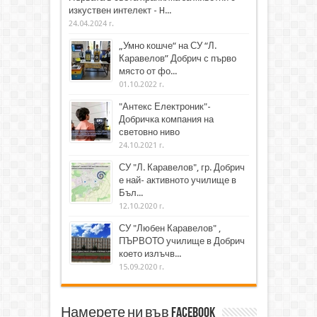
изкуствен интелект - H...
24.04.2024 г.
„Умно кошче“ на СУ “Л.
Каравелов” Добрич с първо
място от фо...
01.10.2022 г.
"Антекс Електроник"-
Добричка компания на
световно ниво
24.10.2021 г.
СУ "Л. Каравелов", гр. Добрич
е най- активното училище в
Бъл...
12.10.2020 г.
СУ "Любен Каравелов" ,
ПЪРВОТО училище в Добрич
което излъчв...
15.09.2020 г.
Намерете ни във Facebook