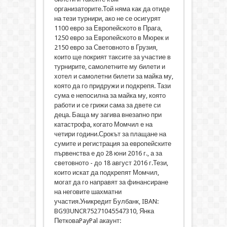
организаторите.Той няма как да отиде
на тези турнири, ако не се осигурят
1100 евро за Европейското в Прага,
1250 евро за Европейското в Мюрек и
2150 евро за Световното в Грузия,
които ще покрият таксите за участие в
турнирите, самолетните му билети и
хотел и самолетни билети за майка му,
която да го придружи и подкрепя. Тази
сума е непосилна за майка му, която
работи и се грижи сама за двете си
деца. Баща му загива внезапно при
катастрофа, когато Момчил е на
четири години.Срокът за плащане на
сумите и регистрация за европейските
първенства е до 28 юни 2016 г., а за
световното - до 18 август 2016 г.Тези,
които искат да подкрепят Момчил,
могат да го направят за финансиране
на неговите шахматни
участия.Уникредит Булбанк, IBAN:
BG93UNCR75271045547310, Янка
ПетковаPayPal акаунт: