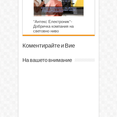
"Антекс Електроник"-
Добричка компания на
световно ниво
Коментирайте и Вие
На вашето внимание