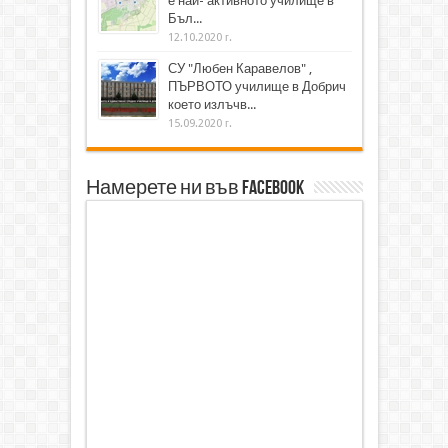
е най- активното училище в
Бъл...
12.10.2020 г.
СУ "Любен Каравелов" ,
ПЪРВОТО училище в Добрич
което излъчв...
15.09.2020 г.
Намерете ни във Facebook