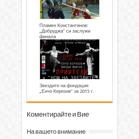
Пламен Константинов:
„Добруджа“ си заслужи
финала
Звездите на фондация
„Енчо Керязов“ за 2015 г.
Коментирайте и Вие
На вашето внимание