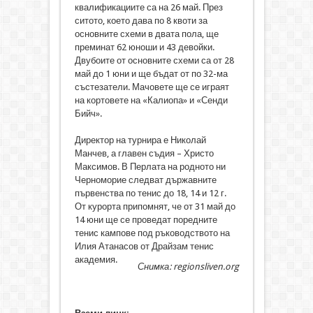
квалификациите са на 26 май. През
ситото, което дава по 8 квоти за
основните схеми в двата пола, ще
преминат 62 юноши и 43 девойки.
Двубоите от основните схеми са от 28
май до 1 юни и ще бъдат от по 32-ма
състезатели. Мачовете ще се играят
на кортовете на «Калиопа» и «Сенди
Бийч».
Директор на турнира е Николай
Манчев, а главен съдия – Христо
Максимов. В Перлата на родното ни
Черноморие следват държавните
първенства по тенис до 18, 14 и 12 г.
От курорта припомнят, че от 31 май до
14 юни ще се проведат поредните
тенис кампове под ръководството на
Илия Атанасов от Драйзам тенис
академия.
Снимка: regionsliven.org