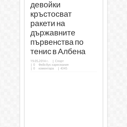
девойки
кръстосват
ракети на
държавните
първенства по
тенис в Албена
19.05.2014 г.
|
Спорт
|
0
Фейсбук харесвания
|
0
коментара
| 4345