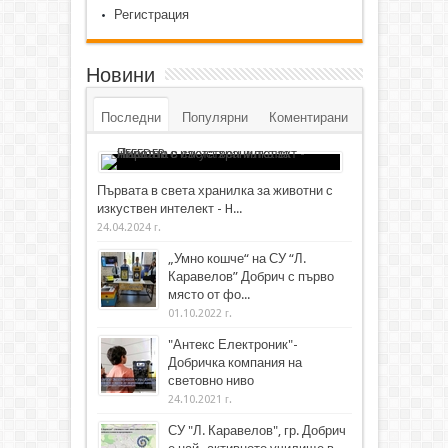
Регистрация
Новини
Последни
Популярни
Коментирани
Първата в света хранилка за животни с
изкуствен интелект - H...
24.04.2024 г.
„Умно кошче“ на СУ “Л.
Каравелов” Добрич с първо
място от фо...
01.10.2022 г.
"Антекс Електроник"-
Добричка компания на
световно ниво
24.10.2021 г.
СУ "Л. Каравелов", гр. Добрич