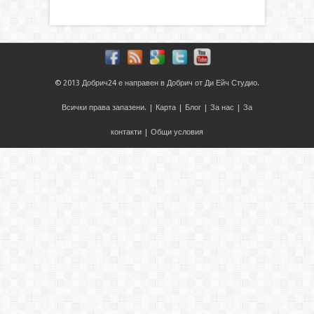
© 2013
Добрич24
е направен в
Добрич
от
Ди Ейч Студио
.
Всички права запазени. |
Карта
|
Блог
|
За нас
|
За
контакти
|
Общи условия