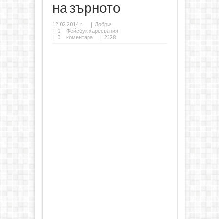
на зърното
12.02.2014 г.
|
Добрич
|
0
Фейсбук харесвания
|
0
коментара
| 2228