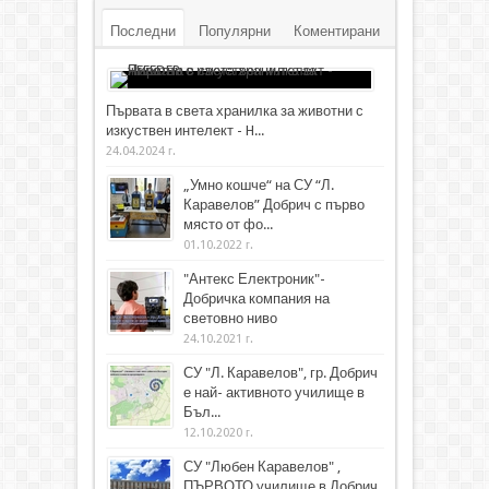
Последни
Популярни
Коментирани
Първата в света хранилка за животни с
изкуствен интелект - H...
24.04.2024 г.
„Умно кошче“ на СУ “Л.
Каравелов” Добрич с първо
място от фо...
01.10.2022 г.
"Антекс Електроник"-
Добричка компания на
световно ниво
24.10.2021 г.
СУ "Л. Каравелов", гр. Добрич
е най- активното училище в
Бъл...
12.10.2020 г.
СУ "Любен Каравелов" ,
ПЪРВОТО училище в Добрич