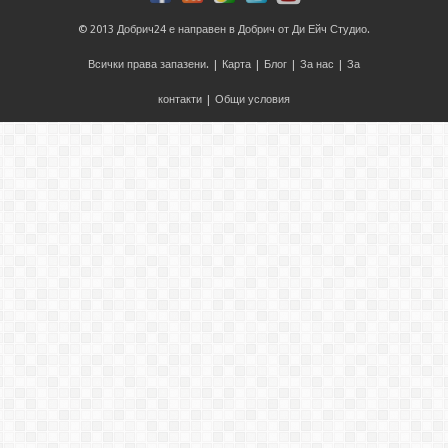
© 2013
Добрич24
е направен в
Добрич
от
Ди Ейч Студио
.
Всички права запазени. |
Карта
|
Блог
|
За нас
|
За
контакти
|
Общи условия