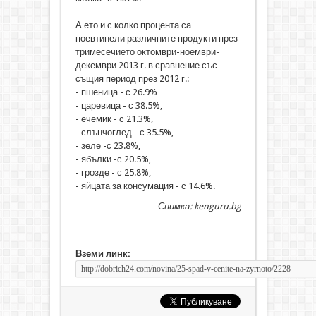
А ето и с колко процента са
поевтинели различните продукти през
тримесечието октомври-ноември-
декември 2013 г. в сравнение със
същия период през 2012 г.:
- пшеница - с 26.9%
- царевица - с 38.5%,
- ечемик - с 21.3%,
- слънчоглед - с 35.5%,
- зеле -с 23.8%,
- ябълки -с 20.5%,
- грозде - с 25.8%,
- яйцата за консумация - с 14.6%.
Снимка: kenguru.bg
Вземи линк: