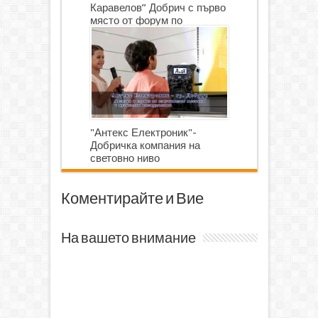
Каравелов” Добрич с първо
място от форум по
роботика
"Антекс Електроник"-
Добричка компания на
световно ниво
Коментирайте и Вие
На вашето внимание