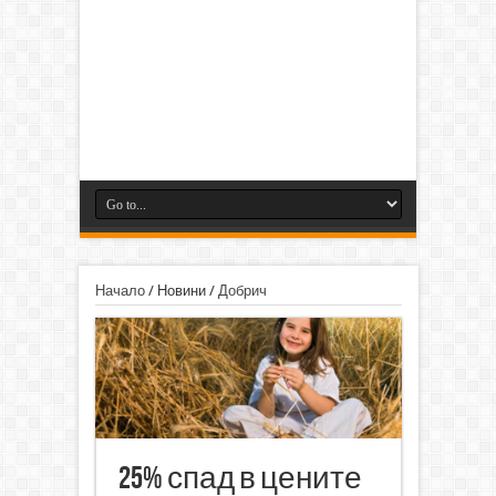
Начало
/
Новини
/
Добрич
25% спад в цените