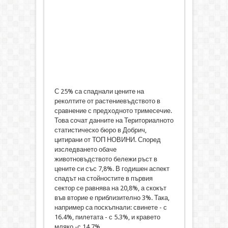
С 25% са спаднали цените на
реколтите от растениевъдството в
сравнение с предходното тримесечие.
Това сочат данните на Териториалното
статистическо бюро в Добрич,
цитирани от ТОП НОВИНИ. Според
изследването обаче
животновъдството бележи ръст в
цените си със 7,8%. В годишен аспект
спадът на стойностите в първия
сектор се равнява на 20,8%, а скокът
във вторие е приблизително 3%. Така,
например са поскъпнали: свинете - с
16.4%, пилетата - с 5.3%, и кравето
мляко -с 14.7%.