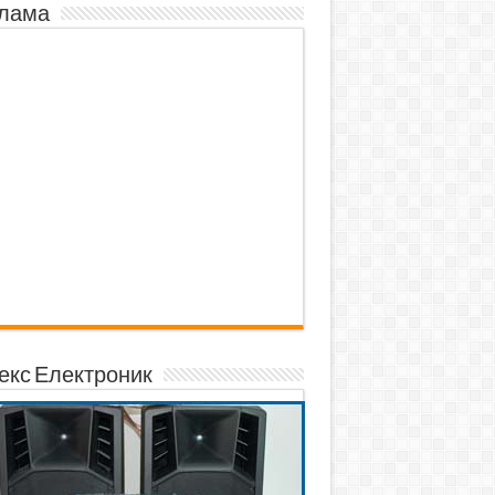
лама
екс Електроник