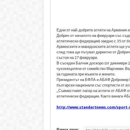
Едни от най-добрите атлети на Армения и
Добрич от началото на февруари със съд
атлетически федерации) заедно с 35 от б
Арменските и македонските атлети ще уч
след това ще пътуват директно от Добрич
състоя на 27 февруари.
В съседен Балчик доскоро (от декември 2
чухохвърлячи от семейство Маргиеви. Ве
за годината при мъжете и жените.
Президентът на БФЛА и АБАФ Добромир К
български национали със спортисти от а
„Съвместният лагер на атлети от АБАФ о
атлетически федерации. Както винаги АБ
http://www.standartnews.com/sport-sp
Вземи линк: