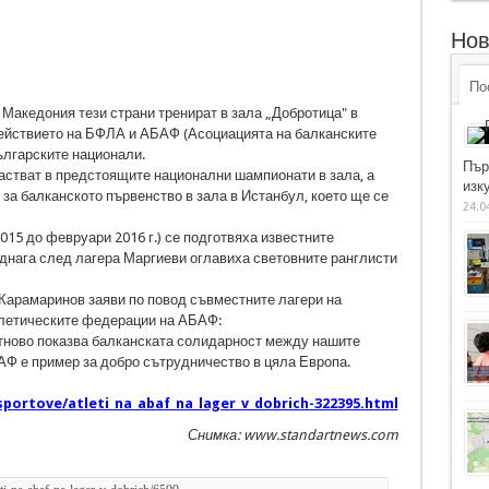
Нов
По
 Македония тези страни тренират в зала „Добротица" в
ействието на БФЛА и АБАФ (Асоциацията на балканските
ългарските национали.
Пър
астват в предстоящите национални шампионати в зала, а
изку
 за балканското първенство в зала в Истанбул, което ще се
24.0
015 до февруари 2016 г.) се подготвяха известните
днага след лагера Маргиеви оглавиха световните ранглисти
арамаринов заяви по повод съвместните лагери на
тлетическите федерации на АБАФ:
тново показва балканската солидарност между нашите
АФ е пример за добро сътрудничество в цяла Европа.
ortove/atleti_na_abaf_na_lager_v_dobrich-322395.html
Снимка: www.standartnews.com