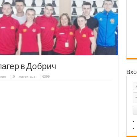
лагер в Добрич
Вхо
ания
|
0
коментара
| 6599