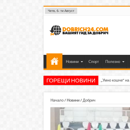
Четв, 6- ти Август
Новини
Спорт
Полезно
ГОРЕЩИ НОВИНИ
„Умно кошче“ на
Начало
/
Новини
/
Добрич