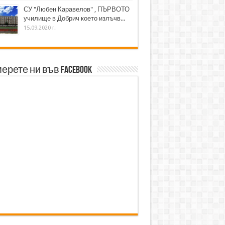
СУ "Любен Каравелов" , ПЪРВОТО
училище в Добрич което излъчв...
15.09.2020 г.
ерете ни във Facebook