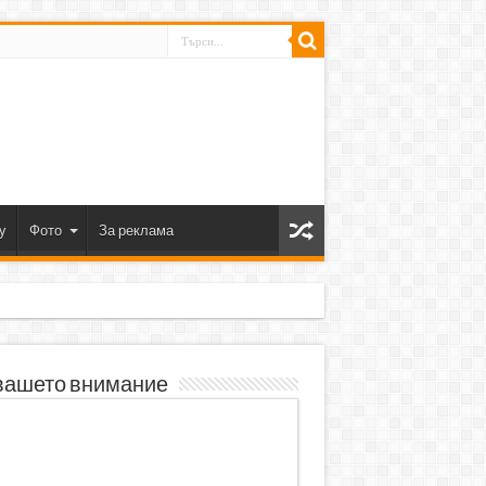
y
Фото
За реклама
вашето внимание