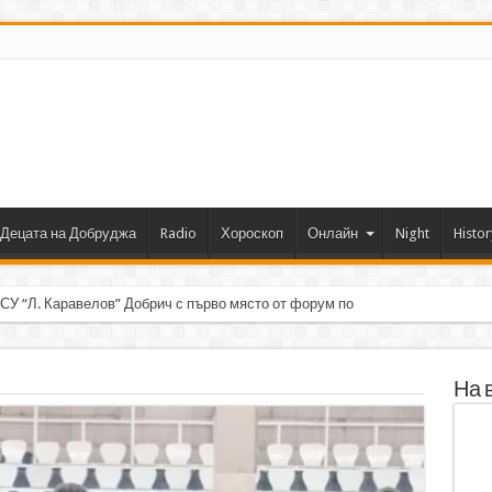
Децата на Добруджа
Radio
Хороскоп
Онлайн
Night
Histor
 СУ “Л. Каравелов” Добрич с първо място от форум по роботика
На 