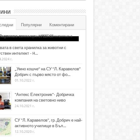
ини
следни
Популярни
Коментирани
вата в света хранилка за животни с
ствен интелект - H...
4.2024 г.
„Умно кошче“ на СУ “Л. Каравелов”
Добрич с първо място от фо...
01.10.2022 г.
"Антекс Електроник"- Добричка
компания на световно ниво
24.10.2021 г.
СУ "Л. Каравелов", гр. Добрич е най-
активното училище в Бъл...
12.10.2020 г.