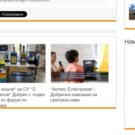
Нам
 кошче“ на СУ “Л.
"Антекс Електроник"-
елов” Добрич с първо
Добричка компания на
 от форум по
световно ниво
ика