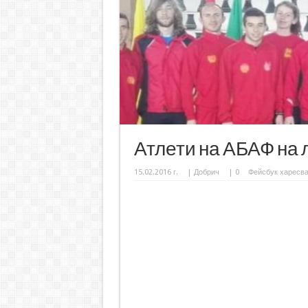
Атлети на АБАФ на 
15.02.2016 г.
|
Добрич
|
0
Фейсбук харесв