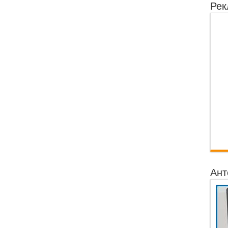
Рек
Ант