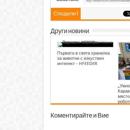
Сподели !
Други новини
Първата в света хранилка
за животни с изкуствен
интелект - HFEEDER
„Умно
Карав
място
робот
Коментирайте и Вие