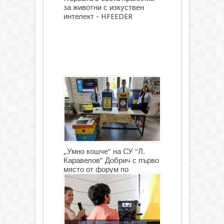
за животни с изкуствен
интелект - HFEEDER
„Умно кошче“ на СУ “Л.
Каравелов” Добрич с първо
място от форум по
роботика