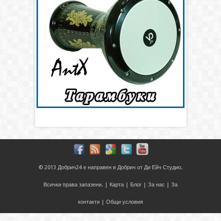
© 2013
Добрич24
е направен в
Добрич
от
Ди Ейч Студио
.
Всички права запазени. |
Карта
|
Блог
|
За нас
|
За
контакти
|
Общи условия