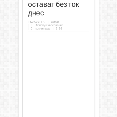
остават без ток
днес
16.07.2014 г.
|
Добрич
|
0
Фейсбук харесвания
|
0
коментара
| 5136