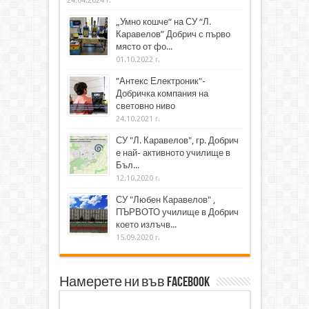
24.04.2024 г.
„Умно кошче“ на СУ “Л.
Каравелов” Добрич с първо
място от фо...
01.10.2022 г.
"Антекс Електроник"-
Добричка компания на
световно ниво
24.10.2021 г.
СУ "Л. Каравелов", гр. Добрич
е най- активното училище в
Бъл...
12.10.2020 г.
СУ "Любен Каравелов" ,
ПЪРВОТО училище в Добрич
което излъчв...
15.09.2020 г.
Намерете ни във Facebook