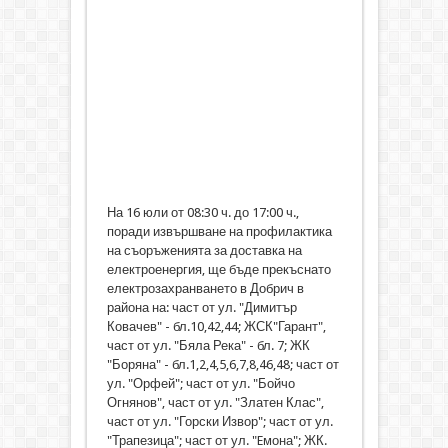
На 16 юли от 08:30 ч. до 17:00 ч.,
поради извършване на профилактика
на съоръженията за доставка на
електроенергия, ще бъде прекъснато
електрозахранването в Добрич в
района на: част от ул. "Димитър
Ковачев" - бл.10,42,44; ЖСК"Гарант",
част от ул. "Бяла Река" - бл. 7; ЖК
"Боряна" - бл.1,2,4,5,6,7,8,46,48; част от
ул. "Орфей"; част от ул. "Бойчо
Огнянов", част от ул. "Златен Клас",
част от ул. "Горски Извор"; част от ул.
"Трапезица"; част от ул. "Eмона"; ЖК.