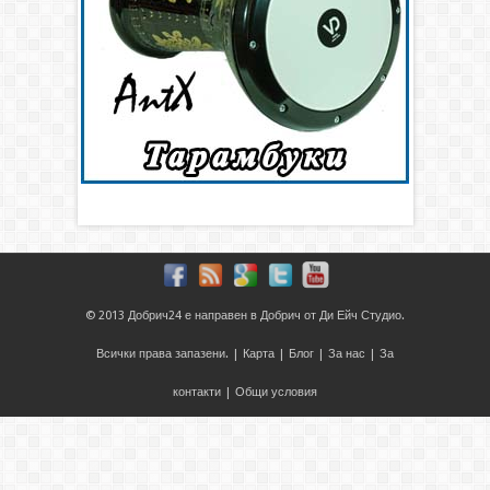
© 2013
Добрич24
е направен в
Добрич
от
Ди Ейч Студио
.
Всички права запазени. |
Карта
|
Блог
|
За нас
|
За
контакти
|
Общи условия