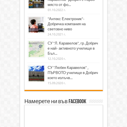
място от фо...
01.10.2022 г.
"Антекс Електроник"-
Добричка компания на
световно ниво
24.10.2021 г.
СУ "Л. Каравелов", гр. Добрич
е най- активното училище в
Бъл...
12.10.2020 г.
СУ "Любен Каравелов" ,
ПЪРВОТО училище в Добрич
което излъчв...
15.09.2020 г.
Намерете ни във Facebook