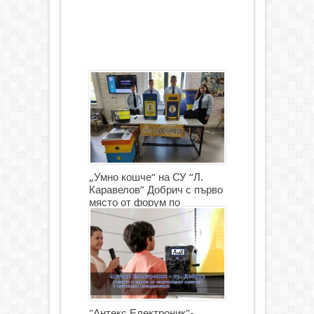
„Умно кошче“ на СУ “Л.
Каравелов” Добрич с първо
място от форум по
роботика
"Антекс Електроник"-