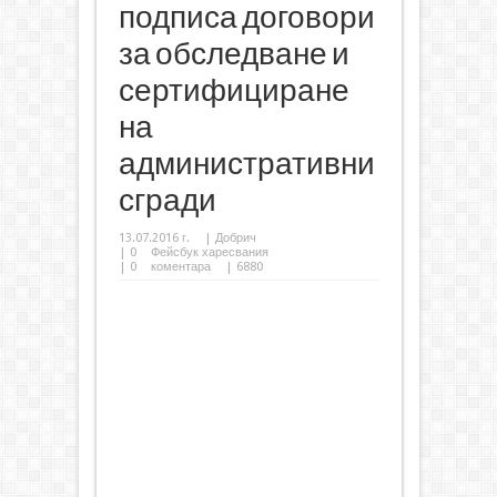
подписа договори
за обследване и
сертифициране
на
административни
сгради
13.07.2016 г.
|
Добрич
|
0
Фейсбук харесвания
|
0
коментара
| 6880