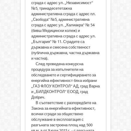
сграда с адрес ул. „Независимост"
№5, тринадесететажна
административна сграда с адрес пл.
„Свобода" №5, административна
сграда с адрес ул. „Калиакра" № 54
(бивш Медицински колеж) и
административна сграда с адрес ул.
„България" № 11. Сградите са
държавна и смесена собственост
(публична държавна, частна държавна
и частна).
След проведена конкурсна
процедура за изпълнители на
обследването и сертифицирането за
енергийна ефективност бяха избрани
„ГАЗ ФЛОУ КОНТРОЛ" АД, град Варна
и „БИЛДКОНТРОЛ" ЕООД, град
Добрич.
В съответствие с разпоредбите на
Закона за енергийната ефективност,
всички сгради за обществено
обслужване в експлоатация с
разгъната застроена площ над 500
кв.м, а от 9 юли 2015 г. - с разгъната