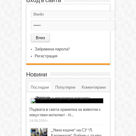
Вход в сайта
Забравена парола?
Регистрация
Новини
Последни
Популярни
Коментирани
Първата в света хранилка за животни с
изкуствен интелект - H...
24.04.2024 г.
„Умно кошче“ на СУ “Л.
Каравелов” Добрич с първо