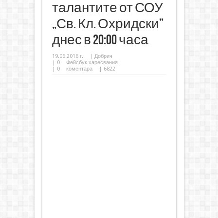
талантите от СОУ
„Св. Кл. Охридски”
днес в 20:00 часа
19.06.2016 г.
|
Добрич
|
0
Фейсбук харесвания
|
0
коментара
| 6822