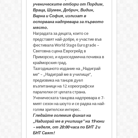
ученическите отбори от Пордим,
Враца, Шумен, Добрич, Видин,
Варна и София, излизат в
оспорвана надпревара за първото
място.
Наградата за децата, които се
представят най-добре, е участие във
фестивала World Stage Eurograde –
Световна сцена Еврогрейд в
Приморско, и едноседмична почивка в
крайморския град.
Тазгодишното издание на „Надиграй
ме” – „Надиграй ме в училище”,
предизвика на танцов дуел
възпитаници на 12 хореографски
паралелки от цялата страна.
Ученическата танцова надпревара е 7-
мият сезон на шоуто и се радва на най-
голям зрителски интерес.
Гледайте големия финал на
„Надиграй ме в училище” на 19 юни
– неделя, от 20:00 часа по БНТ 2 и
БНТ Свят!