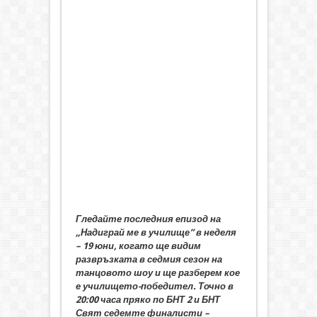
Гледайте последния епизод на
„Надиграй ме в училище” в неделя
– 19 юни, когато ще видим
развръзката в седмия сезон на
танцовото шоу и ще разберем кое
е училището-победител. Точно в
20:00 часа пряко по БНТ 2 и БНТ
Свят седемте финалисти –