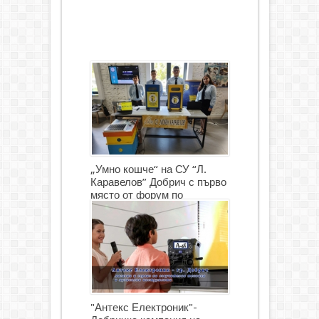
„Умно кошче“ на СУ “Л.
Каравелов” Добрич с първо
място от форум по
роботика
"Антекс Електроник"-