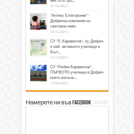
място от фо...
01.10.2022 г.
"Антекс Електроник"-
Добричка компания на
световно ниво
24.10.2021 г.
СУ "Л. Каравелов", гр. Добрич
е най- активното училище в
Бъл...
12.10.2020 г.
СУ "Любен Каравелов" ,
ПЪРВОТО училище в Добрич
което излъчв...
15.09.2020 г.
Намерете ни във Facebook