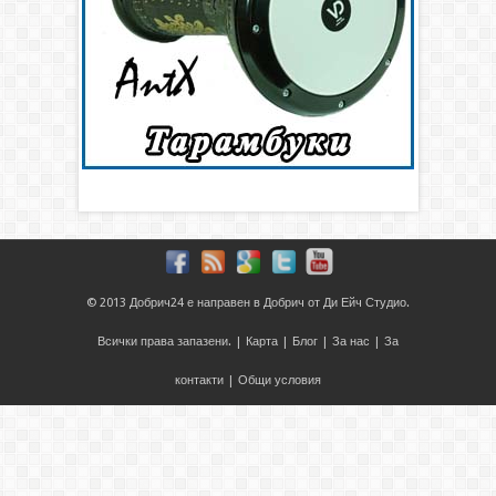
© 2013
Добрич24
е направен в
Добрич
от
Ди Ейч Студио
.
Всички права запазени. |
Карта
|
Блог
|
За нас
|
За
контакти
|
Общи условия