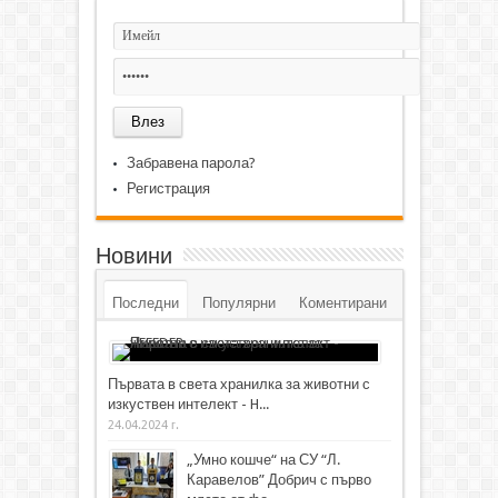
Забравена парола?
Регистрация
Новини
Последни
Популярни
Коментирани
Първата в света хранилка за животни с
изкуствен интелект - H...
24.04.2024 г.
„Умно кошче“ на СУ “Л.
Каравелов” Добрич с първо