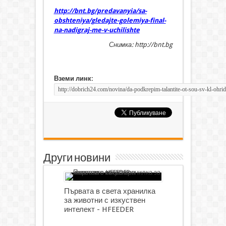
http://bnt.bg/predavanyia/sa-
obshteniya/gledajte-golemiya-final-
na-nadigraj-me-v-uchilishte
Снимка: http://bnt.bg
Вземи линк:
Други новини
Първата в света хранилка
за животни с изкуствен
интелект - HFEEDER