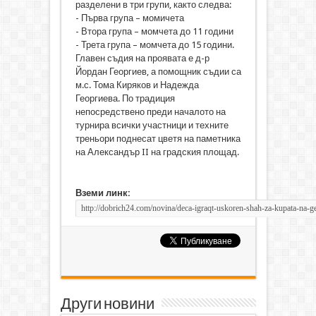
разделени в три групи, както следва:
- Първа група – момичета
- Втора група – момчета до 11 години
- Трета група – момчета до 15 години.
Главен съдия на проявата е д-р
Йордан Георгиев, а помощник съдии са
м.с. Тома Киряков и Надежда
Георгиева. По традиция
непосредствено преди началото на
турнира всички участници и техните
треньори поднесат цветя на паметника
на Александър II на градския площад.
Вземи линк:
Други новини