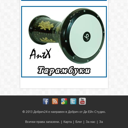
© 2013
Добрич24
е направен в
Добрич
от
Ди Ейч Студио
.
Всички права запазени. |
Карта
|
Блог
|
За нас
|
За