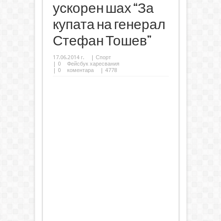
ускорен шах “За
купата на генерал
Стефан Тошев”
17.06.2014 г.
|
Спорт
|
0
Фейсбук харесвания
|
0
коментара
| 4778