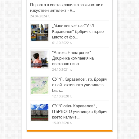
Първата в света хранилка за животни с
изкуствен интелект - H...
24.04.2024 г.
„Умно кошче“ на СУ “Л.
Каравелов” Добрич с първо
място от фо...
01.10.2022 г.
"Антекс Електроник"-
Добричка компания на
световно ниво
24.10.2021 г.
СУ "Л. Каравелов", гр. Добрич
е най- активното училище в
Бъл...
12.10.2020 г.
СУ "Любен Каравелов" ,
ПЪРВОТО училище в Добрич
което излъчв...
15.09.2020 г.