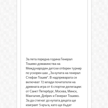
За пета поредна година Генерал
Тошево домакинства на
Международен детски отборен турнир
по ускорен шах „За купата на генерал
Стефан Тошев”. В надпреварата се
включват 72 млади почитатели на
древната игра от 6 спортни делегации:
от Санкт Петербург, Москва, Минск,
Мангалия, Добрич и Генерал Тошево.
За да стигнат до купата децата ще
изиграят 5 кръга, като ще бъдат