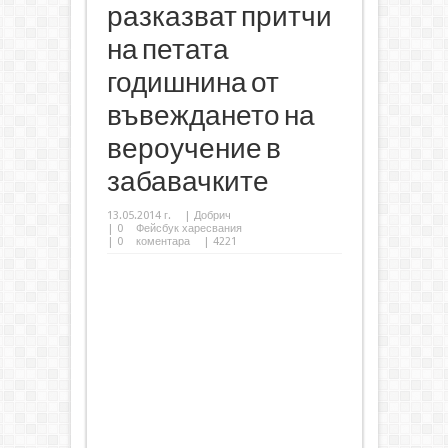
разказват притчи
на петата
годишнина от
въвеждането на
вероучение в
забавачките
13.05.2014 г.
|
Добрич
|
0
Фейсбук харесвания
|
0
коментара
| 4221