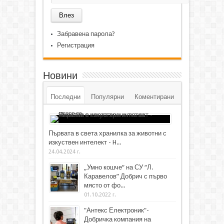
Забравена парола?
Регистрация
Новини
Последни
Популярни
Коментирани
Първата в света хранилка за животни с
изкуствен интелект - H...
24.04.2024 г.
„Умно кошче“ на СУ “Л.
Каравелов” Добрич с първо
място от фо...
01.10.2022 г.
"Антекс Електроник"-
Добричка компания на