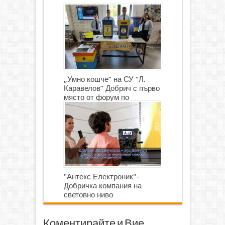
„Умно кошче“ на СУ “Л.
Каравелов” Добрич с първо
място от форум по
роботика
"Антекс Електроник"-
Добричка компания на
световно ниво
Коментирайте и Вие