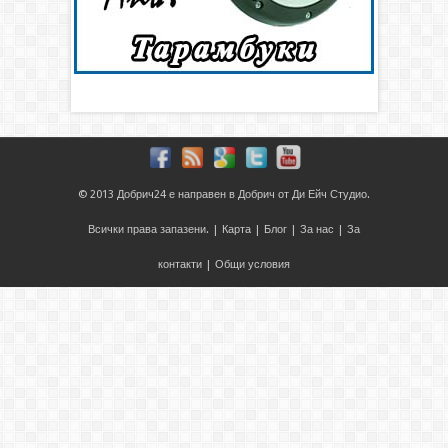
© 2013
Добрич24
е направен в
Добрич
от
Ди Ейч Студио
.
Всички права запазени. |
Карта
|
Блог
|
За нас
|
За
контакти
|
Общи условия