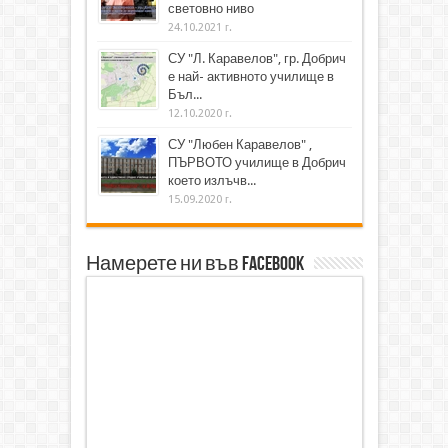
световно ниво
24.10.2021 г.
СУ "Л. Каравелов", гр. Добрич
е най- активното училище в
Бъл...
12.10.2020 г.
СУ "Любен Каравелов" ,
ПЪРВОТО училище в Добрич
което излъчв...
15.09.2020 г.
Намерете ни във Facebook