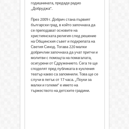
годишнината, предаде радио
„Добруджа”.
През 2009 г. Добрич стана първият
български град, в който започнаха да
се преподават основите на
християнската религия след решение
на Общинския съвет и подкрепата на
Светия Синод. Тогава 220 малки
добричлии започнаха да учат притчи и
молитви с помощта на помагалата,
осигурени от Сдружението. Сега те ще
споделят пред публиката в кукления
театър какво са запомнили. Това ще се
случи в петък от 17 часа. „Поуки за
малки и големи” е името на
тържеството на детските градини.