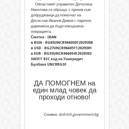
Областният управител Детелина
Николова се обръща с призив към
добруджанци да помогнат на
Десислав Иванов Димов с парично
дарениеза да бъде извършена
операцията.
Сметка - IBAN
в BGN - BG85UNCR96605012029308
в USD - BG27UNCR96605112029301
в EUR - BG35UNCR96605412029302
SWIFT BIC код на Уникредит
Булбанк UNCRBGSF
ДА ПОМОГНЕМ на
един млад човек да
проходи отново!
Снимка: dobrich.government.bg