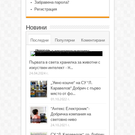
Забравена парола?
Регистрация
Новини
Последни
Популярни
Коментирани
Първата в света хранилка за животни с
изкуствен интелект - H...
24.04.2024 г.
„Умно кошче“ на СУ “Л.
Каравелов” Добрич с първо
място от фо...
01.10.2022 г.
"Антекс Електроник"-
Добричка компания на
световно ниво
24.10.2021 г.
СУ "Л. Каравелов", гр. Добрич