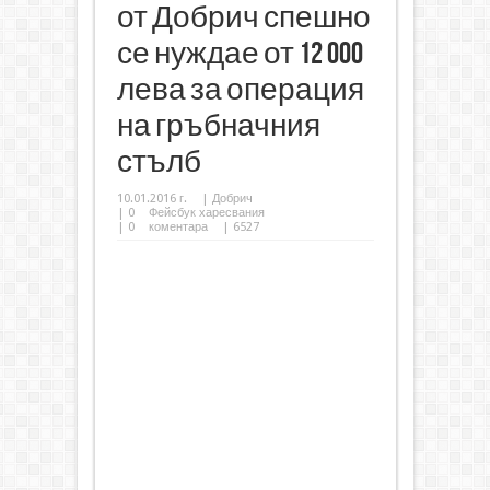
от Добрич спешно
се нуждае от 12 000
лева за операция
на гръбначния
стълб
10.01.2016 г.
|
Добрич
|
0
Фейсбук харесвания
|
0
коментара
| 6527