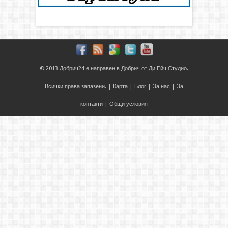
© 2013
Добрич24
е направен в
Добрич
от
Ди Ейч Студио
.
Всички права запазени. |
Карта
|
Блог
|
За нас
|
За
контакти
|
Общи условия