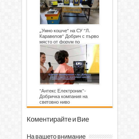
„Умно кошче“ на СУ “Л.
Каравелов” Добрич с първо
място от форум по
роботика
"Антекс Електроник"-
Добричка компания на
световно ниво
Коментирайте и Вие
На вашето внимание