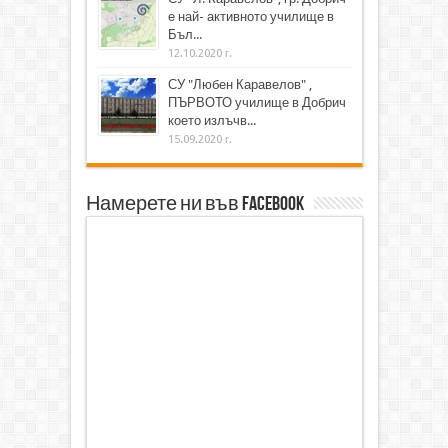
е най- активното училище в
Бъл...
12.10.2020 г.
СУ "Любен Каравелов" ,
ПЪРВОТО училище в Добрич
което излъчв...
15.09.2020 г.
Намерете ни във Facebook