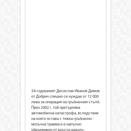
34-годишният Десислав Иванов Димов
от Добрич спешно се нуждае от 12 000
лева за операция на гръбначния стълб.
През 2002 г. той претърпява
автомобилна катастрофа, вследствие
на която остава с тежка гръбначно -
мозъчна травма и е напълно
обездвижен от кръста надолу.