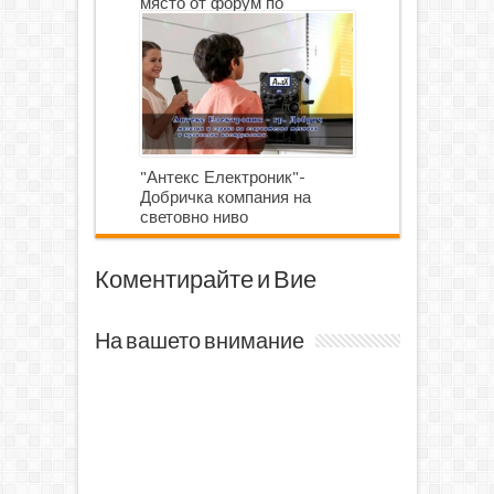
място от форум по
роботика
"Антекс Електроник"-
Добричка компания на
световно ниво
Коментирайте и Вие
На вашето внимание