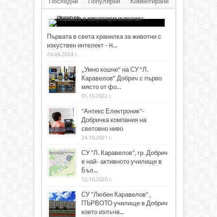
Последни
Популярни
Коментирани
Първата в света хранилка за животни с
изкуствен интелект - H...
24.04.2024 г.
„Умно кошче“ на СУ “Л.
Каравелов” Добрич с първо
място от фо...
01.10.2022 г.
"Антекс Електроник"-
Добричка компания на
световно ниво
24.10.2021 г.
СУ "Л. Каравелов", гр. Добрич
е най- активното училище в
Бъл...
12.10.2020 г.
СУ "Любен Каравелов" ,
ПЪРВОТО училище в Добрич
което излъчв...