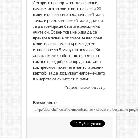
Лекарите препоръчват да се прави
гимнастика за очите като на всеки 20
минути се взираме в далечна и близка
точка и рязко сменяме близко-далече,
за да тренираме бързите реакции на
очите си. Освен това не бива да се
прекарва повече от половин час пред
монитора на компютъра без да се
става поне за 5-минутна почивка. За
хората, които работят по цял ден на
компютър е добре вечер да поставят
компреси от пакетчета чай или резени
картоф, за да изсмукват напрежението
и умората от очните си ябълки.
Снимка: www.cross.bg
Вземи линк: