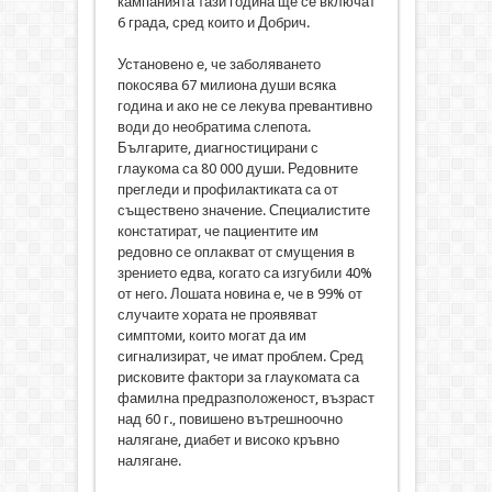
кампанията тази година ще се включат
6 града, сред които и Добрич.
Установено е, че заболяването
покосява 67 милиона души всяка
година и ако не се лекува превантивно
води до необратима слепота.
Българите, диагностицирани с
глаукома са 80 000 души. Редовните
прегледи и профилактиката са от
съществено значение. Специалистите
констатират, че пациентите им
редовно се оплакват от смущения в
зрението едва, когато са изгубили 40%
от него. Лошата новина е, че в 99% от
случаите хората не проявяват
симптоми, които могат да им
сигнализират, че имат проблем. Сред
рисковите фактори за глаукомата са
фамилна предразположеност, възраст
над 60 г., повишено вътрешноочно
налягане, диабет и високо кръвно
налягане.