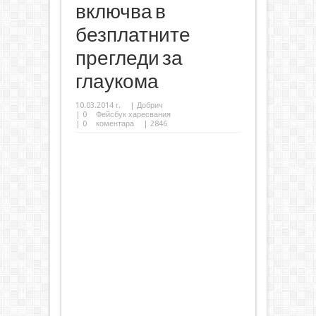
включва в
безплатните
прегледи за
глаукома
10.03.2014 г.
|
Добрич
|
0
Фейсбук харесвания
|
0
коментара
| 2846