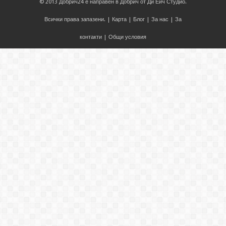
© 2013
Добрич24
е направен в
Добрич
от
Ди Ейч Студио
.
Всички права запазени. |
Карта
|
Блог
|
За нас
|
За
контакти
|
Общи условия