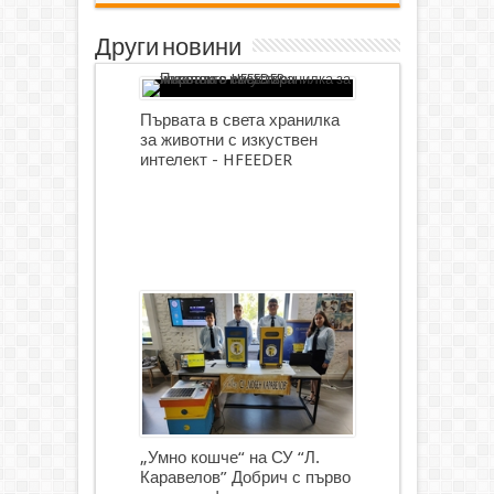
Други новини
Първата в света хранилка
за животни с изкуствен
интелект - HFEEDER
„Умно кошче“ на СУ “Л.
Каравелов” Добрич с първо