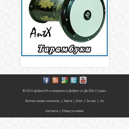
© 2013
Добрич24
е направен в
Добрич
от
Ди Ейч Студио
.
Всички права запазени. |
Карта
|
Блог
|
За нас
|
За
контакти
|
Общи условия