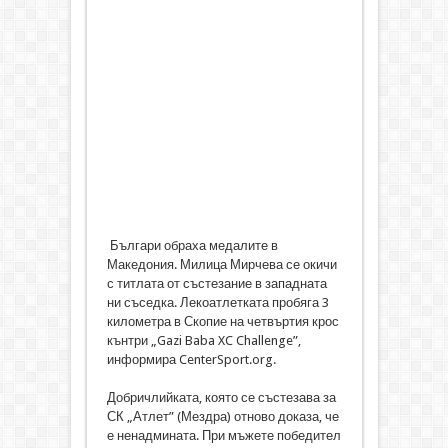
Българи обраха медалите в
Македония. Милица Мирчева се окичи
с титлата от състезание в западната
ни съседка. Лекоатлетката пробяга 3
километра в Скопие на четвъртия крос
кънтри „Gazi Baba XC Challenge”,
информира CenterSport.org.
Добричлийката, която се състезава за
СК „Атлет” (Мездра) отново доказа, че
е ненадмината. При мъжете победител