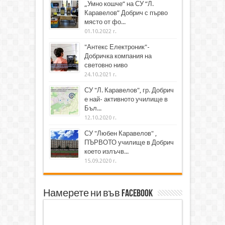
„Умно кошче“ на СУ “Л.
Каравелов” Добрич с първо
място от фо...
01.10.2022 г.
"Антекс Електроник"-
Добричка компания на
световно ниво
24.10.2021 г.
СУ "Л. Каравелов", гр. Добрич
е най- активното училище в
Бъл...
12.10.2020 г.
СУ "Любен Каравелов" ,
ПЪРВОТО училище в Добрич
което излъчв...
15.09.2020 г.
Намерете ни във Facebook