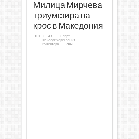
Милица Мирчева
триумфира на
крос в Македония
10.03.2014 г.
|
Спорт
|
0
Фейсбук харесвания
|
0
коментара
| 2841