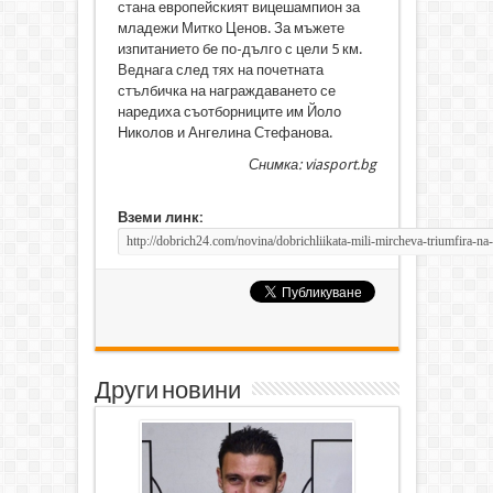
стана европейският вицешампион за
младежи Митко Ценов. За мъжете
изпитанието бе по-дълго с цели 5 км.
Веднага след тях на почетната
стълбичка на награждаването се
наредиха съотборниците им Йоло
Николов и Ангелина Стефанова.
Снимка: viasport.bg
Вземи линк:
Други новини