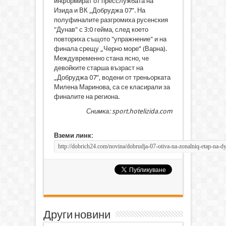
информират от пресслужбата на
Изида и ВК „Добруджа 07”. На
полуфиналите разгромиха русенския
"Дунав" с 3:0 гейма, след което
повториха същото "упражнение" и на
финала срещу „Черно море” (Варна).
Междувременно стана ясно, че
девойките старша възраст на
„Добруджа 07”, водени от треньорката
Милена Маринова, са се класирали за
финалите на региона.
Снимка: sport.hotelizida.com
Вземи линк:
Други новини