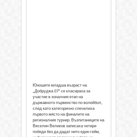
Юношите младша възраст на
„Добруджа 07” се класираха за
участие в зоналния етап на
държавното първенство по волейбол,
след като категорично спечелиха
първото място на финалите на
регионалния турнир. Възпитаниците на
Веселин Великов записаха четири
победи без да дадат нито един гейм,