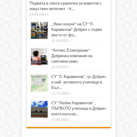
Първата в света хранилка за животни с
изкуствен интелект - H...
24.04.2024 г.
„Умно кошче“ на СУ “Л.
Каравелов” Добрич с първо
място от фо...
01.10.2022 г.
"Антекс Електроник"-
Добричка компания на
световно ниво
24.10.2021 г.
СУ "Л. Каравелов", гр. Добрич
е най- активното училище в
Бъл...
12.10.2020 г.
СУ "Любен Каравелов" ,
ПЪРВОТО училище в Добрич
което излъчв...
15.09.2020 г.