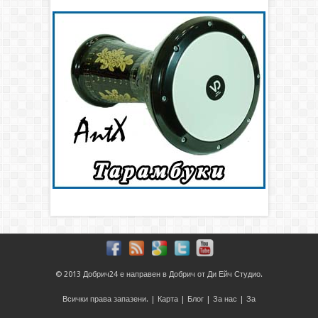
© 2013
Добрич24
е направен в
Добрич
от
Ди Ейч Студио
.
Всички права запазени. |
Карта
|
Блог
|
За нас
|
За