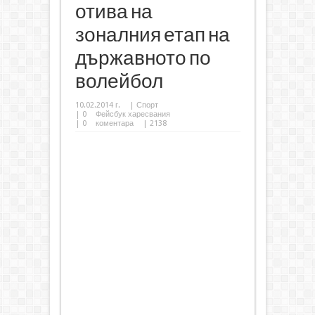
отива на
зоналния етап на
държавното по
волейбол
10.02.2014 г.
|
Спорт
|
0
Фейсбук харесвания
|
0
коментара
| 2138