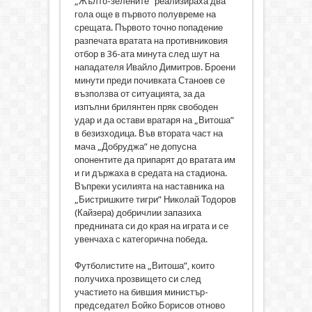
„Жълто-зелените” реализираха два
гола още в първото полувреме на
срещата. Първото точно попадение
разпечата вратата на противниковия
отбор в 36-ата минута след шут на
нападателя Ивайло Димитров. Броени
минути преди почивката Станоев се
възползва от ситуацията, за да
изпълни брилянтен пряк свободен
удар и да остави вратаря на „Витоша”
в безизходица. Във втората част на
мача „Добруджа” не допусна
опонентите да припарят до вратата им
и ги държаха в средата на стадиона.
Въпреки усилията на наставника на
„Бистришките тигри” Николай Тодоров
(Кайзера) добричлии запазиха
преднината си до края на играта и се
увенчаха с категорична победа.
Футболистите на „Витоша”, които
получиха прозвището си след
участието на бившия министър-
председател Бойко Борисов отново