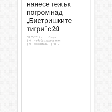
нанесе тежък
погром над
„Бистришките
тигри” с 2:0
08.05.2014 г.
|
Спорт
|
0
Фейсбук харесвания
|
0
коментара
| 4119