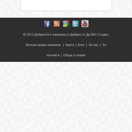
© 2013
Добрич24
е направен в
Добрич
от
Ди Ейч Студио
.
Всички права запазени. |
Карта
|
Блог
|
За нас
|
За
контакти
|
Общи условия