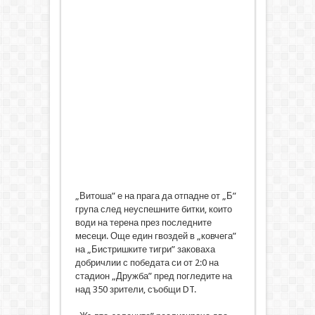
„Витоша” е на прага да отпадне от „Б”
група след неуспешните битки, които
води на терена през последните
месеци. Още един гвоздей в „ковчега”
на „Бистришките тигри” заковаха
добричлии с победата си от 2:0 на
стадион „Дружба” пред погледите на
над 350 зрители, съобщи DT.