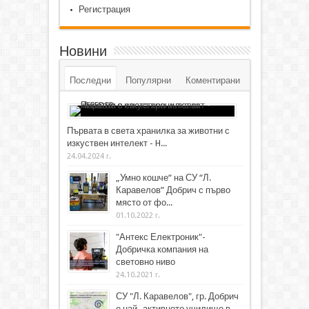
Регистрация
Новини
Последни
Популярни
Коментирани
Първата в света хранилка за животни с
изкуствен интелект - H...
24.04.2024 г.
„Умно кошче“ на СУ “Л.
Каравелов” Добрич с първо
място от фо...
01.10.2022 г.
"Антекс Електроник"-
Добричка компания на
световно ниво
24.10.2021 г.
СУ "Л. Каравелов", гр. Добрич
е най- активното училище в