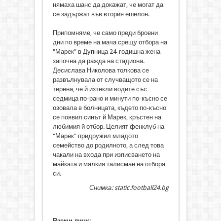
нямаха шанс да докажат, че могат да
се задържат във втория ешелон.
Припомняме, че само преди броени
дни по време на мача срещу отбора на
"Марек" в Дупница 24-годишна жена
започна да ражда на стадиона.
Десислава Николова толкова се
развълнувала от случващото се на
терена, че й изтекли водите със
седмица по-рано и минути по-късно се
озовала в болницата, където по-късно
се появил синът й Марек, кръстен на
любимия й отбор. Целият фенклуб на
"Марек" придружил младото
семейство до родилното, а след това
чакали на входа при изписването на
майката и малкия талисман на отбора
си.
Снимка: static.football24.bg
Вземи линк: