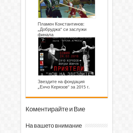
Пламен Константинов:
„Добруджа“ си заслужи
финала
Звездите на фондация
„Енчо Керязов“ за 2015 г.
Коментирайте и Вие
На вашето внимание