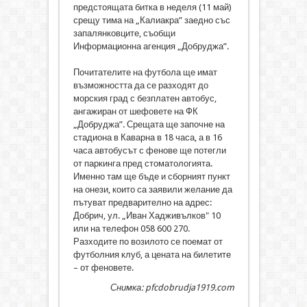
предстоящата битка в неделя (11 май)
срещу тима на „Калиакра” заедно със
запалянковците, съобщи
Информационна агенция „Добруджа”.
Почитателите на футбола ще имат
възможността да се разходят до
морския град с безплатен автобус,
ангажиран от шефовете на ФК
„Добруджа”. Срещата ще започне на
стадиона в Каварна в 18 часа, а в 16
часа автобусът с фенове ще потегли
от паркинга пред стоматологията.
Именно там ще бъде и сборният пункт
на онези, които са заявили желание да
пътуват предварително на адрес:
Добрич, ул. „Иван Хадживълков" 10
или на телефон 058 600 270.
Разходите по возилото се поемат от
футболния клуб, а цената на билетите
– от феновете.
Снимка: pfcdobrudja1919.com