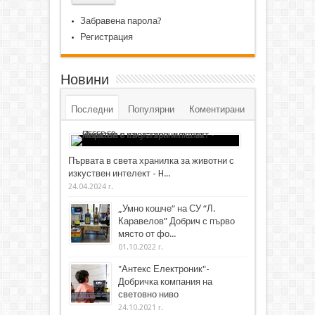
Забравена парола?
Регистрация
Новини
Последни
Популярни
Коментирани
Първата в света хранилка за животни с
изкуствен интелект - H...
24.04.2024 г.
„Умно кошче“ на СУ “Л.
Каравелов” Добрич с първо
място от фо...
01.10.2022 г.
"Антекс Електроник"-
Добричка компания на
световно ниво
24.10.2021 г.