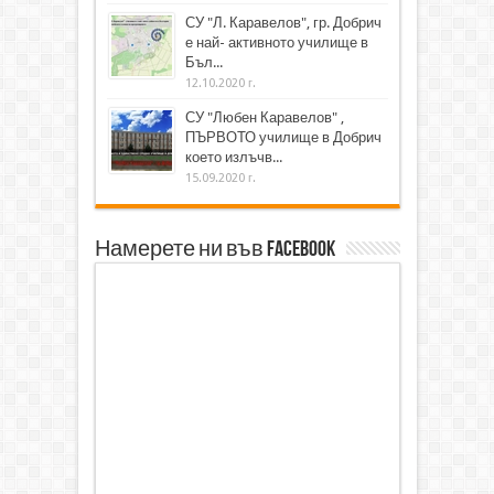
СУ "Л. Каравелов", гр. Добрич
е най- активното училище в
Бъл...
12.10.2020 г.
СУ "Любен Каравелов" ,
ПЪРВОТО училище в Добрич
което излъчв...
15.09.2020 г.
Намерете ни във Facebook