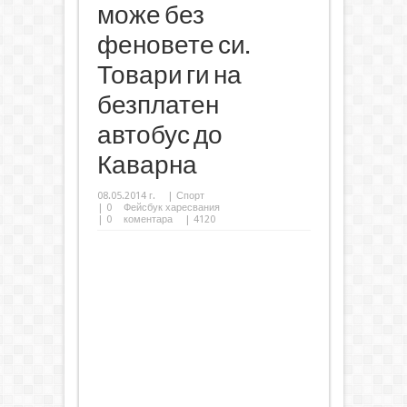
може без
феновете си.
Товари ги на
безплатен
автобус до
Каварна
08.05.2014 г.
|
Спорт
|
0
Фейсбук харесвания
|
0
коментара
| 4120