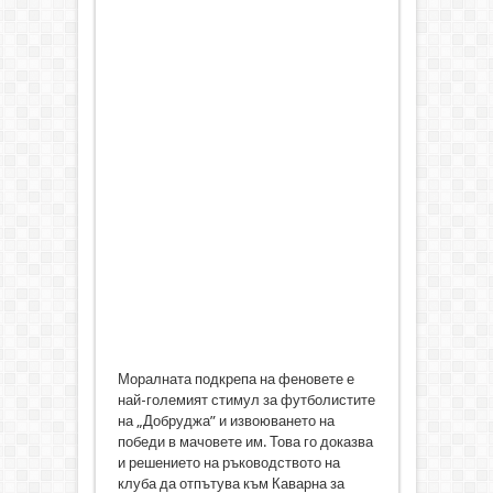
Моралната подкрепа на феновете е
най-големият стимул за футболистите
на „Добруджа” и извоюването на
победи в мачовете им. Това го доказва
и решението на ръководството на
клуба да отпътува към Каварна за