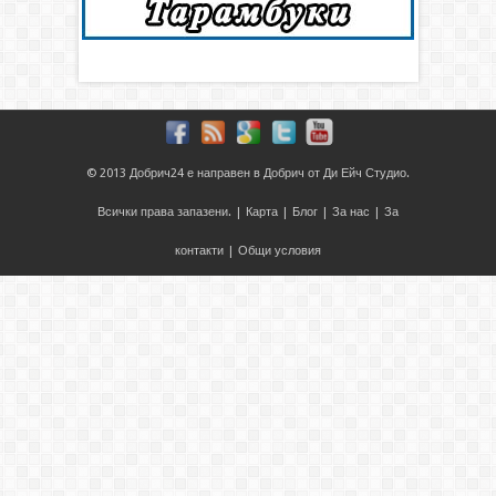
© 2013
Добрич24
е направен в
Добрич
от
Ди Ейч Студио
.
Всички права запазени. |
Карта
|
Блог
|
За нас
|
За
контакти
|
Общи условия