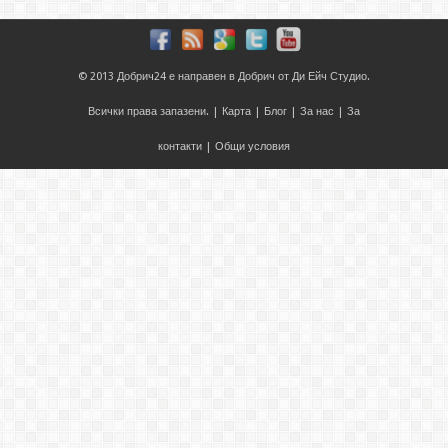
© 2013
Добрич24
е направен в
Добрич
от
Ди Ейч Студио
.
Всички права запазени. |
Карта
|
Блог
|
За нас
|
За
контакти
|
Общи условия