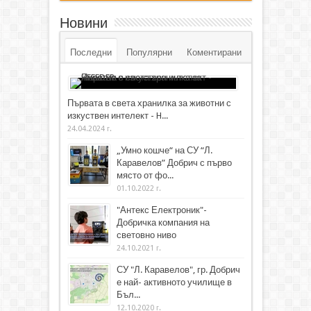
Новини
Последни
Популярни
Коментирани
Първата в света хранилка за животни с
изкуствен интелект - H...
24.04.2024 г.
„Умно кошче“ на СУ “Л.
Каравелов” Добрич с първо
място от фо...
01.10.2022 г.
"Антекс Електроник"-
Добричка компания на
световно ниво
24.10.2021 г.
СУ "Л. Каравелов", гр. Добрич
е най- активното училище в
Бъл...
12.10.2020 г.