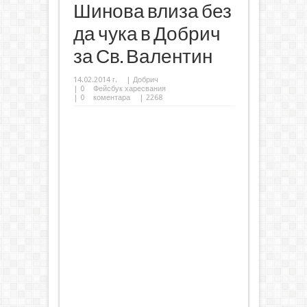
Шинова влиза без
да чука в Добрич
за Св. Валентин
14.02.2014 г.
|
Добрич
|
0
Фейсбук харесвания
|
0
коментара
| 2268