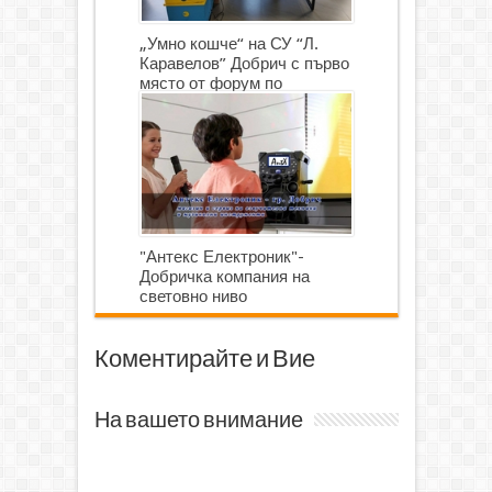
„Умно кошче“ на СУ “Л.
Каравелов” Добрич с първо
място от форум по
роботика
"Антекс Електроник"-
Добричка компания на
световно ниво
Коментирайте и Вие
На вашето внимание