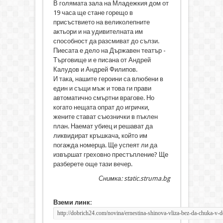
В голямата зала на Младежкия дом от
19 часа ще стане горещо в
присъствието на великолепните
актьори и на удивителната им
способност да разсмиват до сълзи.
Пиесата е дело на Държавен театър -
Търговище и е писана от Андрей
Калудов и Андрей Филипов.
И така, нашите героини са влюбени в
един и същи мъж и това ги прави
автоматично смъртни врагове. Но
когато нещата опрат до игрички,
жените стават съюзнички в пъклен
план. Наемат убиец и решават да
ликвидират кръшкача, който им
погажда номерца. Ще успеят ли да
извършат греховно престъпление? Ще
разберете още тази вечер.
Снимка: static.struma.bg
Вземи линк: