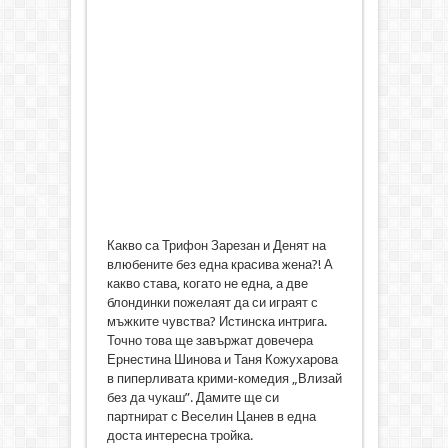
Какво са Трифон Зарезан и Денят на
влюбените без една красива жена?! А
какво става, когато не една, а две
блондинки пожелаят да си играят с
мъжките чувства? Истинска интрига.
Точно това ще завържат довечера
Ернестина Шинова и Таня Кожухарова
в пиперливата крими-комедия „Влизай
без да чукаш”. Дамите ще си
партнират с Веселин Цанев в една
доста интересна тройка.