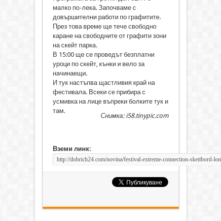
малко по-лека. Започваме с
довършителни работи по графитите.
През това време ще тече свободно
каране на свободните от графити зони
на скейт парка.
В 15:00 ще се проведът безплатни
уроци по скейт, кънки и вело за
начинаещи.
И тук настъпва щастливия край на
фестивала. Всеки се прибира с
усмивка на лице въпреки болките тук и
там.
Снимка: i58.tinypic.com
Вземи линк: