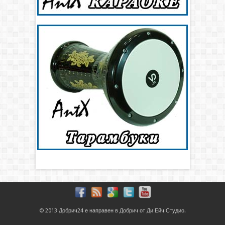
© 2013
Добрич24
е направен в
Добрич
от
Ди Ейч Студио
.