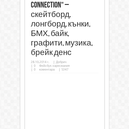
connection“ –
скейтборд,
лонгборд, кънки,
БМХ, байк,
графити, музика,
брейк денс
28.10.2014 г.
|
Добрич
|
0
Фейсбук харесвания
|
0
коментара
| 5347