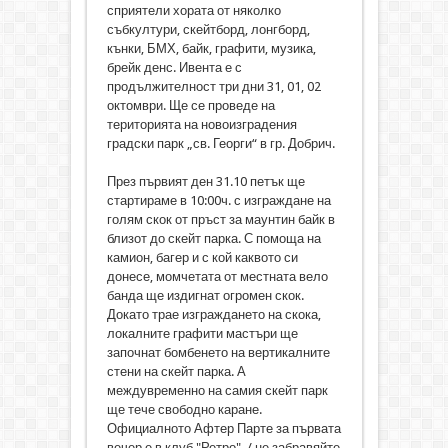
сприятели хората от няколко
събкултури, скейтборд, лонгборд,
кънки, БМХ, байк, графити, музика,
брейк денс. Ивента е с
продължителност три дни 31, 01, 02
октомври. Ще се проведе на
територията на новоизградения
градски парк „св. Георги“ в гр. Добрич.
През първият ден 31.10 петък ще
стартираме в 10:00ч. с изграждане на
голям скок от пръст за маунтин байк в
близот до скейт парка. С помоща на
камион, багер и с кой каквото си
донесе, момчетата от местната вело
банда ще издигнат огромен скок.
Докато трае изграждането на скока,
локалните графити мастъри ще
започнат бомбенето на вертикалните
стени на скейт парка. А
междувременно на самия скейт парк
ще тече свободно каране.
Официалното Афтер Парте за първата
вечер е в клуб "Ретро", / не забравяйте