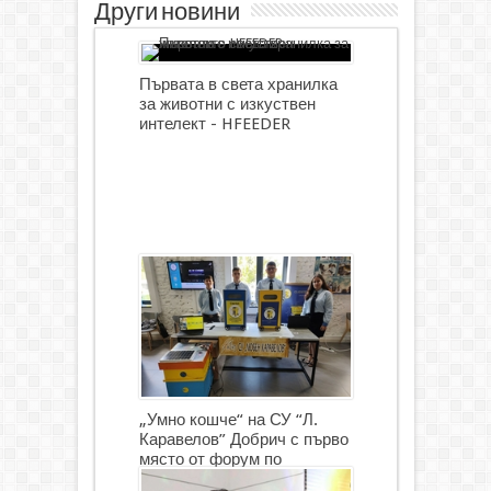
Други новини
Първата в света хранилка
за животни с изкуствен
интелект - HFEEDER
„Умно кошче“ на СУ “Л.
Каравелов” Добрич с първо
място от форум по
роботика