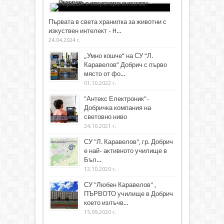
Първата в света хранилка за животни с
изкуствен интелект - H...
24.04.2024 г.
„Умно кошче“ на СУ “Л.
Каравелов” Добрич с първо
място от фо...
01.10.2022 г.
"Антекс Електроник"-
Добричка компания на
световно ниво
24.10.2021 г.
СУ "Л. Каравелов", гр. Добрич
е най- активното училище в
Бъл...
12.10.2020 г.
СУ "Любен Каравелов" ,
ПЪРВОТО училище в Добрич
което излъчв...
15.09.2020 г.