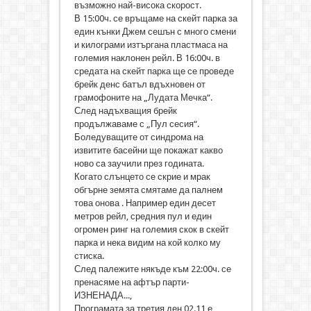
възможно най-висока скорост.
В 15:00ч. се връщаме на скейт парка за
един кънки Джем сешън с много смени
и килограми изтъргана пластмаса на
големия наклонен рейл. В 16:00ч. в
средата на скейт парка ще се проведе
брейк денс батъл вдъхновен от
грамофоните на „Лудата Мечка“.
След надъхващия брейк
продължаваме с „Пул сесия“.
Боледуващите от синдрома на
извитите басейни ще покажат какво
ново са заучили през годината.
Когато слънцето се скрие и мрак
обгърне земята смятаме да палнем
това онова . Например един десет
метров рейл, средния пул и един
огромен ринг на големия скок в скейт
парка и нека видим на кой колко му
стиска.
След палежите някъде към 22:00ч. се
пренасяме на афтър парти-
ИЗНЕНАДА...,
Програмата за третия ден 02.11 е