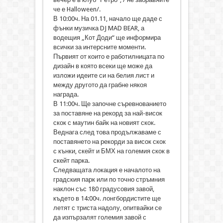
че е Halloween/.
В 10:00ч. На 01.11, начало ще даде с
фънки музичка DJ MAD BEAR, а
водещия „Кот Доди“ ще информира
всички за интерсните моменти.
Първият от които е работилницата по
дизайн в която всеки ще може да
изложи идеите си на белия лист и
между другото да грабне някоя
награда.
В 11:00ч. Ще започне съревнованието
за поставяне на рекорд за най-висок
скок с маутин байк на новият скок.
Веднага след това продължаваме с
поставянето на рекорди за висок скок
с кънки, скейт и БМХ на големия скок в
скейт парка.
Следващата локация е началото на
градския парк или по точно стръмния
наклон със 180 градусовия завой,
където в 14:00ч. лонгбордистите ще
летят с триста надолу, опитвайки се
да изпързалят големия завой с