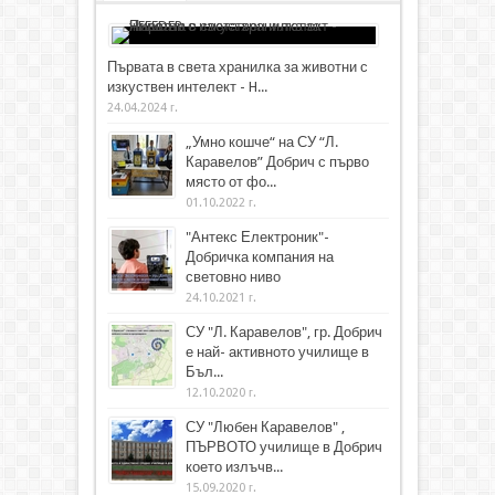
Първата в света хранилка за животни с
изкуствен интелект - H...
24.04.2024 г.
„Умно кошче“ на СУ “Л.
Каравелов” Добрич с първо
място от фо...
01.10.2022 г.
"Антекс Електроник"-
Добричка компания на
световно ниво
24.10.2021 г.
СУ "Л. Каравелов", гр. Добрич
е най- активното училище в
Бъл...
12.10.2020 г.
СУ "Любен Каравелов" ,
ПЪРВОТО училище в Добрич
което излъчв...
15.09.2020 г.