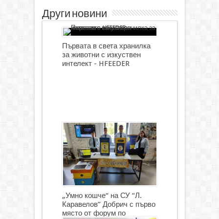
Други новини
Първата в света хранилка
за животни с изкуствен
интелект - HFEEDER
„Умно кошче“ на СУ “Л.
Каравелов” Добрич с първо
място от форум по