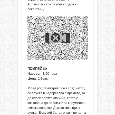
Аспамитър, които убиват царя в
покоите му.
ПОМПЕЙ 3D
Часове:
18.00 часа
Цена:
6/8 лв.
Млад роб, превърнал се в гладиатор,
се впуска в надпревара с времето, за
да спаси своята любима, която е
заставена да се омъжи за корумпиран
римски сенатор. Докато могъщият
вулкан Везувий бълва огън и пепел, а