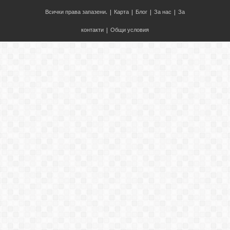
Всички права запазени. |
Карта
|
Блог
|
За нас
|
За
контакти
|
Общи условия