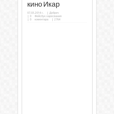
кино Икар
07.03.2014 г.
|
Добрич
|
0
Фейсбук харесвания
|
0
коментара
| 2764