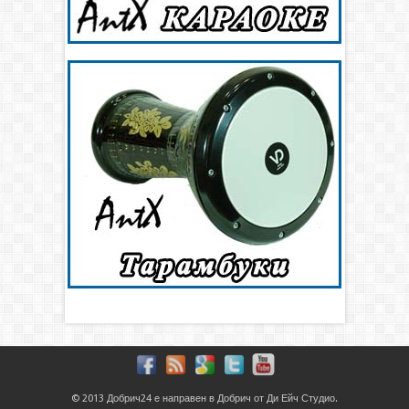
© 2013
Добрич24
е направен в
Добрич
от
Ди Ейч Студио
.