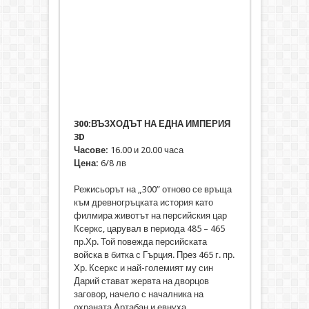
300:ВЪЗХОДЪТ НА ЕДНА ИМПЕРИЯ
3D
Часове:
16.00 и 20.00 часа
Цена:
6/8 лв
Режисьорът на „300” отново се връща
към древногръцката история като
филмира животът на персийския цар
Ксеркс, царувал в периода 485 – 465
пр.Хр. Той повежда персийската
войска в битка с Гърция. През 465 г. пр.
Хр. Ксеркс и най-големият му син
Дарий стават жервта на дворцов
заговор, начело с началника на
охраната Артабан и евнуха