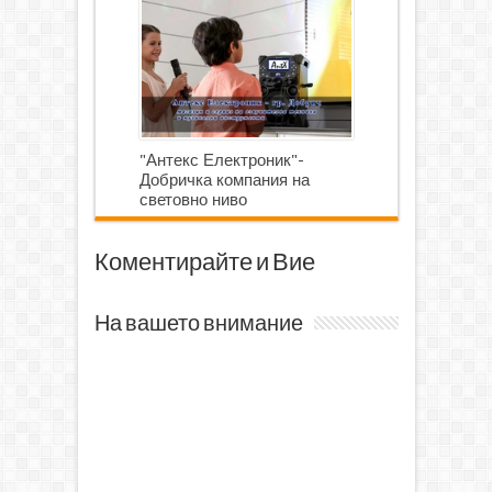
роботика
"Антекс Електроник"-
Добричка компания на
световно ниво
Коментирайте и Вие
На вашето внимание