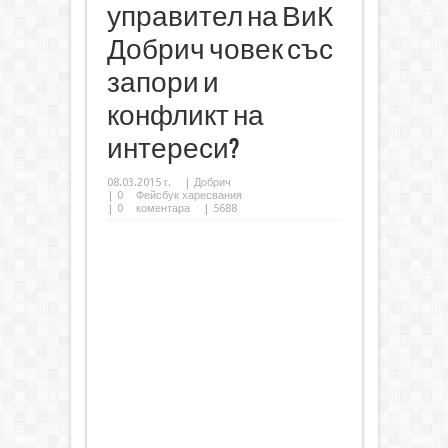
управител на ВиК
Добрич човек със
запори и
конфликт на
интереси?
08.03.2015 г.
|
Добрич
|
0
Фейсбук харесвания
|
0
коментара
| 5688