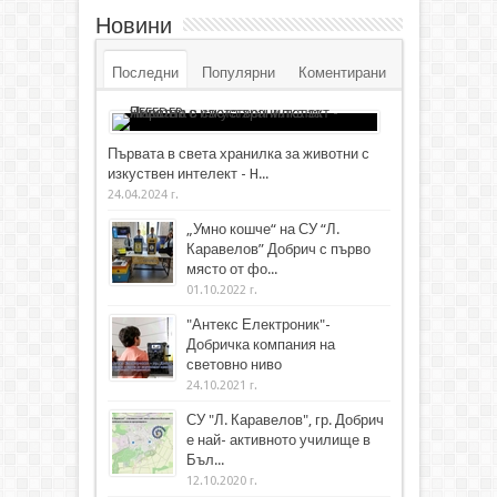
Новини
Последни
Популярни
Коментирани
Първата в света хранилка за животни с
изкуствен интелект - H...
24.04.2024 г.
„Умно кошче“ на СУ “Л.
Каравелов” Добрич с първо
място от фо...
01.10.2022 г.
"Антекс Електроник"-
Добричка компания на
световно ниво
24.10.2021 г.
СУ "Л. Каравелов", гр. Добрич
е най- активното училище в
Бъл...
12.10.2020 г.