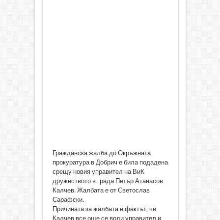
Гражданска жалба до Окръжната
прокуратура в Добрич е била подадена
срещу новия управител на ВиК
дружеството в града Петър Атанасов
Калчев. Жалбата е от Светослав
Сарафски.
Причината за жалбата е фактът, че
Калчев все още се води управител и