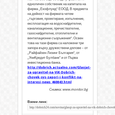
едноличен собственик на капитала на
фирма „Екофлуид” ЕООД. В предмета
на дейност на фирмата четем
„търговия, проектиране, изпълнение,
експлоатация на водоснабдителни,
канализационни, пречиствателни,
газоснабдителни, отоплителни и
вентилационни съоръжения”. Освен
това на тази фирма са наложени три
запора върху дружествени дялове – от
„Райфайзен Лизинг България”, от
„УниКредит Булбанк” и от Първа
инвестиционна банка.
http://dobrich.actualno.com/Glasjat-
za-upravitel-na-ViK-Dobrich-
chovek-sys-zapori-i-konflikt-na-
interesi-news_460843.html
Снимка: www.monitor.bg
Вземи линк: