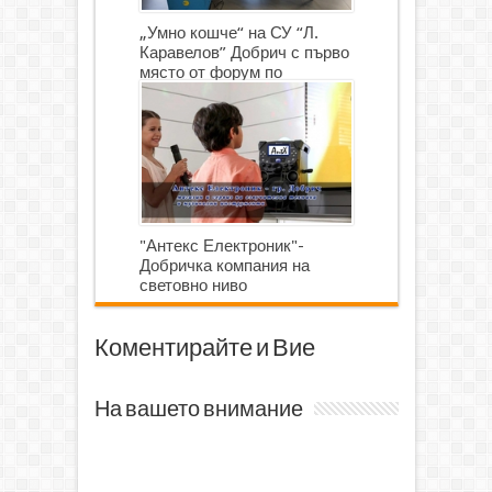
„Умно кошче“ на СУ “Л.
Каравелов” Добрич с първо
място от форум по
роботика
"Антекс Електроник"-
Добричка компания на
световно ниво
Коментирайте и Вие
На вашето внимание