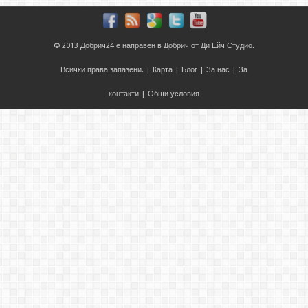
© 2013
Добрич24
е направен в
Добрич
от
Ди Ейч Студио
.
Всички права запазени. |
Карта
|
Блог
|
За нас
|
За
контакти
|
Общи условия