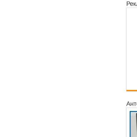
Рек
Ант