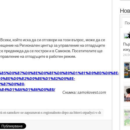
Нов
По
Всеки, който иска да си отговори на този въпрос, може да се
Пър
сещение на Регионален център за управление на отпадъците
изку
 се предвижда да се построи и в Самоков. Посетителите ще
24.0
управление на отпадъците в работен режим.
D0%B5%D0%B7%D0%BE%D0%BF%D0%B0%D1%81%D0%BD%D0%BE-
0%BE%D0%B2%D0%BE%D1%82%D0%BE-
%B7%D0%B0-
B4%D1%8A%D1%86%D0%B8/
Снимка: samokovest.com