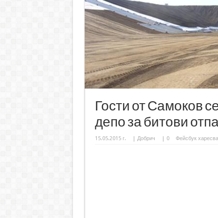
Гости от Самоков с
депо за битови отп
15.05.2015 г.
|
Добрич
|
0
Фейсбук харесв