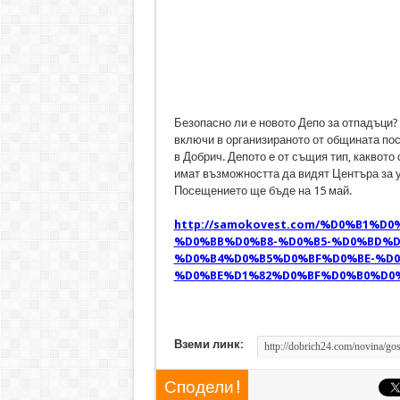
Безопасно ли е новото Депо за отпадъци? 
включи в организираното от общината по
в Добрич. Депото е от същия тип, каквото
имат възможността да видят Центъра за 
Посещението ще бъде на 15 май.
http://samokovest.com/%D0%B1%
%D0%BB%D0%B8-%D0%B5-%D0%BD%D
%D0%B4%D0%B5%D0%BF%D0%BE-%D0
%D0%BE%D1%82%D0%BF%D0%B0%D0%
Вземи линк:
Сподели !