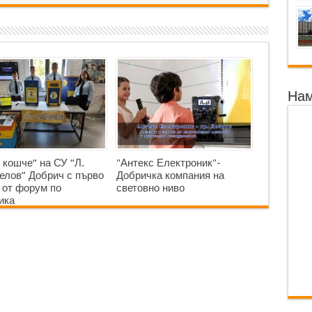
Нам
 кошче“ на СУ “Л.
"Антекс Електроник"-
елов” Добрич с първо
Добричка компания на
 от форум по
световно ниво
ика