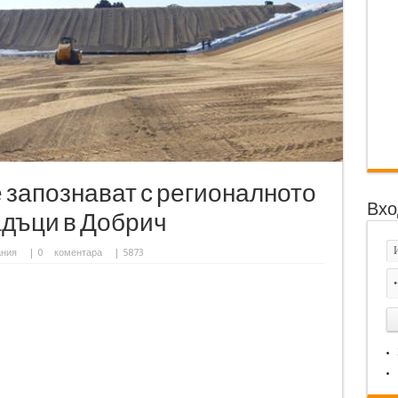
е запознават с регионалното
Вхо
адъци в Добрич
ания
|
0
коментара
| 5873