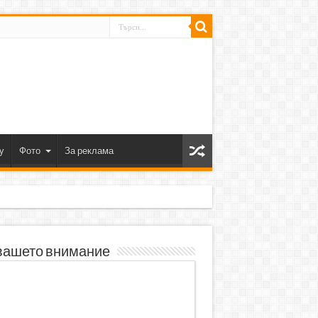
y
Фото
За реклама
вашето внимание