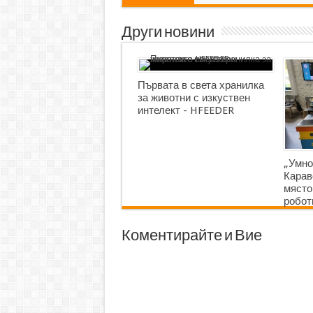
Други новини
Първата в света хранилка
за животни с изкуствен
интелект - HFEEDER
„Умно
Карав
място
робот
Коментирайте и Вие