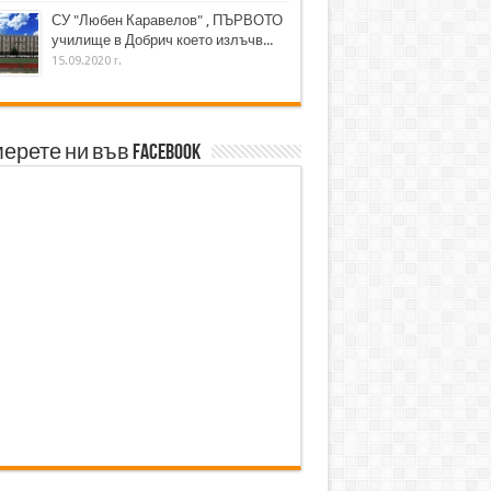
СУ "Любен Каравелов" , ПЪРВОТО
училище в Добрич което излъчв...
15.09.2020 г.
ерете ни във Facebook