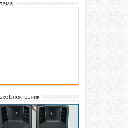
лама
екс Електроник