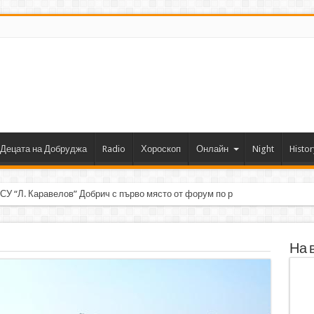
Децата на Добруджа
Radio
Хороскоп
Онлайн
Night
Histor
 СУ “Л. Каравелов” Добрич с първо място от форум по роботика
На 