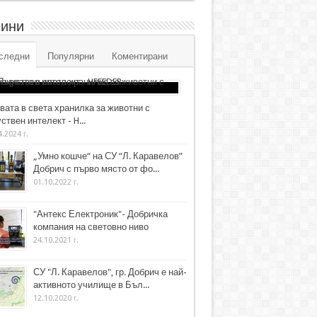
ини
следни
Популярни
Коментирани
вата в света хранилка за животни с
ствен интелект - H...
4.2024 г.
„Умно кошче“ на СУ “Л. Каравелов”
Добрич с първо място от фо...
01.10.2022 г.
"Антекс Електроник"- Добричка
компания на световно ниво
24.10.2021 г.
СУ "Л. Каравелов", гр. Добрич е най-
активното училище в Бъл...
12.10.2020 г.