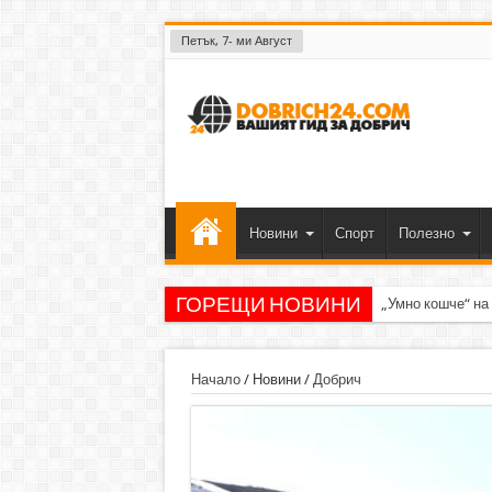
Петък, 7- ми Август
Новини
Спорт
Полезно
ГОРЕЩИ НОВИНИ
„Умно кошче“ на
Начало
/
Новини
/
Добрич