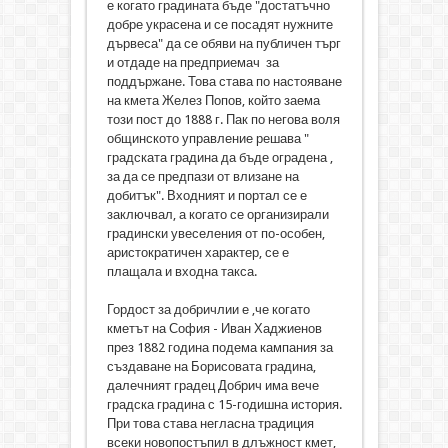
е когато градината бъде "достатъчно
добре украсена и се посадят нужните
дървеса" да се обяви на публичен търг
и отдаде на предприемач за
поддържане. Това става по настояване
на кмета Желез Попов, който заема
този пост до 1888 г. Пак по негова воля
общинското управление решава "
градската градина да бъде оградена ,
за да се предпази от влизане на
добитък". Входният и портал се е
заключвал, а когато се организирали
градински увеселения от по-особен,
аристократичен характер, се е
плащала и входна такса.
Гордост за добричлии е ,че когато
кметът на София - Иван Хаджиенов
през 1882 година подема кампания за
създаване на Борисовата градина,
далечният градец Добрич има вече
градска градина с 15-годишна история.
При това става негласна традиция
всеки новопостъпил в длъжност кмет,