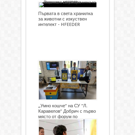
Първата в света хранилка
за животни с изкуствен
интелект - HFEEDER
„Умно кошче“ на СУ “Л.
Каравелов” Добрич с първо
място от форум по
роботика