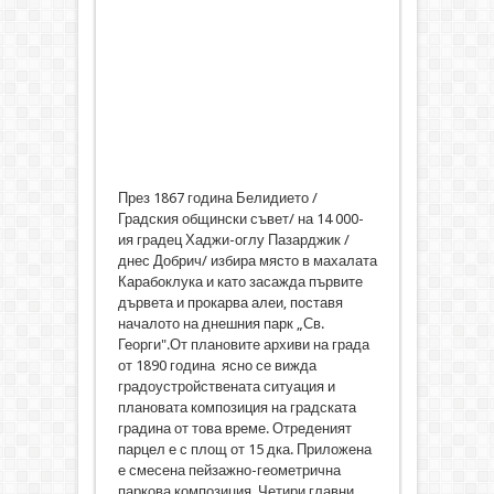
През 1867 година Белидието /
Градския общински съвет/ на 14 000-
ия градец Хаджи-оглу Пазарджик /
днес Добрич/ избира място в махалата
Карабоклука и като засажда първите
дървета и прокарва алеи, поставя
началото на днешния парк „Св.
Георги".От плановите архиви на града
от 1890 година ясно се вижда
градоустройствената ситуация и
плановата композиция на градската
градина от това време. Отреденият
парцел е с площ от 15 дка. Приложена
е смесена пейзажно-геометрична
паркова композиция. Четири главни