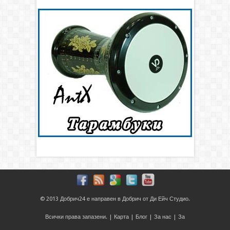
© 2013
Добрич24
е направен в
Добрич
от
Ди Ейч Студио
.
Всички права запазени. |
Карта
|
Блог
|
За нас
|
За