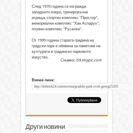
След 1970 година се изгражда
западното езеро, тренировъчни
игрища, спортен комплекс "Простор",
мемориален комплекс "Хан Аспарух",
плувен комплекс "Русалка".
От 1999 година старата градина на
градски парк е обявена за паметник на
културата и градинско парковото
изкуство.
Снимка: i59.tinypic.com
Вземи линк:
Други новини