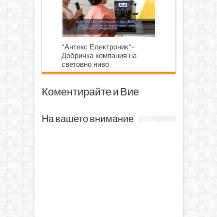
"Антекс Електроник"-
Добричка компания на
световно ниво
Коментирайте и Вие
На вашето внимание