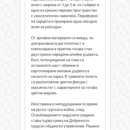
алеи с ширина от 3 до 5 м. се събират в
едно вътрешно парково пространство
с увеселителен павилион. Периферно
на парцела е прокарана една обходна
алея за разходки.
От архивни материали се вижда, че
декоративната растителност е
композирана в приетия тогава стил -
двустранно наредени алейни дървета.
Като потвърждение на това са
останалите шест обявени и
картотекирани вековни дървета в
началото на парка. В тревните полета
са разположени цветни фигури /
окръжности/ с характерните за тогава
цветни видове.
Изоставена и неподдържана по време
на руско-турската война, след
Освобождението градската градина
става първа грижа на Добричкото
градско общинско управление. Решено