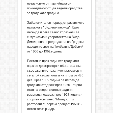
независимо от партийната си
принадлежност, да заделя средства
за градската градина.
Забележителен период от развитието
на парка е "Видиния период". Като
легенда и сега се носят разкази за
ентусиазма и упоритостта на Вида
Димитрова - председател на Градския
народен съвет на Толбухин /Добрич/
от 1956 до 1962 година.
Поетапно през годините градският
парк се доизгражда и обогатява със
съоръжения от различен характер и
сега той се разполага на площ от 430
дка. През 1955 година се изгражда
градския стадион; през 1956 - първи
етап на езеро, скални градини,
водопад, пещера; през 1959 година -
спортен комплекс "Младост" и
ресторант "Спортна среща"; 1960 г. -
летен театър и др.