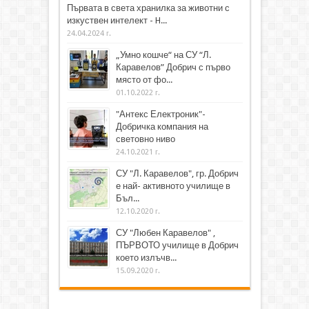
Първата в света хранилка за животни с
изкуствен интелект - H...
24.04.2024 г.
„Умно кошче“ на СУ “Л.
Каравелов” Добрич с първо
място от фо...
01.10.2022 г.
"Антекс Електроник"-
Добричка компания на
световно ниво
24.10.2021 г.
СУ "Л. Каравелов", гр. Добрич
е най- активното училище в
Бъл...
12.10.2020 г.
СУ "Любен Каравелов" ,
ПЪРВОТО училище в Добрич
което излъчв...
15.09.2020 г.