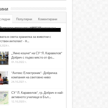
ини
следни
Популярни
Коментирани
вата в света хранилка за животни с
ствен интелект - H...
4.2024 г.
„Умно кошче“ на СУ “Л. Каравелов”
Добрич с първо място от фо...
01.10.2022 г.
"Антекс Електроник"- Добричка
компания на световно ниво
24.10.2021 г.
СУ "Л. Каравелов", гр. Добрич е най-
активното училище в Бъл...
12.10.2020 г.