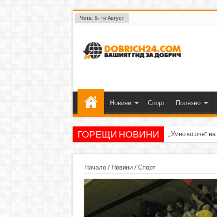
Четв, 6- ти Август
Новини
Спорт
Полезно
ГОРЕЩИ НОВИНИ
„Умно кошче“ на
Начало
/
Новини
/
Спорт