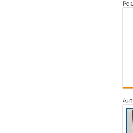
Рек
Ант