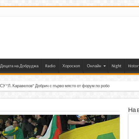
Децата на Добруджа
Radio
Хороскоп
Онлайн
Night
Histor
 СУ “Л. Каравелов” Добрич с първо място от форум по роботика
На 