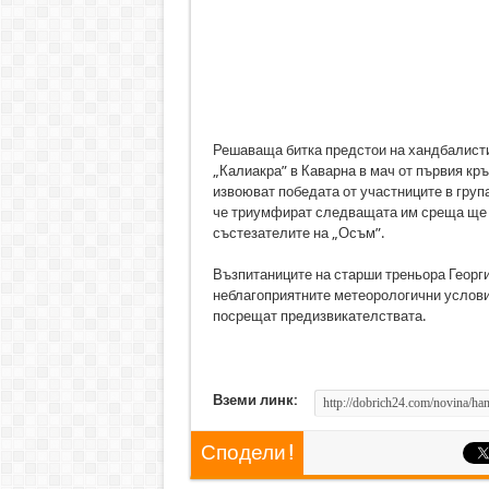
Решаваща битка предстои на хандбалисти
„Калиакра” в Каварна в мач от първия кр
извоюват победата от участниците в група
че триумфират следващата им среща ще с
състезателите на „Осъм”.
Възпитаниците на старши треньора Георг
неблагоприятните метеорологични условия 
посрещат предизвикателствата.
Вземи линк:
Сподели !