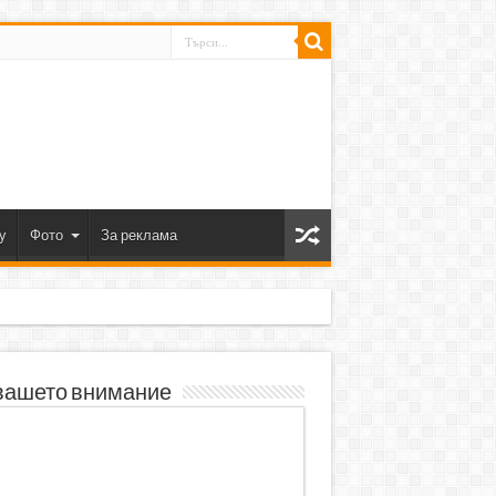
y
Фото
За реклама
вашето внимание