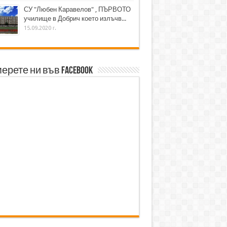
СУ "Любен Каравелов" , ПЪРВОТО
училище в Добрич което излъчв...
15.09.2020 г.
ерете ни във Facebook