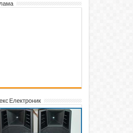
лама
екс Електроник