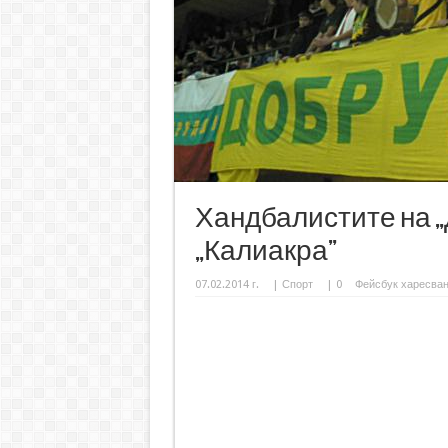
Хандбалистите на „
„Калиакра”
07.02.2014 г.
|
Спорт
|
0
Фейсбук харесва