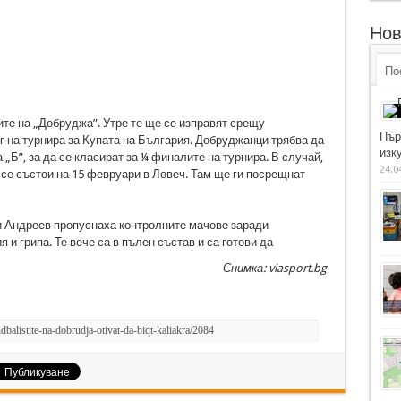
Нов
По
те на „Добруджа”. Утре те ще се изправят срещу
Пър
ъг на турнира за Купата на България. Добруджанци трябва да
изку
 „Б”, за да се класират за ¼ финалите на турнира. В случай,
24.0
е състои на 15 февруари в Ловеч. Там ще ги посрещнат
и Андреев пропуснаха контролните мачове заради
и грипа. Те вече са в пълен състав и са готови да
Снимка: viasport.bg