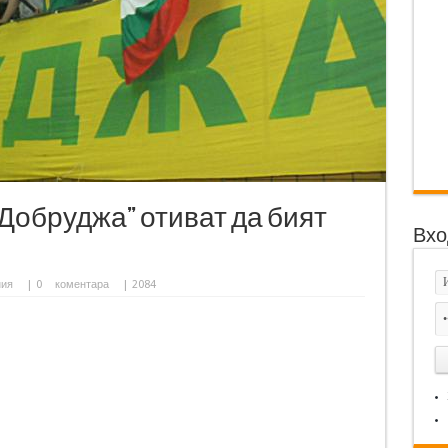
Добруджа” отиват да бият
Вхо
ния
|
0
коментара
| 2084