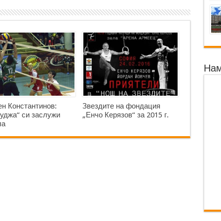
Нам
н Константинов:
Звездите на фондация
уджа“ си заслужи
„Енчо Керязов“ за 2015 г.
ла