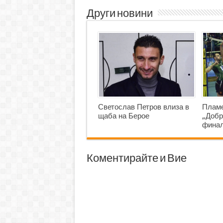
Други новини
Светослав Петров влиза в
Пламе
щаба на Берое
„Добр
фина
Коментирайте и Вие