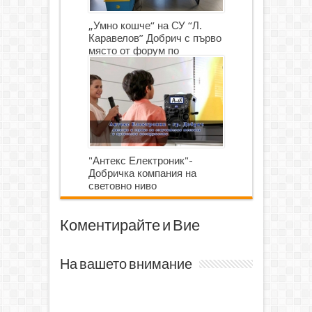
„Умно кошче“ на СУ “Л.
Каравелов” Добрич с първо
място от форум по
роботика
"Антекс Електроник"-
Добричка компания на
световно ниво
Коментирайте и Вие
На вашето внимание