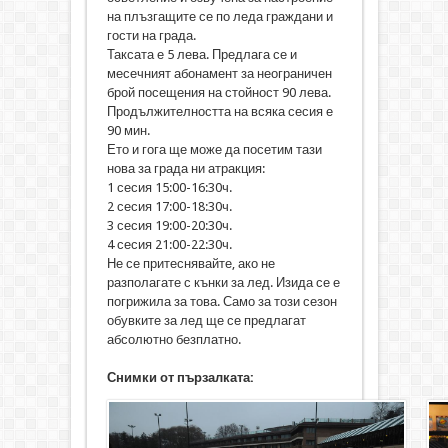
на плъзгащите се по леда граждани и
гости на града.
Таксата е 5 лева. Предлага се и
месечният абонамент за неограничен
брой посещения на стойност 90 лева.
Продължителността на всяка сесия е
90 мин.
Ето и гога ще може да посетим тази
нова за града ни атракция:
1 сесия 15:00-16:30ч.
2 сесия 17:00-18:30ч.
3 сесия 19:00-20:30ч.
4 сесия 21:00-22:30ч.
Не се притеснявайте, ако не
разполагате с кънки за лед. Изида се е
погрижила за това. Само за този сезон
обувките за лед ще се предлагат
абсолютно безплатно.
Снимки от пързалката: