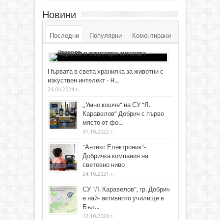
Новини
Последни
Популярни
Коментирани
Първата в света хранилка за животни с
изкуствен интелект - H...
24.04.2024 г.
„Умно кошче“ на СУ “Л.
Каравелов” Добрич с първо
място от фо...
01.10.2022 г.
"Антекс Електроник"-
Добричка компания на
световно ниво
24.10.2021 г.
СУ "Л. Каравелов", гр. Добрич
е най- активното училище в
Бъл...
12.10.2020 г.