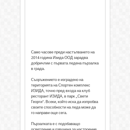
Само часове преди настъпването на
2014 година Изида ООД зарадва
добричлии с първата ледена пързалка
в града.
Съоръжението е изградено на
територията на Спортен комплекс
ИЗИДА, точно пред входа на клуб
ресторант ИЗИДА, в парк „Свети
Георги". Всеки, който иска да изпробва
своите способности на леда може да
го направи още сега.
Пързалката е с подобаващо
осветление и озвучена за настроение