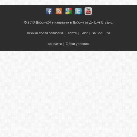
© 2013
Добрич24
е направен в
Добрич
от
Ди Ейч Студио
.
Всички права запазени. |
Карта
|
Блог
|
За нас
|
За
контакти
|
Общи условия