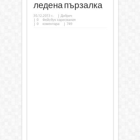
ледена пързалка
30.12.2013 г.
|
Добрич
|
0
Фейсбук харесвания
|
0
коментара
| 749