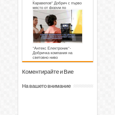
Каравелов” Добрич с първо
място от форум по
роботика
"Антекс Електроник"-
Добричка компания на
световно ниво
Коментирайте и Вие
На вашето внимание