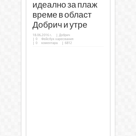
идеално за плаж
време в област
Добрич и утре
18.06.2016 г.
|
Добрич
|
0
Фейсбук харесвания
|
0
коментара
| 6812