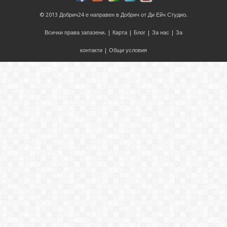
© 2013
Добрич24
е направен в
Добрич
от
Ди Ейч Студио
.
Всички права запазени. |
Карта
|
Блог
|
За нас
|
За
контакти
|
Общи условия