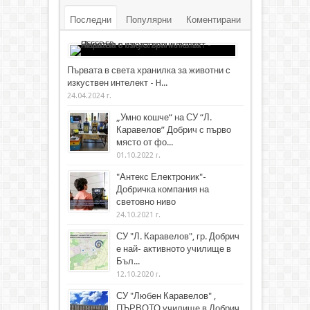
Последни
Популярни
Коментирани
Първата в света хранилка за животни с
изкуствен интелект - H...
24.04.2024 г.
„Умно кошче“ на СУ “Л.
Каравелов” Добрич с първо
място от фо...
01.10.2022 г.
"Антекс Електроник"-
Добричка компания на
световно ниво
24.10.2021 г.
СУ "Л. Каравелов", гр. Добрич
е най- активното училище в
Бъл...
12.10.2020 г.
СУ "Любен Каравелов" ,
ПЪРВОТО училище в Добрич