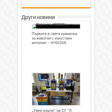
Други новини
Първата в света хранилка
за животни с изкуствен
интелект - HFEEDER
„Умно кошче“ на СУ “Л.