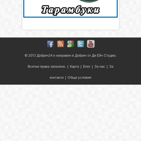
© 2013
Добрич24
е направен в
Добрич
от
Ди Ейч Студио
.
Всички права запазени. |
Карта
|
Блог
|
За нас
|
За
контакти
|
Общи условия