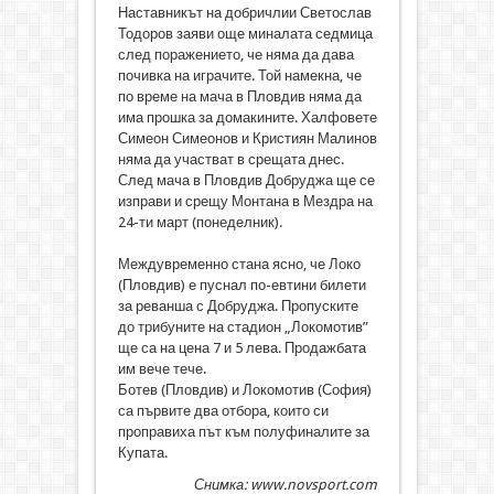
Наставникът на добричлии Светослав
Тодоров заяви още миналата седмица
след поражението, че няма да дава
почивка на играчите. Той намекна, че
по време на мача в Пловдив няма да
има прошка за домакините. Халфовете
Симеон Симеонов и Кристиян Малинов
няма да участват в срещата днес.
След мача в Пловдив Добруджа ще се
изправи и срещу Монтана в Мездра на
24-ти март (понеделник).
Междувременно стана ясно, че Локо
(Пловдив) е пуснал по-евтини билети
за реванша с Добруджа. Пропуските
до трибуните на стадион „Локомотив”
ще са на цена 7 и 5 лева. Продажбата
им вече тече.
Ботев (Пловдив) и Локомотив (София)
са първите два отбора, които си
проправиха път към полуфиналите за
Купата.
Снимка: www.novsport.com