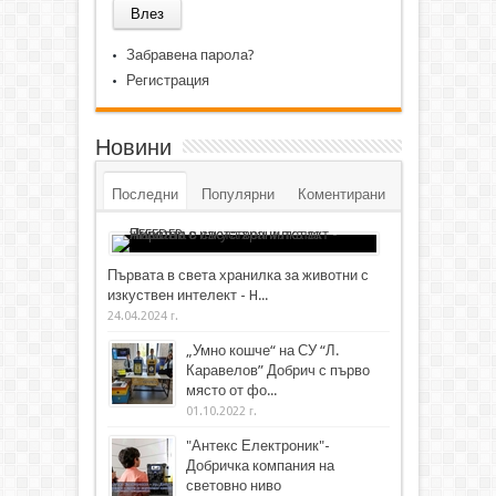
Забравена парола?
Регистрация
Новини
Последни
Популярни
Коментирани
Първата в света хранилка за животни с
изкуствен интелект - H...
24.04.2024 г.
„Умно кошче“ на СУ “Л.
Каравелов” Добрич с първо
място от фо...
01.10.2022 г.
"Антекс Електроник"-
Добричка компания на
световно ниво