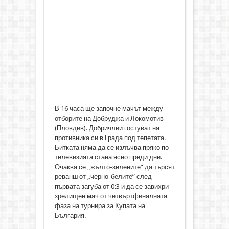
В 16 часа ще започне мачът между
отборите на Добруджа и Локомотив
(Пловдив). Добричлии гостуват на
противника си в Града под тепетата.
Битката няма да се излъчва пряко по
телевизията стана ясно преди дни.
Очаква се „жълто-зелените” да търсят
реванш от „черно-белите” след
първата загуба от 0:3 и да се завихри
зрелищен мач от четвъртфиналната
фаза на турнира за Купата на
България.