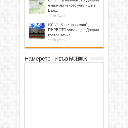
СУ "Л. Каравелов", гр. Добрич
е най- активното училище в
Бъл...
12.10.2020 г.
СУ "Любен Каравелов" ,
ПЪРВОТО училище в Добрич
което излъчв...
15.09.2020 г.
Намерете ни във Facebook