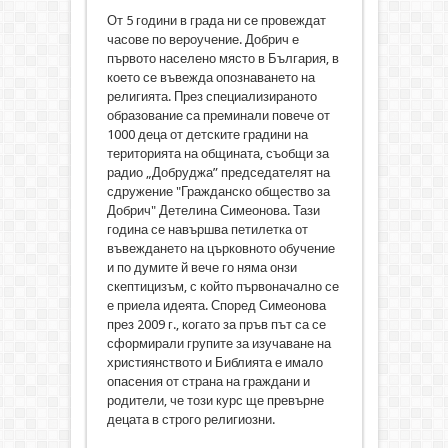
От 5 години в града ни се провеждат
часове по вероучение. Добрич е
първото населено място в България, в
което се въвежда опознаването на
религията. През специализираното
образование са преминали повече от
1000 деца от детските градини на
територията на общината, съобщи за
радио „Добруджа” председателят на
сдружение "Гражданско общество за
Добрич" Детелина Симеонова. Тази
година се навършва петилетка от
въвеждането на църковното обучение
и по думите й вече го няма онзи
скептицизъм, с който първоначално се
е приела идеята. Според Симеонова
през 2009 г., когато за пръв път са се
сформирали групите за изучаване на
християнството и Библията е имало
опасения от страна на граждани и
родители, че този курс ще превърне
децата в строго религиозни.