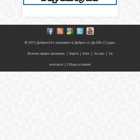
© 2013
Добрич24
е направен в
Добрич
от
Ди Ейч Студио
.
Всички права запазени. |
Карта
|
Блог
|
За нас
|
За
контакти
|
Общи условия