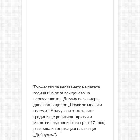
Тържество за честването на петата
годишнина от въвеждането на
вероучението в Добрич се завихря
днес под надслов „Поуки за малки и
големи”. Малчугани от детските
градини ще рецитират притчи и
молитви в кукления театър от 17 часа,
разкрива информационна агенция
„Добруджа”.