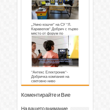
„Умно кошче“ на СУ “Л.
Каравелов” Добрич с първо
място от форум по
роботика
"Антекс Електроник"-
Добричка компания на
световно ниво
Коментирайте и Вие
На вашето внимание