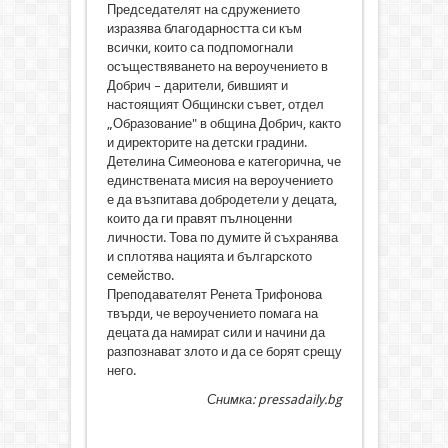
Председателят на сдружението
изразява благодарността си към
всички, които са подпомогнали
осъществяването на вероучението в
Добрич – дарители, бившият и
настоящият Общински съвет, отдел
„Образование" в община Добрич, както
и директорите на детски градини.
Детелина Симеонова е категорична, че
единствената мисия на вероучението
е да възпитава добродетели у децата,
които да ги правят пълноценни
личности. Това по думите й съхранява
и сплотява нацията и българското
семейство.
Преподавателят Ренета Трифонова
твърди, че вероучението помага на
децата да намират сили и начини да
разпознават злото и да се борят срещу
него.
Снимка: pressadaily.bg