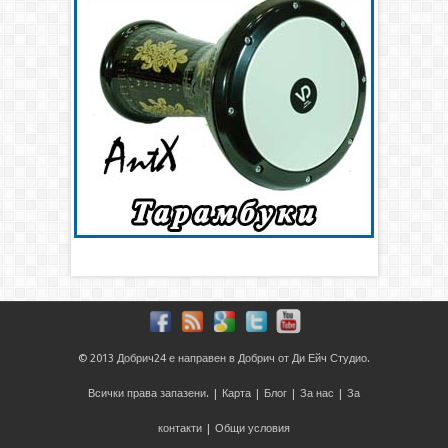
© 2013
Добрич24
е направен в
Добрич
от
Ди Ейч Студио
.
Всички права запазени. |
Карта
|
Блог
|
За нас
|
За
контакти
|
Общи условия