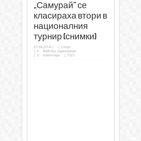
„Самурай” се
класираха втори в
националния
турнир (снимки)
07.04.2014 г.
|
Спорт
|
0
Фейсбук харесвания
|
0
коментара
| 3525