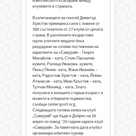
комплексното класиране между
клубовете в страната.
Възпитаниците на сенсей Димитър
Христов премериха сили с повече от
500 състезатели от 27 клуба от цялата
страна. В различните възрастови
групи златните медали бяха
раздадени за големи постижения на
каратеките на «Самурай» - Георги
Михайлов – ката, Стоян Паскалев-
кумите, Ралица Иванова- кумите,
Пеньо Пенев- ката, Жана Иванова –
ката, Радослав Христов – ката, Йован
Атанасов – ката, Иван Кръстев – ката,
Тулчан Мехмед – ката. Злато
получиха и юношите старша възраст и
мъжете в отборните първенства,
съобщи centersport.org.
Следващата голяма изява на клуб
„Самурай” ще бъде в Добрич на 26
април по повод "20 години карате клуб
«Самурай». За паметната дата клубът
организира юбилеен турнир.