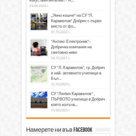
изкуствен интелект - H...
24.04.2024 г.
„Умно кошче“ на СУ “Л.
Каравелов” Добрич с първо
място от фо...
01.10.2022 г.
"Антекс Електроник"-
Добричка компания на
световно ниво
24.10.2021 г.
СУ "Л. Каравелов", гр. Добрич
е най- активното училище в
Бъл...
12.10.2020 г.
СУ "Любен Каравелов" ,
ПЪРВОТО училище в Добрич
което излъчв...
15.09.2020 г.
Намерете ни във Facebook