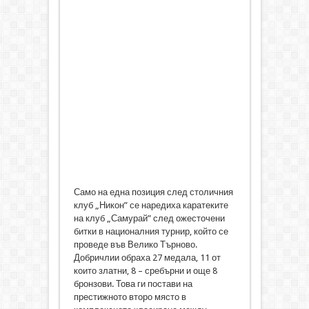
Само на една позиция след столичния
клуб „Никон” се наредиха каратеките
на клуб „Самурай” след ожесточени
битки в националния турнир, който се
проведе във Велико Търново.
Добричлии обраха 27 медала, 11 от
които златни, 8 – сребърни и още 8
бронзови. Това ги постави на
престижното второ място в