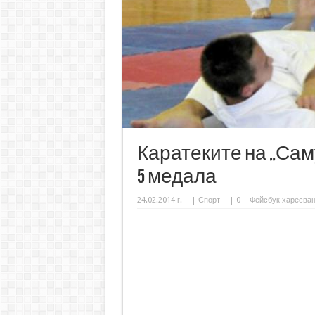
Каратеките на „Сам
5 медала
24.02.2014 г.
|
Спорт
|
0
Фейсбук харесва