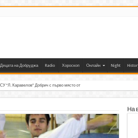
Децата на Добруджа
Radio
Хороскоп
Онлайн
Night
Histor
 СУ “Л. Каравелов” Добрич с първо място от форум по роботика
На 