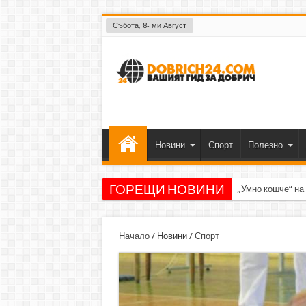
Събота, 8- ми Август
Новини
Спорт
Полезно
ГОРЕЩИ НОВИНИ
„Умно кошче“ на
Начало
/
Новини
/
Спорт