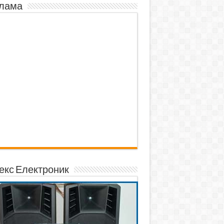
лама
екс Електроник