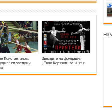
Нам
н Константинов:
Звездите на фондация
уджа“ си заслужи
„Енчо Керязов“ за 2015 г.
ла