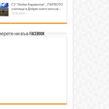
СУ "Любен Каравелов" , ПЪРВОТО
училище в Добрич което излъчв...
15.09.2020 г.
ерете ни във Facebook