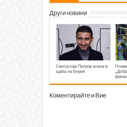
Други новини
Светослав Петров влиза в
Пламе
щаба на Берое
„Добр
фина
Коментирайте и Вие