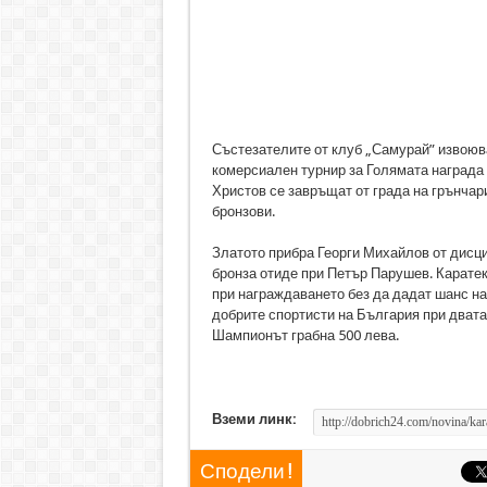
Състезателите от клуб „Самурай” извоюв
комерсиален турнир за Голямата награда
Христов се завръщат от града на грънчари
бронзови.
Златото прибра Георги Михайлов от дисцип
бронза отиде при Петър Парушев. Каратек
при награждаването без да дадат шанс на 
добрите спортисти на България при двата
Шампионът грабна 500 лева.
Вземи линк:
Сподели !