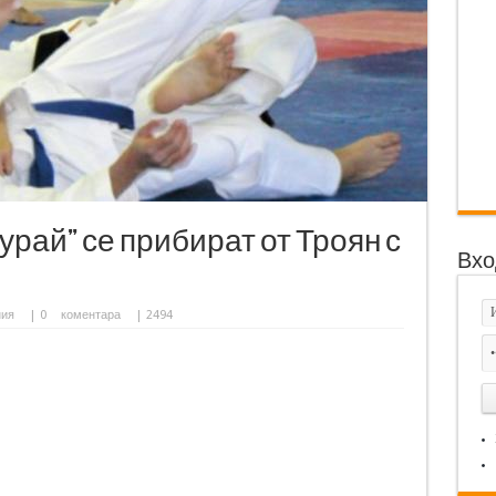
урай” се прибират от Троян с
Вхо
ния
|
0
коментара
| 2494