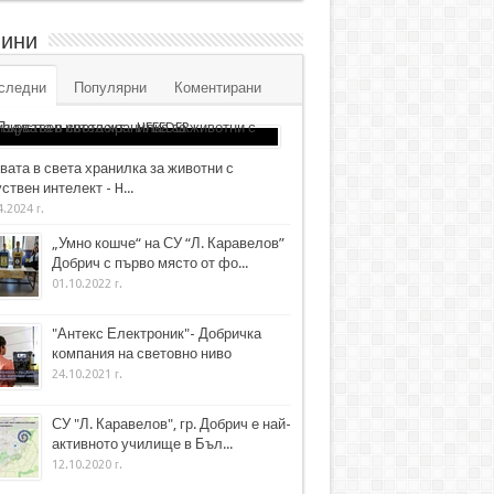
ини
следни
Популярни
Коментирани
вата в света хранилка за животни с
ствен интелект - H...
4.2024 г.
„Умно кошче“ на СУ “Л. Каравелов”
Добрич с първо място от фо...
01.10.2022 г.
"Антекс Електроник"- Добричка
компания на световно ниво
24.10.2021 г.
СУ "Л. Каравелов", гр. Добрич е най-
активното училище в Бъл...
12.10.2020 г.