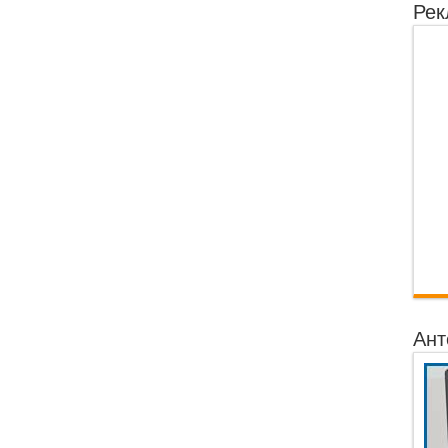
Рек
Ант