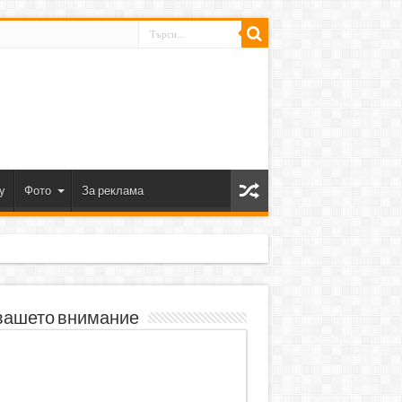
y
Фото
За реклама
вашето внимание