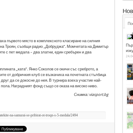
Нов
По
аха първото място в комплексното класиране на силния
Пър
 на Троян, съобщи радио „Добруджа”. Момчетата на Димитър
изку
те с пет медала – два златни, един сребърен и два
24.0
лината „ката”. Янко Соколов се окичи със среброто, а
ите от добричкия клуб се възкачиха на почетната стълбица
друг да се докосне до нея. В турнира взеха участие най-
 пола. Наградният фонд също се оказа на високо ниво.
Снимка: viasport.bg