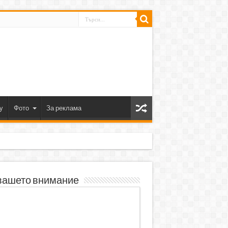
y
Фото
За реклама
вашето внимание