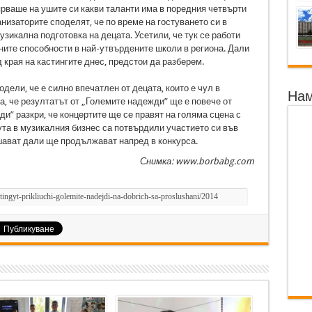
ярваше на ушите си какви таланти има в поредния четвърти
анизаторите споделят, че по време на гостуването си в
зикална подготовка на децата. Усетили, че тук се работи
ите способности в най-утвърдените школи в региона. Дали
края на кастингите днес, предстои да разберем.
ели, че е силно впечатлен от децата, които е чул в
Нам
а, че резултатът от „Големите надежди” ще е повече от
и” разкри, че концертите ще се правят на голяма сцена с
ута в музикалния бизнес са потвърдили участието си във
шават дали ще продължават напред в конкурса.
Снимка: www.borbabg.com