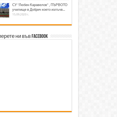
СУ "Любен Каравелов" , ПЪРВОТО
училище в Добрич което излъчв...
15.09.2020 г.
ерете ни във Facebook