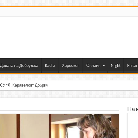
Децата на Добруджа
Radio
Хороскоп
Онлайн
Night
Histor
 СУ “Л. Каравелов” Добрич с първо място от форум по робо
На 