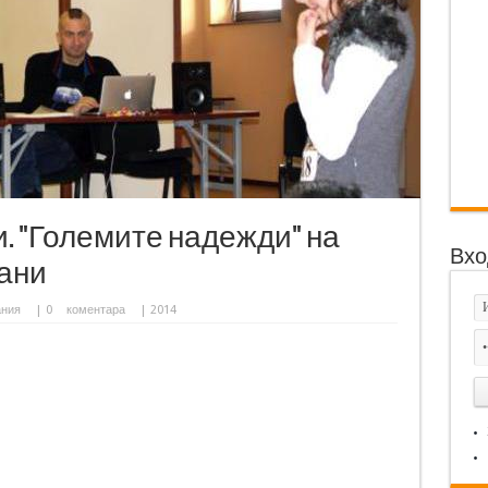
. "Големите надежди" на
Вхо
ани
ания
|
0
коментара
| 2014