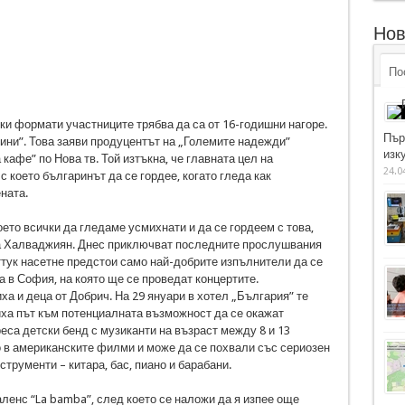
Нов
По
ки формати участниците трябва да са от 16-годишни нагоре.
Пър
дини”. Това заяви продуцентът на „Големите надежди”
изку
афе” по Нова тв. Той изтъкна, че главната цел на
24.0
с което българинът да се гордее, когато гледа как
ната.
ето всички да гледаме усмихнати и да се гордеем с това,
за Халваджиян. Днес приключват последните прослушвания
ттук насетне предстои само най-добрите изпълнители да се
а в София, на която ще се проведат концертите.
а и деца от Добрич. На 29 януари в хотел „България” те
иха път към потенциалната възможност да се окажат
са детски бенд с музиканти на възраст между 8 и 13
то в американските филми и може да се похвали със сериозен
струменти – китара, бас, пиано и барабани.
ленс “La bamba”, след което се наложи да я изпее още