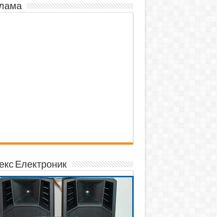
лама
екс Електроник