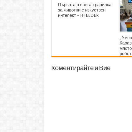
Първата в света хранилка
за животни с изкуствен
интелект - HFEEDER
„Умно
Карав
място
робот
Коментирайте и Вие