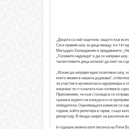
„Децата са най-ощетени, защото във всич
Сега правим шоу за деца между 4 и 14 го
Магърдич Халваджиян в предаването „На к
„Големите надежди” е да се направи шоу, 
талантливите деца излизат да пеят на сце
„Искам да направя едно позитивно шоу, ко
което имаме в нашата държава”, отбеля
за участие в музикалната надпревара и о
изкачват по стъпалата към голямата сцен
Припомняме, че към столицата се отправих
сразиха журито на конкурса и си проправ
победители. Оценяващата комисия си харе
години, който репетира в гараж, също ка
репертоар. В бенда свирят на различни ин
6-годишно момче изпя песента на Ричи Ва