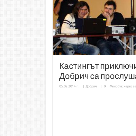
Кастингът приключи
Добрич са прослуш
05.02.2014 г.
|
Добрич
|
0
Фейсбук харесв