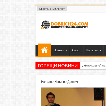
Събота, 8- ми Август
Новини
Спорт
Полезно
ГОРЕЩИ НОВИНИ
„Умно кошче“ на
Начало
/
Новини
/
Добрич