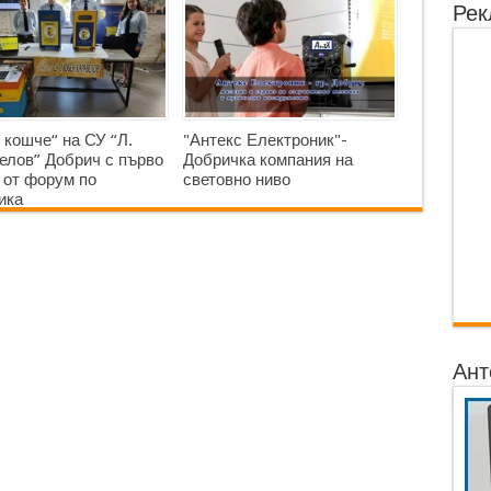
Рек
 кошче“ на СУ “Л.
"Антекс Електроник"-
елов” Добрич с първо
Добричка компания на
 от форум по
световно ниво
ика
Ант