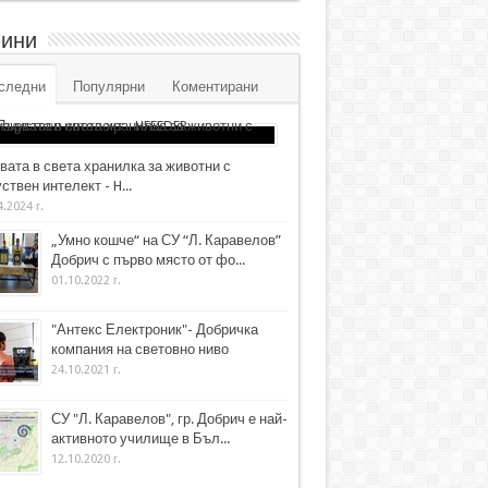
ини
следни
Популярни
Коментирани
вата в света хранилка за животни с
ствен интелект - H...
4.2024 г.
„Умно кошче“ на СУ “Л. Каравелов”
Добрич с първо място от фо...
01.10.2022 г.
"Антекс Електроник"- Добричка
компания на световно ниво
24.10.2021 г.
СУ "Л. Каравелов", гр. Добрич е най-
активното училище в Бъл...
12.10.2020 г.