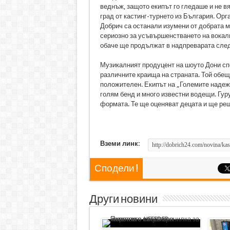
веднъж, защото екипът го гледаше и не в
град от кастинг-турнето из България. Орг
Добрич са останали изумени от добрата му
сериозно за усъвършенстването на вокалн
обаче ще продължат в надпреварата след 
Музикалният продуцент на шоуто Дони спод
различните краища на страната. Той обещ
положителен. Екипът на „Големите надежд
голям бенд и много известни водещи. Гур
формата. Те ще оценяват децата и ще ре
Вземи линк:
Сподели !
Други новини