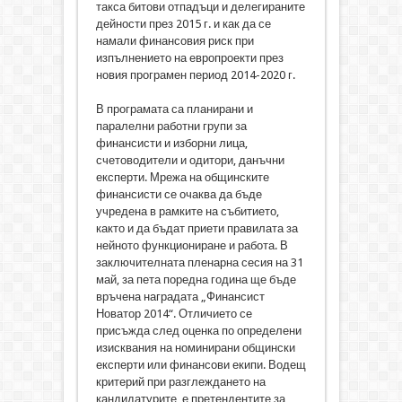
такса битови отпадъци и делегираните
дейности през 2015 г. и как да се
намали финансовия риск при
изпълнението на европроекти през
новия програмен период 2014-2020 г.
В програмата са планирани и
паралелни работни групи за
финансисти и изборни лица,
счетоводители и одитори, данъчни
експерти. Мрежа на общинските
финансисти се очаква да бъде
учредена в рамките на събитието,
както и да бъдат приети правилата за
нейното функциониране и работа. В
заключителната пленарна сесия на 31
май, за пета поредна година ще бъде
връчена наградата „Финансист
Новатор 2014“. Отличието се
присъжда след оценка по определени
изисквания на номинирани общински
експерти или финансови екипи. Водещ
критерий при разглеждането на
кандидатурите, е претендентите за