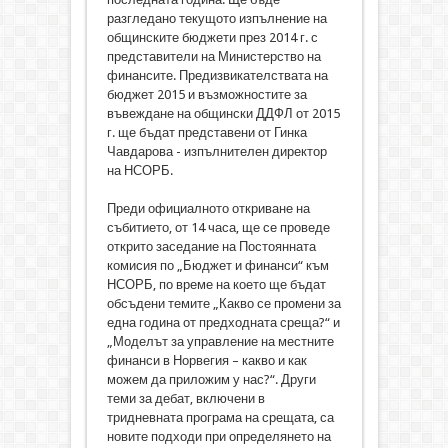
разгледано текущото изпълнение на
общинските бюджети през 2014 г. с
представители на Министерство на
финансите. Предизвикателствата на
бюджет 2015 и възможностите за
въвеждане на общински ДДФЛ от 2015
г. ще бъдат представени от Гинка
Чавдарова - изпълнителен директор
на НСОРБ.
Преди официалното откриване на
събитието, от 14 часа, ще се проведе
открито заседание на Постоянната
комисия по „Бюджет и финанси“ към
НСОРБ, по време на което ще бъдат
обсъдени темите „Какво се промени за
една година от предходната среща?“ и
„Моделът за управление на местните
финанси в Норвегия – какво и как
можем да приложим у нас?“. Други
теми за дебат, включени в
тридневната програма на срещата, са
новите подходи при определянето на