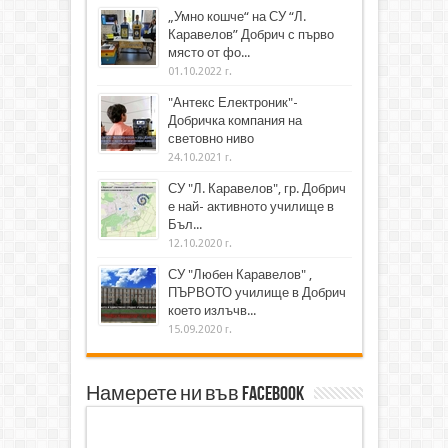
„Умно кошче“ на СУ “Л.
Каравелов” Добрич с първо
място от фо...
01.10.2022 г.
"Антекс Електроник"-
Добричка компания на
световно ниво
24.10.2021 г.
СУ "Л. Каравелов", гр. Добрич
е най- активното училище в
Бъл...
12.10.2020 г.
СУ "Любен Каравелов" ,
ПЪРВОТО училище в Добрич
което излъчв...
15.09.2020 г.
Намерете ни във Facebook