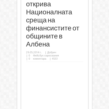
открива
Националната
среща на
финансистите от
общините в
Албена
29.05.2014 г.
|
Добрич
|
0
Фейсбук харесвания
|
0
коментара
| 4533