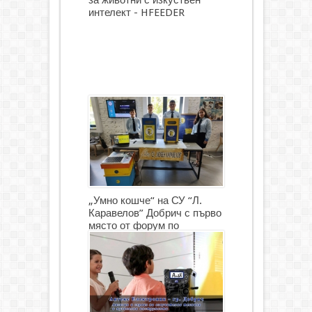
интелект - HFEEDER
„Умно кошче“ на СУ “Л.
Каравелов” Добрич с първо
място от форум по
роботика