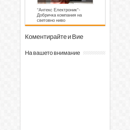
"Антекс Електроник"-
Добричка компания на
световно ниво
Коментирайте и Вие
На вашето внимание