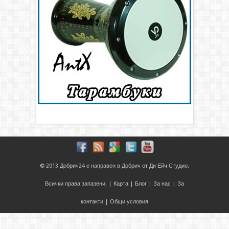
© 2013
Добрич24
е направен в
Добрич
от
Ди Ейч Студио
.
Всички права запазени. |
Карта
|
Блог
|
За нас
|
За
контакти
|
Общи условия