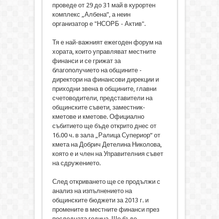
проведе от 29 до 31 май в курортен
комплекс „Албена”, а неин
организатор е "НСОРБ - Актив".
Тя е най-важният ежегоден форум на
хората, които управляват местните
финанси и се грижат за
благополучието на общините -
директори на финансови дирекции и
приходни звена в общините, главни
счетоводители, представители на
общинските съвети, заместник-
кметове и кметове. Официално
събитието ще бъде открито днес от
16.00 ч. в зала „Ралица Супериор“ от
кмета на Добрич Детелина Николова,
която е и член на Управителния съвет
на сдружението.
След откриването ще се продължи с
анализ на изпълнението на
общинските бюджети за 2013 г. и
промените в местните финанси през
последната година. Ще бъде