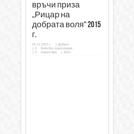
връчи приза
„Рицар на
добрата воля“ 2015
г.
05.12.2015 г.
|
Добрич
|
0
Фейсбук харесвания
|
0
коментара
| 6432