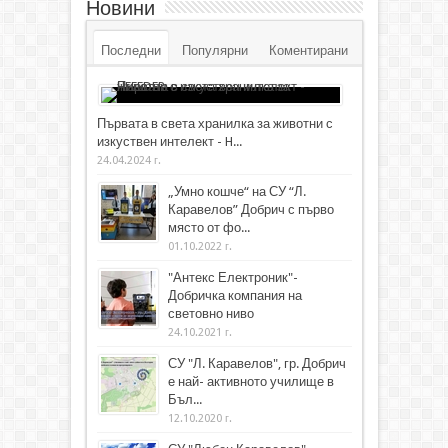
Новини
Последни
Популярни
Коментирани
Първата в света хранилка за животни с
изкуствен интелект - H...
24.04.2024 г.
„Умно кошче“ на СУ “Л.
Каравелов” Добрич с първо
място от фо...
01.10.2022 г.
"Антекс Електроник"-
Добричка компания на
световно ниво
24.10.2021 г.
СУ "Л. Каравелов", гр. Добрич
е най- активното училище в
Бъл...
12.10.2020 г.