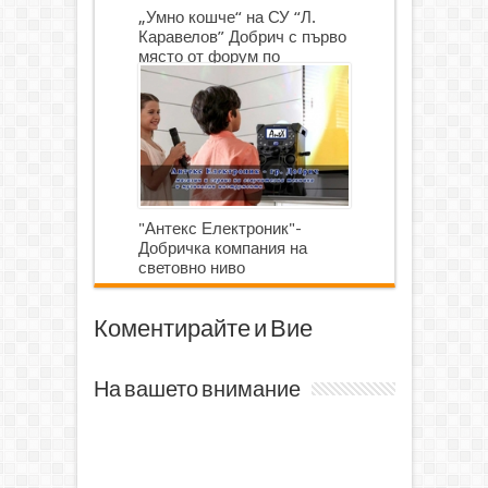
„Умно кошче“ на СУ “Л.
Каравелов” Добрич с първо
място от форум по
роботика
"Антекс Електроник"-
Добричка компания на
световно ниво
Коментирайте и Вие
На вашето внимание