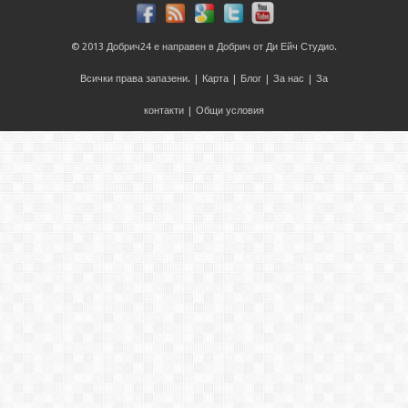
© 2013
Добрич24
е направен в
Добрич
от
Ди Ейч Студио
.
Всички права запазени. |
Карта
|
Блог
|
За нас
|
За
контакти
|
Общи условия