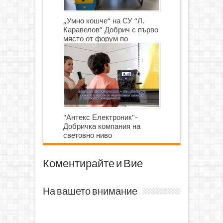
„Умно кошче“ на СУ “Л.
Каравелов” Добрич с първо
място от форум по
роботика
"Антекс Електроник"-
Добричка компания на
световно ниво
Коментирайте и Вие
На вашето внимание