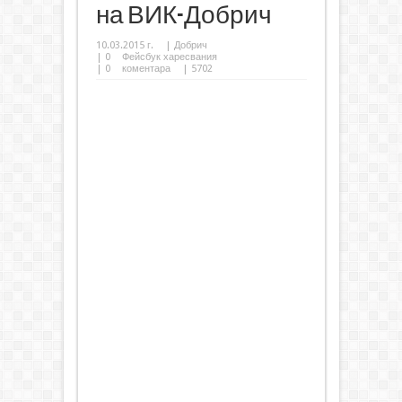
на ВИК-Добрич
10.03.2015 г.
|
Добрич
|
0
Фейсбук харесвания
|
0
коментара
| 5702