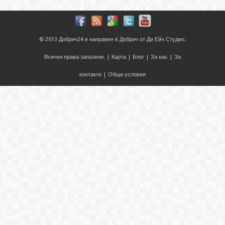
© 2013
Добрич24
е направен в
Добрич
от
Ди Ейч Студио
.
Всички права запазени. |
Карта
|
Блог
|
За нас
|
За
контакти
|
Общи условия