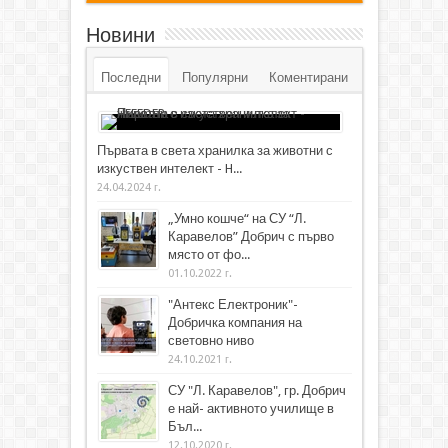
Новини
Последни
Популярни
Коментирани
Първата в света хранилка за животни с
изкуствен интелект - H...
24.04.2024 г.
„Умно кошче“ на СУ “Л.
Каравелов” Добрич с първо
място от фо...
01.10.2022 г.
"Антекс Електроник"-
Добричка компания на
световно ниво
24.10.2021 г.
СУ "Л. Каравелов", гр. Добрич
е най- активното училище в
Бъл...
12.10.2020 г.