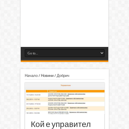
Начало
/
Новини
/
Добрич
Кой е управител