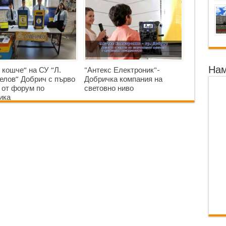
Нам
 кошче“ на СУ “Л.
"Антекс Електроник"-
елов” Добрич с първо
Добричка компания на
 от форум по
световно ниво
ика