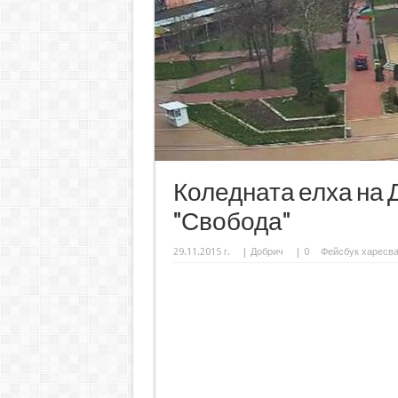
Коледната елха на
"Свобода"
29.11.2015 г.
|
Добрич
|
0
Фейсбук харесв