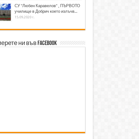
СУ "Любен Каравелов" , ПЪРВОТО
училище в Добрич което излъчв...
15.09.2020 г.
ерете ни във Facebook