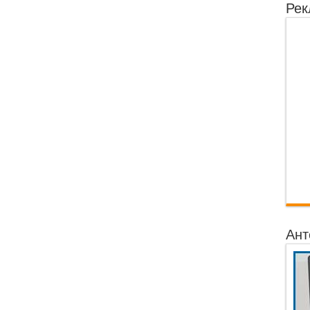
Рек
Ант