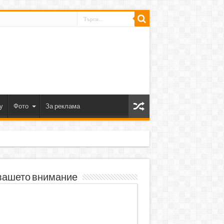
y
Фото
За реклама
вашето внимание