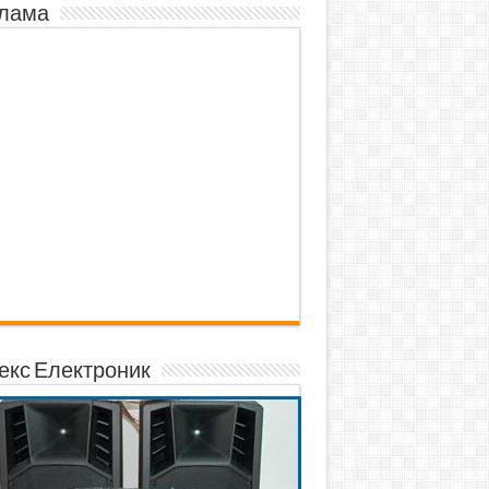
лама
екс Електроник