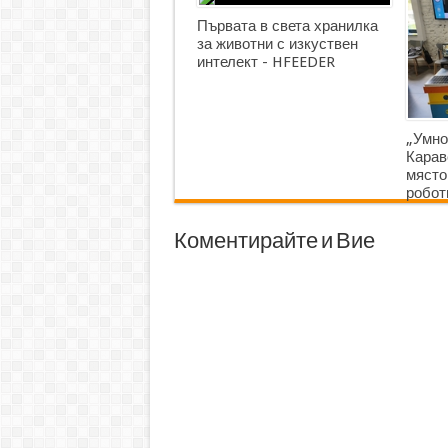
Първата в света хранилка
за животни с изкуствен
интелект - HFEEDER
„Умно
Карав
място
робот
Коментирайте и Вие