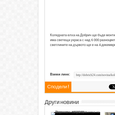
Коледната елха на Добрич ще бъде монтир
има светеща украса с над 6 000 разноцве
светлините на дървото ще е на 4 декемвр
Вземи линк:
Сподели !
Други новини