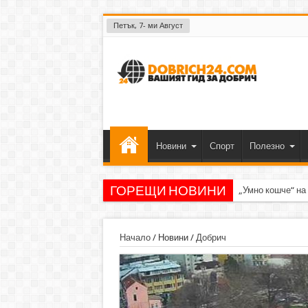
Петък, 7- ми Август
Новини
Спорт
Полезно
ГОРЕЩИ НОВИНИ
„Умно кошче“ на
Начало
/
Новини
/
Добрич