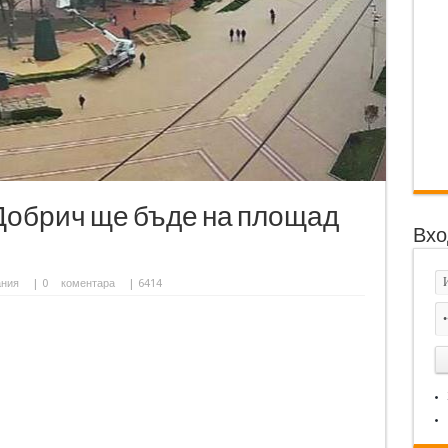
 Добрич ще бъде на площад
Вхо
ания
|
0
коментара
| 6414