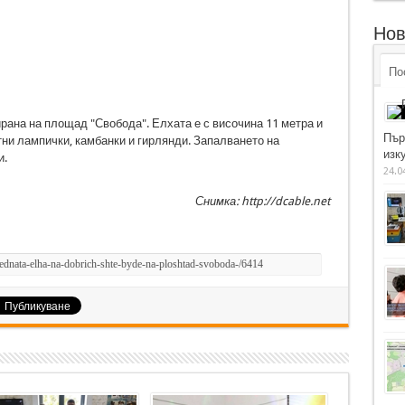
Нов
По
ана на площад "Свобода". Елхата е с височина 11 метра и
Пър
тни лампички, камбанки и гирлянди. Запалването на
изку
и.
24.0
Снимка: http://dcable.net