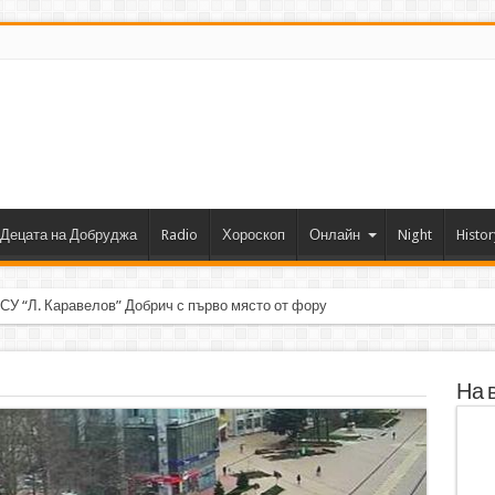
Децата на Добруджа
Radio
Хороскоп
Онлайн
Night
Histor
 СУ “Л. Каравелов” Добрич с първо място от форум по роботика
На 