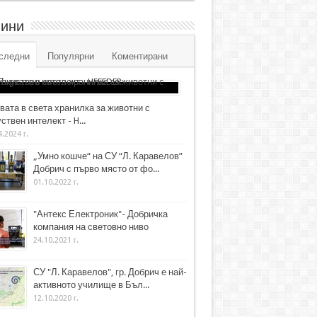
ини
следни
Популярни
Коментирани
вата в света хранилка за животни с
ствен интелект - H...
4.2024 г.
„Умно кошче“ на СУ “Л. Каравелов”
Добрич с първо място от фо...
01.10.2022 г.
"Антекс Електроник"- Добричка
компания на световно ниво
24.10.2021 г.
СУ "Л. Каравелов", гр. Добрич е най-
активното училище в Бъл...
12.10.2020 г.