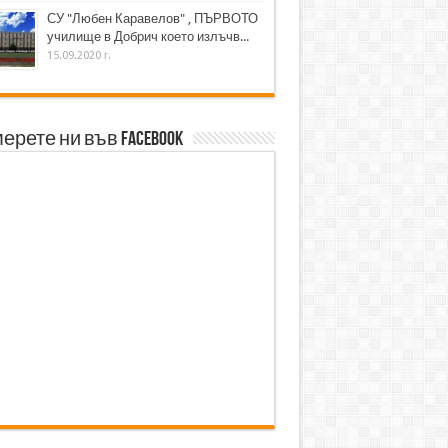
СУ "Любен Каравелов" , ПЪРВОТО
училище в Добрич което излъчв...
15.09.2020 г.
ерете ни във Facebook