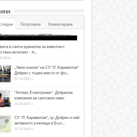
ини
следни
Популярни
Коментирани
вата в света хранилка за животни с
ствен интелект - H...
4.2024 г.
„Умно кошче“ на СУ “Л. Каравелов”
Добрич с първо място от фо...
01.10.2022 г.
"Антекс Електроник"- Добричка
компания на световно ниво
24.10.2021 г.
СУ "Л. Каравелов", гр. Добрич е най-
активното училище в Бъл...
12.10.2020 г.