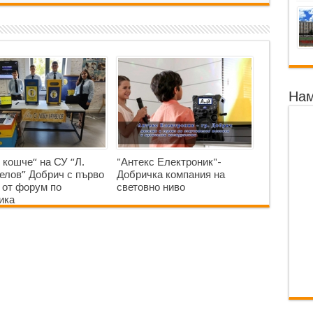
Нам
 кошче“ на СУ “Л.
"Антекс Електроник"-
елов” Добрич с първо
Добричка компания на
 от форум по
световно ниво
ика