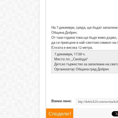
На 7 декември, сряда, ще бъдат запалени
Община Добрич.
От тази година това ще бъде живо дърво,
да се превърне в най-светлия символ на 
Елхата е висока 12 метра.
7 декември, 17.00 ч.
Място: пл. „Свобода“
Детско тържество за запалване на све
Организатор: Община град Добрич
Вземи линк:
Сподели !