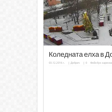
Коледната елха в Д
03.12.2016 г.
|
Добрич
|
0
Фейсбук харесв