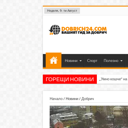
Неделя, 9- ти Август
Новини
Спорт
Полезно
ГОРЕЩИ НОВИНИ
„Умно кошче“ на
Начало
/
Новини
/
Добрич