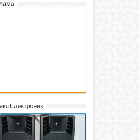
лама
екс Електроник