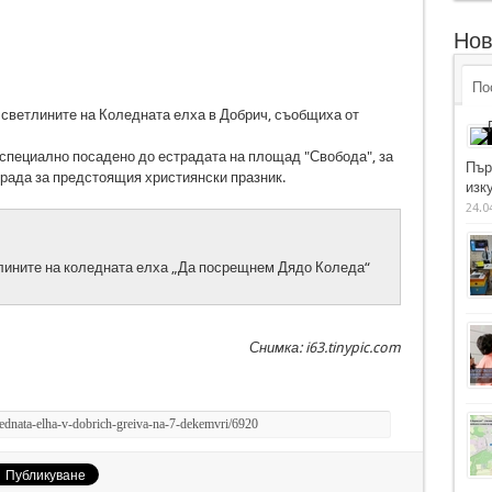
Нов
По
 светлините на Коледната елха в Добрич, съобщиха от
 специално посадено до естрадата на площад "Свобода", за
Пър
града за предстоящия християнски празник.
изку
24.0
тлините на коледната елха „Да посрещнем Дядо Коледа“
Снимка: i63.tinypic.com