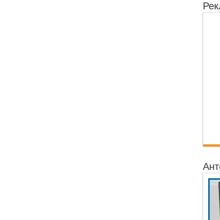
Рек
Ант