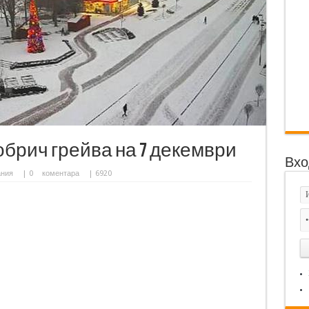
обрич грейва на 7 декември
Вхо
ания
|
0
коментара
| 6920