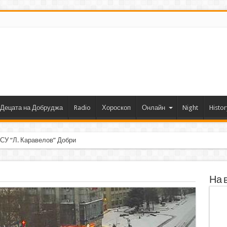
Децата на Добруджа
Radio
Хороскоп
Онлайн
Night
Histor
 СУ “Л. Каравелов” Добрич с първо място от форум по ро
На 