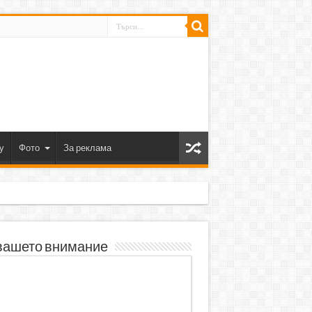
y
Фото
За реклама
вашето внимание