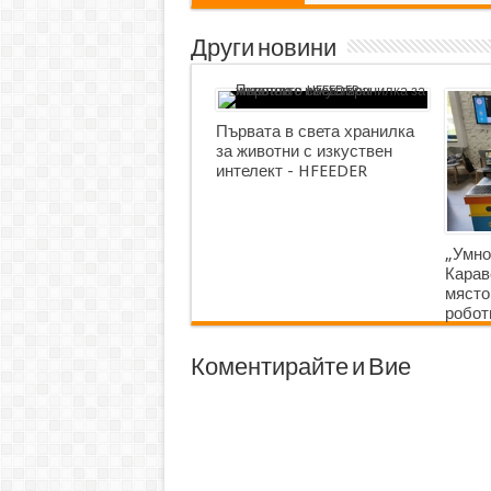
Други новини
Първата в света хранилка
за животни с изкуствен
интелект - HFEEDER
„Умно
Карав
място
робот
Коментирайте и Вие