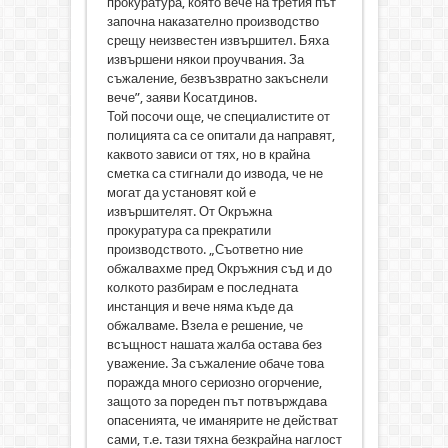
прокуратура, която вече на третия път
започна наказателно производство
срещу неизвестен извършител. Бяха
извършени някои проучвания. За
съжаление, безвъзвратно закъснели
вече”, заяви Косатдинов.
Той посочи още, че специалистите от
полицията са се опитали да направят,
каквото зависи от тях, но в крайна
сметка са стигнали до извода, че не
могат да установят кой е
извършителят. От Окръжна
прокуратура са прекратили
производството. „Съответно ние
обжалвахме пред Окръжния съд и до
колкото разбирам е последната
инстанция и вече няма къде да
обжалваме. Взела е решение, че
всъщност нашата жалба остава без
уважение. За съжаление обаче това
поражда много сериозно огорчение,
защото за пореден път потвърждава
опасенията, че иманярите не действат
сами, т.е. тази тяхна безкрайна наглост