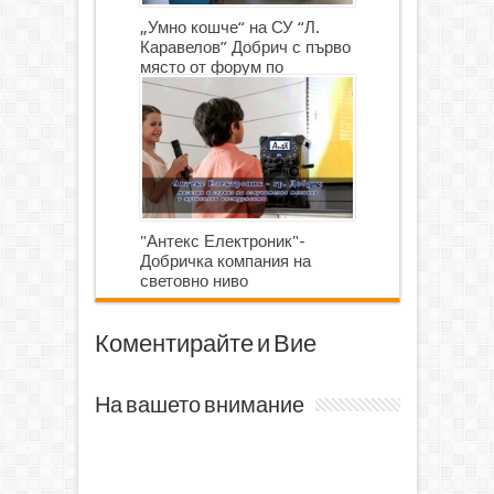
„Умно кошче“ на СУ “Л.
Каравелов” Добрич с първо
място от форум по
роботика
"Антекс Електроник"-
Добричка компания на
световно ниво
Коментирайте и Вие
На вашето внимание