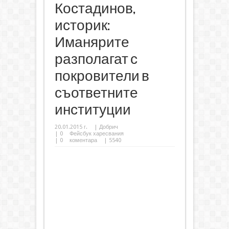
Костадинов,
историк:
Иманярите
разполагат с
покровители в
съответните
институции
20.01.2015 г.
|
Добрич
|
0
Фейсбук харесвания
|
0
коментара
| 5540