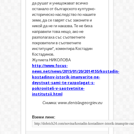
да рушат и унищожават всичко
останало от българското културно-
историческо наследство по нашите
земи, да се гаврят със законите и
никой да не ги наказва. Те не биха
направили това нещо, ако не
разполагаха със съответните
покровители в съответните
институции”, коментира Костадин
Костадинов.
Жулиета НИКОЛОВА
http://www.focus-
news.net/news/2015/01/20/2014155/kostadin-
kostadinov-istorik-imanyarite-ne-
deystvat-sami-te-razpolagat-s-
pokroviteli-v-saotvetnite-
institutsii.html
Снимка: www.denislavgeorgiev.eu
Вземи линк: