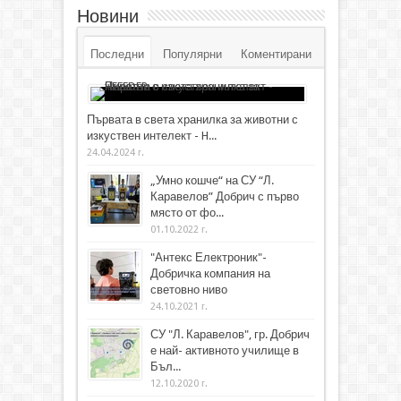
Новини
Последни
Популярни
Коментирани
Първата в света хранилка за животни с
изкуствен интелект - H...
24.04.2024 г.
„Умно кошче“ на СУ “Л.
Каравелов” Добрич с първо
място от фо...
01.10.2022 г.
"Антекс Електроник"-
Добричка компания на
световно ниво
24.10.2021 г.
СУ "Л. Каравелов", гр. Добрич
е най- активното училище в
Бъл...
12.10.2020 г.