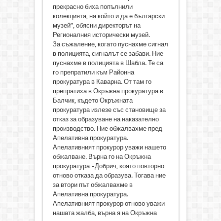
прекрасно биха попълнили
колекцията, на който и да е български
музей”, обясни директорът на
Регионалния исторически музей.
За съжаление, когато пуснахме сигнал
в полицията, сигналът се забави. Ние
пуснахме в полицията в Шабла. Те са
го препратили към Районна
прокуратура в Каварна. От там го
препратиха в Окръжна прокуратура в
Балчик, където Окръжната
прокуратура излезе със становище за
отказ за образуване на наказателно
производство. Ние обжалвахме пред
Апелативна прокуратура.
Апелативният прокурор уважи нашето
обжалване. Върна го на Окръжна
прокуратура –Добрич, която повторно
отново отказа да образува. Тогава ние
за втори път обжалвахме в
Апелативна прокуратура.
Апелативният прокурор отново уважи
нашата жалба, върна я на Окръжна