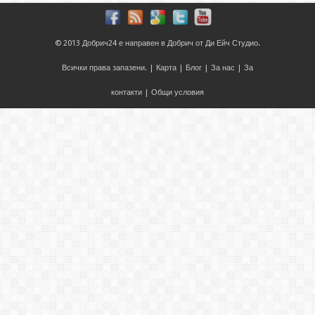
© 2013
Добрич24
е направен в
Добрич
от
Ди Ейч Студио
.
Всички права запазени. |
Карта
|
Блог
|
За нас
|
За
контакти
|
Общи условия