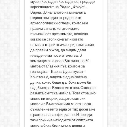
музея Костадин Костадинов, предаде
кореспондент на Радио „Фокус” –
Варна. „В началото на миналата
година при един от редовните
археологически огледи, които ние
правим винаги, когато имаме
възможност през зимата, особено
когато се стопи снегът и когато
плъзват първите иманяри, тръгнахме
да правим обход, да видим дали
някъде няма посегателства. В
землището на село Ваклино, на 50
метра от главния път, който е за
границата – Варна-Дуранкулак-
Констанца, видяхме една голяма
дупка, която беше дълбока може би
над 6 метра. Влязохме в нея. Оказа се
разбита скитска могила. Това страшно
много ни огорчи, защото скитски
могили в България има много, но за
съжаление нито една от тях досега не
е разкопавана официално. И поради
тази причина находките от скитската
могила биха били много ценни и