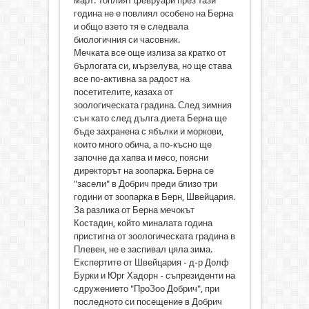
март. Топлият февруари през тази
година не е повлиял особено на Берна
и общо взето тя е следвала
биологичния си часовник.
Мечката все още излиза за кратко от
бърлогата си, мързелува, но ще става
все по-активна за радост на
посетителите, казаха от
зоологическата градина. След зимния
сън като след дълга диета Берна ще
бъде захранена с ябълки и моркови,
които много обича, а по-късно ще
започне да хапва и месо, поясни
директорът на зоопарка. Берна се
"засели" в Добрич преди близо три
години от зоопарка в Берн, Швейцария.
За разлика от Берна мечокът
Костадин, който миналата година
пристигна от зоологическата градина в
Плевен, не е заспивал цяла зима.
Експертите от Швейцария - д-р Долф
Бурки и Юрг Хадорн - съпрезиденти на
сдружението "ПроЗоо Добрич", при
последното си посещение в Добрич