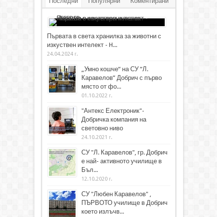
Последни
Популярни
Коментирани
Първата в света хранилка за животни с
изкуствен интелект - H...
24.04.2024 г.
„Умно кошче“ на СУ “Л.
Каравелов” Добрич с първо
място от фо...
01.10.2022 г.
"Антекс Електроник"-
Добричка компания на
световно ниво
24.10.2021 г.
СУ "Л. Каравелов", гр. Добрич
е най- активното училище в
Бъл...
12.10.2020 г.
СУ "Любен Каравелов" ,
ПЪРВОТО училище в Добрич
което излъчв...