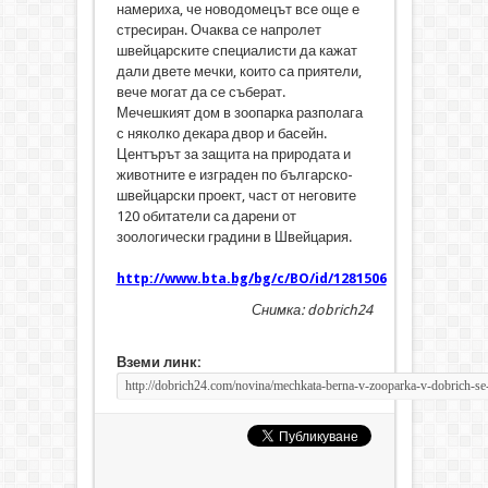
намериха, че новодомецът все още е
стресиран. Очаква се напролет
швейцарските специалисти да кажат
дали двете мечки, които са приятели,
вече могат да се съберат.
Мечешкият дом в зоопарка разполага
с няколко декара двор и басейн.
Центърът за защита на природата и
животните е изграден по българско-
швейцарски проект, част от неговите
120 обитатели са дарени от
зоологически градини в Швейцария.
http://www.bta.bg/bg/c/BO/id/1281506
Снимка: dobrich24
Вземи линк: