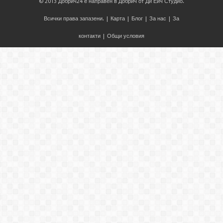
© 2013
Добрич24
е направен в
Добрич
от
Ди Ейч Студио
.
Всички права запазени. |
Карта
|
Блог
|
За нас
|
За
контакти
|
Общи условия