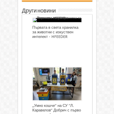
Други новини
Първата в света хранилка
за животни с изкуствен
интелект - HFEEDER
„Умно кошче“ на СУ “Л.
Каравелов” Добрич с първо