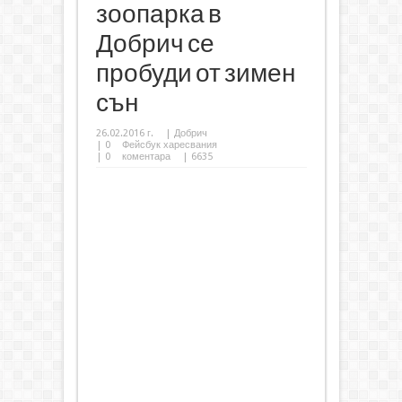
зоопарка в
Добрич се
пробуди от зимен
сън
26.02.2016 г.
|
Добрич
|
0
Фейсбук харесвания
|
0
коментара
| 6635