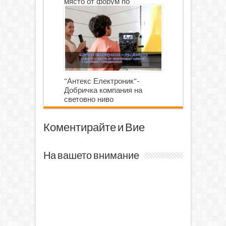
място от форум по
роботика
"Антекс Електроник"-
Добричка компания на
световно ниво
Коментирайте и Вие
На вашето внимание