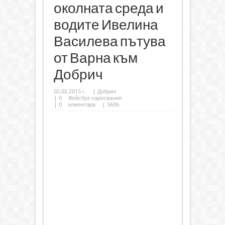
околната среда и
водите Ивелина
Василева пътува
от Варна към
Добрич
03.02.2015 г.
|
Добрич
|
0
Фейсбук харесвания
|
0
коментара
| 5606