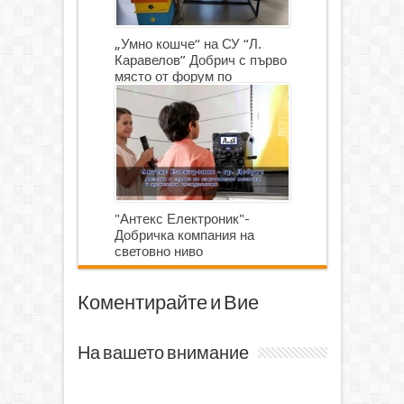
„Умно кошче“ на СУ “Л.
Каравелов” Добрич с първо
място от форум по
роботика
"Антекс Електроник"-
Добричка компания на
световно ниво
Коментирайте и Вие
На вашето внимание