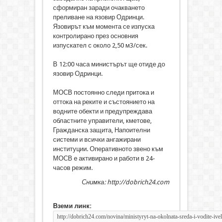
сформиран заради очакването
преливане на язовир Одринци.
Язовирът към момента се изпуска
контролирано през основния
изпускател с около 2,50 м3/сек.
В 12:00 часа министърът ще отиде до
язовир Одринци.
МОСВ постоянно следи притока и
оттока на реките и състоянието на
водните обекти и предупреждава
областните управители, кметове,
Гражданска защита, Напоителни
системи и всички ангажирани
институции. Оперативното звено към
МОСВ е активирано и работи в 24-
часов режим.
Снимка: http://dobrich24.com
Вземи линк: