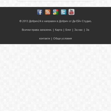
© 2013
Добрич24
е направен в
Добрич
от
Ди Ейч Студио
.
Всички права запазени. |
Карта
|
Блог
|
За нас
|
За
контакти
|
Общи условия