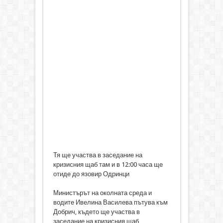
Тя ще участва в заседание на
кризисния щаб там и в 12:00 часа ще
отиде до язовир Одринци
Министърът на околната среда и
водите Ивелина Василева пътува към
Добрич, където ще участва в
заседание на кризисния щаб,