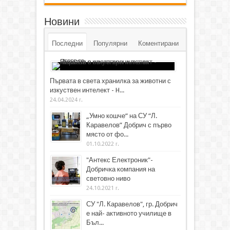
Новини
Последни
Популярни
Коментирани
Първата в света хранилка за животни с
изкуствен интелект - H...
24.04.2024 г.
„Умно кошче“ на СУ “Л.
Каравелов” Добрич с първо
място от фо...
01.10.2022 г.
"Антекс Електроник"-
Добричка компания на
световно ниво
24.10.2021 г.
СУ "Л. Каравелов", гр. Добрич
е най- активното училище в
Бъл...