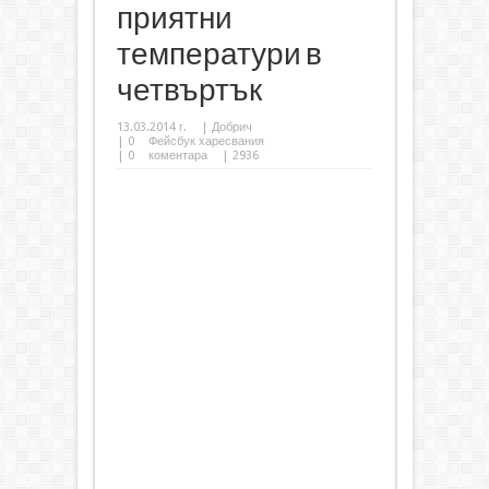
приятни
температури в
четвъртък
13.03.2014 г.
|
Добрич
|
0
Фейсбук харесвания
|
0
коментара
| 2936