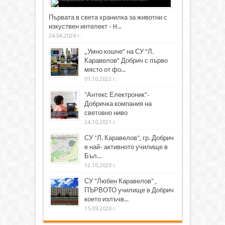
Първата в света хранилка за животни с
изкуствен интелект - H...
24.04.2024 г.
„Умно кошче“ на СУ “Л.
Каравелов” Добрич с първо
място от фо...
01.10.2022 г.
"Антекс Електроник"-
Добричка компания на
световно ниво
24.10.2021 г.
СУ "Л. Каравелов", гр. Добрич
е най- активното училище в
Бъл...
12.10.2020 г.
СУ "Любен Каравелов" ,
ПЪРВОТО училище в Добрич
което излъчв...
15.09.2020 г.