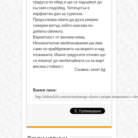
градуса по обед и ще се задържат до
късния следобед. Четвъртък е
перфектен ден за туризъм.
Продължава обаче да духа умерен
северен вятър, който изисква по-
дебело облекло.
Вероятност от валежи няма.
Незначителни заоблачавания ще има
само по крайбрежието на морето и над
планините. Иначе градусите отново ще
се изкачат до необичайната си за март
висока стойност.
Снимка: sever.bg
Вземи линк: