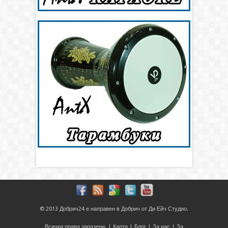
© 2013
Добрич24
е направен в
Добрич
от
Ди Ейч Студио
.
Всички права запазени. |
Карта
|
Блог
|
За нас
|
За