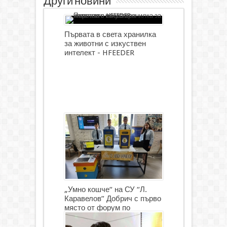
Други новини
Първата в света хранилка
за животни с изкуствен
интелект - HFEEDER
„Умно кошче“ на СУ “Л.
Каравелов” Добрич с първо
място от форум по
роботика