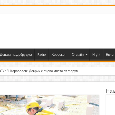
Децата на Добруджа
Radio
Хороскоп
Онлайн
Night
Histor
 СУ “Л. Каравелов” Добрич с първо място от форум по роботика
На 