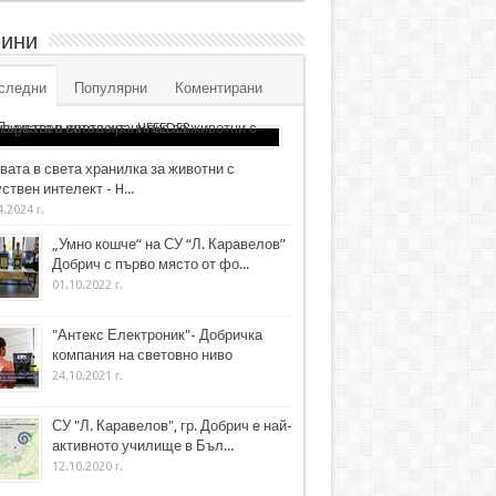
ини
следни
Популярни
Коментирани
вата в света хранилка за животни с
ствен интелект - H...
4.2024 г.
„Умно кошче“ на СУ “Л. Каравелов”
Добрич с първо място от фо...
01.10.2022 г.
"Антекс Електроник"- Добричка
компания на световно ниво
24.10.2021 г.
СУ "Л. Каравелов", гр. Добрич е най-
активното училище в Бъл...
12.10.2020 г.