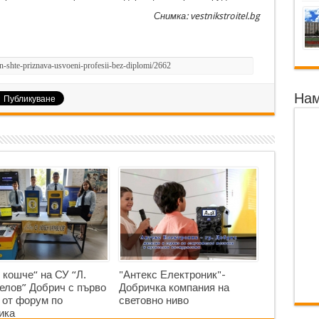
Снимка: vestnikstroitel.bg
Нам
 кошче“ на СУ “Л.
"Антекс Електроник"-
елов” Добрич с първо
Добричка компания на
 от форум по
световно ниво
ика