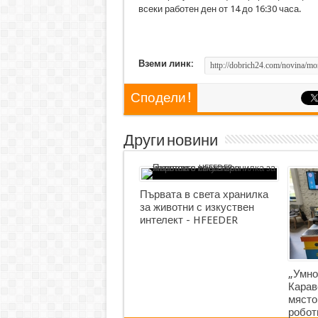
всеки работен ден от 14 до 16:30 часа.
Вземи линк:
Сподели !
Други новини
Първата в света хранилка
за животни с изкуствен
интелект - HFEEDER
„Умно
Карав
място
робот