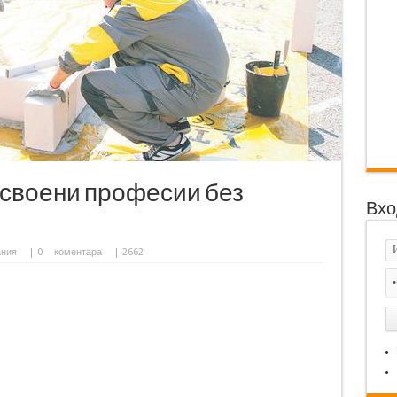
своени професии без
Вхо
ания
|
0
коментара
| 2662