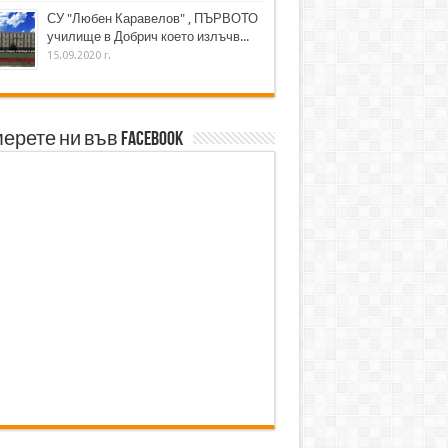
СУ "Любен Каравелов" , ПЪРВОТО
училище в Добрич което излъчв...
15.09.2020 г.
ерете ни във Facebook