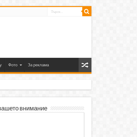
y
Фото
За реклама
вашето внимание