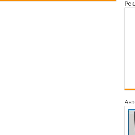
Рек
Ант