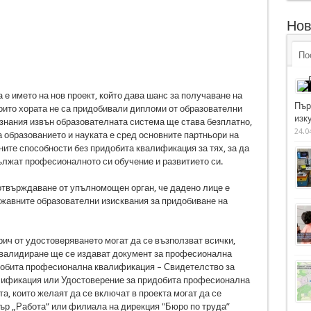
Нов
По
е името на нов проект, който дава шанс за получаване на
Пър
оито хората не са придобивали дипломи от образователни
изку
знания извън образователната система ще става безплатно,
24.0
бразованието и науката е сред основните партньори на
ите способности без придобита квалификация за тях, за да
ължат професионалното си обучение и развитието си.
твърждаване от упълномощен орган, че дадено лице е
ржавните образователни изисквания за придобиване на
ич от удостоверяването могат да се възползват всички,
з валидиране ще се издават документ за професионална
добита професионална квалификация – Свидетелство за
лификация или Удостоверение за придобита професионална
а, които желаят да се включат в проекта могат да се
ър „Работа” или филиала на дирекция "Бюро по труда”