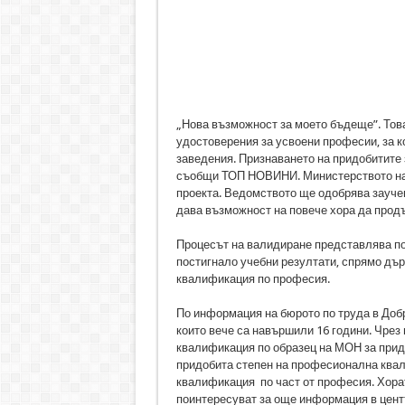
„Нова възможност за моето бъдеще”. Това 
удостоверения за усвоени професии, за к
заведения. Признаването на придобитите 
съобщи ТОП НОВИНИ. Министерството на о
проекта. Ведомството ще одобрява заучен
дава възможност на повече хора да прод
Процесът на валидиране представлява по
постигнало учебни резултати, спрямо дъ
квалификация по професия.
По информация на бюрото по труда в Добр
които вече са навършили 16 години. Чре
квалификация по образец на МОН за при
придобита степен на професионална ква
квалификация по част от професия. Хорат
поинтересуват за още информация в цент