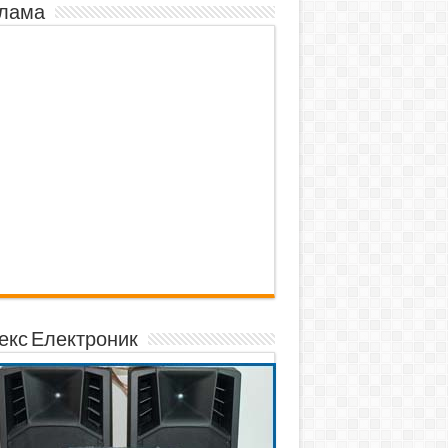
лама
екс Електроник