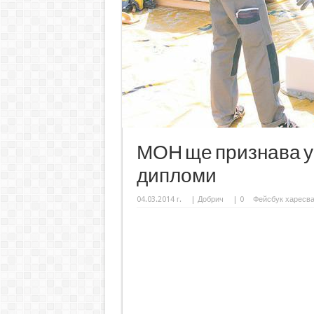
МОН ще признава у
дипломи
04.03.2014 г.
|
Добрич
|
0
Фейсбук харесв