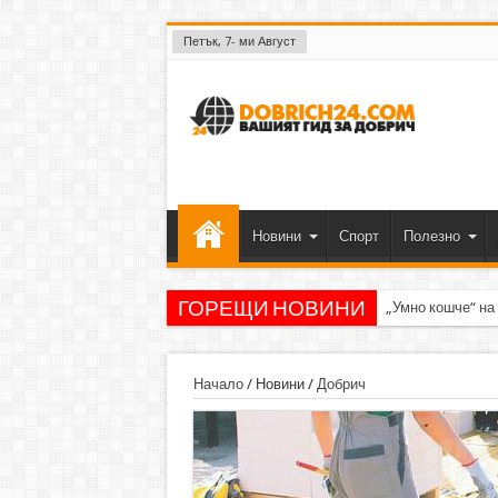
Петък, 7- ми Август
Новини
Спорт
Полезно
ГОРЕЩИ НОВИНИ
„Умно кошче“ на
Начало
/
Новини
/
Добрич