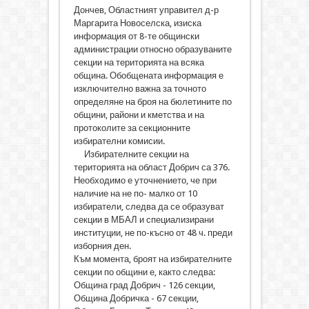
Дончев, Областният управител д-р
Маргарита Новоселска, изиска
информация от 8-те общински
администрации относно образуваните
секции на територията на всяка
община. Обобщената информация е
изключително важна за точното
определяне на броя на бюлетините по
общини, райони и кметства и на
протоколите за секционните
избирателни комисии.
Избирателните секции на
територията на област Добрич са 376.
Необходимо е уточнението, че при
наличие на не по- малко от 10
избиратели, следва да се образуват
секции в МБАЛ и специализирани
институции, не по-късно от 48 ч. преди
изборния ден.
Към момента, броят на избирателните
секции по общини е, както следва:
Община град Добрич - 126 секции,
Община Добричка - 67 секции,