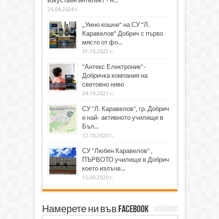
изкуствен интелект - H...
24.04.2024 г.
„Умно кошче“ на СУ “Л.
Каравелов” Добрич с първо
място от фо...
01.10.2022 г.
"Антекс Електроник"-
Добричка компания на
световно ниво
24.10.2021 г.
СУ "Л. Каравелов", гр. Добрич
е най- активното училище в
Бъл...
12.10.2020 г.
СУ "Любен Каравелов" ,
ПЪРВОТО училище в Добрич
което излъчв...
15.09.2020 г.
Намерете ни във Facebook