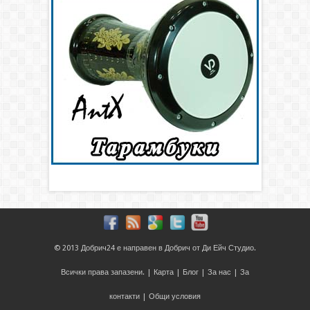
© 2013
Добрич24
е направен в
Добрич
от
Ди Ейч Студио
.
Всички права запазени. |
Карта
|
Блог
|
За нас
|
За
контакти
|
Общи условия