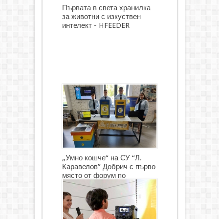
Първата в света хранилка
за животни с изкуствен
интелект - HFEEDER
„Умно кошче“ на СУ “Л.
Каравелов” Добрич с първо
място от форум по
роботика