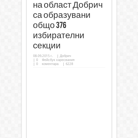
на област Добрич
са образувани
общо 376
избирателни
секции
08.09.2015 г.
|
Добрич
|
0
Фейсбук харесвания
|
0
коментара
| 6228