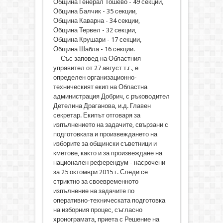
Община Генерал Тошево - 49 секции,
Община Балчик - 35 секции,
Община Каварна - 34 секции,
Община Тервел - 32 секции,
Община Крушари - 17 секции,
Община Шабла - 16 секции.
Със заповед на Областния
управител от 27 август т.г., е
определен организационно-
техническият екип на Областна
администрация Добрич, с ръководител
Детелина Драганова, и.д. Главен
секретар. Екипът отговаря за
изпълнението на задачите, свързани с
подготовката и произвеждането на
изборите за общински съветници и
кметове, както и за произвеждане на
национален референдум - насрочени
за 25 октомври 2015 г. Следи се
стриктно за своевременното
изпълнение на задачите по
оперативно-техническата подготовка
на изборния процес, съгласно
хронограмата, приета с Решение на