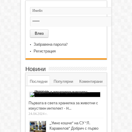
Забравена парола?
Регистрация
Новини
Последни
Популярни
Коментирани
Първата в света хранилка за животни с
изкуствен интелект - H...
24.04.2024 г.
„Умно кошче“ на СУ “Л.
Каравелов” Добрич с първо