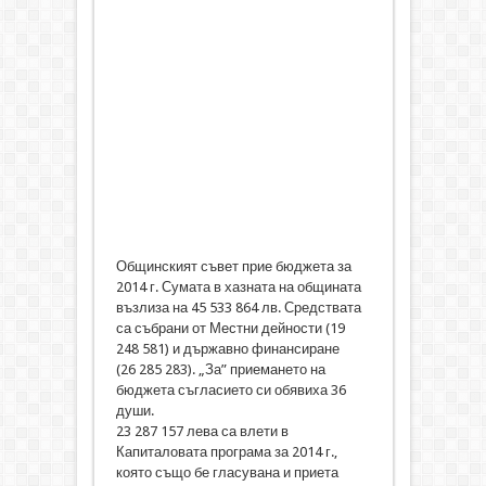
Общинският съвет прие бюджета за
2014 г. Сумата в хазната на общината
възлиза на 45 533 864 лв. Средствата
са събрани от Местни дейности (19
248 581) и държавно финансиране
(26 285 283). „За” приемането на
бюджета съгласието си обявиха 36
души.
23 287 157 лева са влети в
Капиталовата програма за 2014 г.,
която също бе гласувана и приета