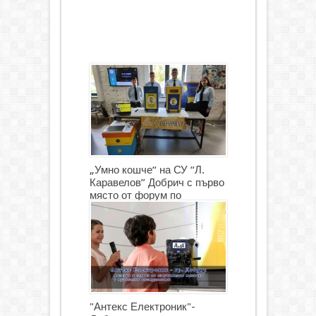
„Умно кошче“ на СУ “Л.
Каравелов” Добрич с първо
място от форум по
роботика
"Антекс Електроник"-