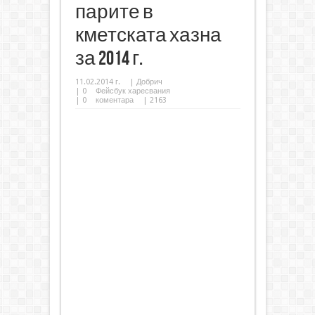
парите в
кметската хазна
за 2014 г.
11.02.2014 г.
|
Добрич
|
0
Фейсбук харесвания
|
0
коментара
| 2163