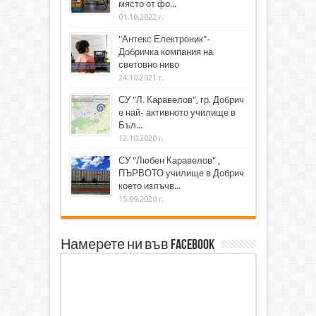
място от фо...
01.10.2022 г.
"Антекс Електроник"-
Добричка компания на
световно ниво
24.10.2021 г.
СУ "Л. Каравелов", гр. Добрич
е най- активното училище в
Бъл...
12.10.2020 г.
СУ "Любен Каравелов" ,
ПЪРВОТО училище в Добрич
което излъчв...
15.09.2020 г.
Намерете ни във Facebook