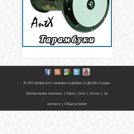
© 2013
Добрич24
е направен в
Добрич
от
Ди Ейч Студио
.
Всички права запазени. |
Карта
|
Блог
|
За нас
|
За
контакти
|
Общи условия