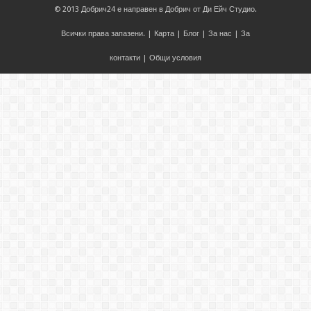
© 2013
Добрич24
е направен в
Добрич
от
Ди Ейч Студио
.
Всички права запазени. |
Карта
|
Блог
|
За нас
|
За
контакти
|
Общи условия