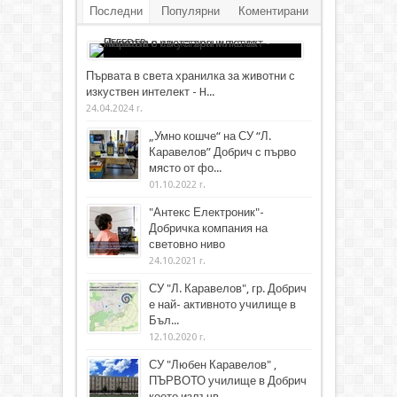
Последни
Популярни
Коментирани
Първата в света хранилка за животни с
изкуствен интелект - H...
24.04.2024 г.
„Умно кошче“ на СУ “Л.
Каравелов” Добрич с първо
място от фо...
01.10.2022 г.
"Антекс Електроник"-
Добричка компания на
световно ниво
24.10.2021 г.
СУ "Л. Каравелов", гр. Добрич
е най- активното училище в
Бъл...
12.10.2020 г.
СУ "Любен Каравелов" ,
ПЪРВОТО училище в Добрич
което излъчв...