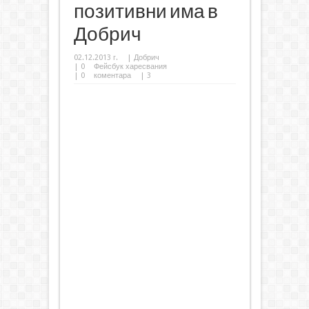
позитивни има в
Добрич
02.12.2013 г.
|
Добрич
|
0
Фейсбук харесвания
|
0
коментара
| 3