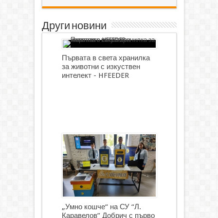
Други новини
Първата в света хранилка
за животни с изкуствен
интелект - HFEEDER
„Умно кошче“ на СУ “Л.
Каравелов” Добрич с първо