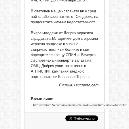
ХИВ/СПИН до 14 ноември 2013 г.
В световен мащаб страната ни е сред
най-слабо засегнатите от Синдрома на
придобитата имунна недостатъчност.
Вчера младежи от Добрич украсиха
сградата на Младежкия дом с огромна
червена панделка в знак на
съпричастност към болните и към
борещите се срещу СПИН-а. Вечерта
си спретнаха и концерт в залата на
ОМЦ. Добрич участва активно в
АНТИСПИН кампания заедно с
партньорите си Каварна и Тервел.
Снимка: i.actualno.com
Вземи линк: