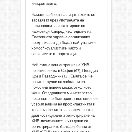
инициативата.
Намалява броят на лицата, които се
заразяват чрез употребата на
спринцовки за инжектиране на
наркотици. Според изследване на
Световната здравна организация
продължават да бъдат най-уязвими
хомос*ксуалистите, както и
зависимите от наркотици.
Най-силна концентрация на ХИВ-
позитивни има в София (67), Пловдив
(26) и Пазарджик (13). Смята се, че
новите случаи на заболели са
покосили повече мъже, отколкото
жени. От здравното министерство
посочват, че българинът все още не е
усвоил навика на профилактиката и
това възпрепятства навременното
диагностициране и регистриране на
ХИВ-позитивните. 1809 души са
регистрираните българи, болни от