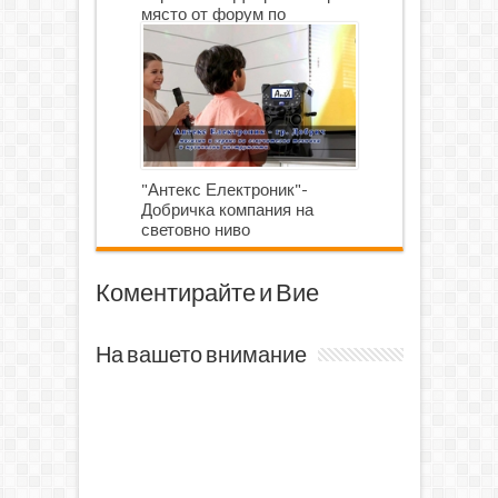
място от форум по
роботика
"Антекс Електроник"-
Добричка компания на
световно ниво
Коментирайте и Вие
На вашето внимание