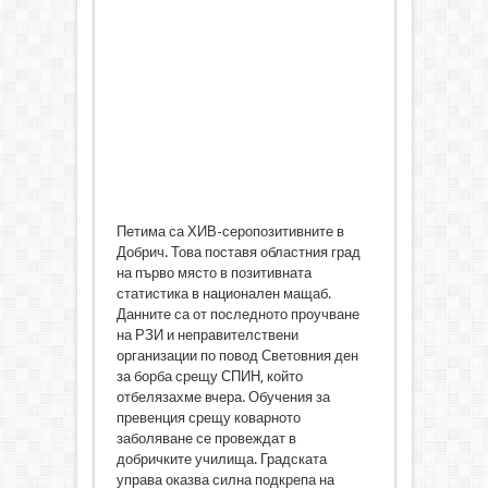
Петима са ХИВ-серопозитивните в
Добрич. Това поставя областния град
на първо място в позитивната
статистика в национален мащаб.
Данните са от последното проучване
на РЗИ и неправителствени
организации по повод Световния ден
за борба срещу СПИН, който
отбелязахме вчера. Обучения за
превенция срещу коварното
заболяване се провеждат в
добричките училища. Градската
управа оказва силна подкрепа на