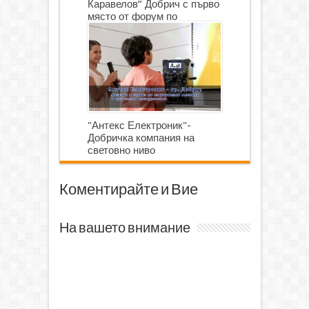
Каравелов” Добрич с първо
място от форум по
роботика
"Антекс Електроник"-
Добричка компания на
световно ниво
Коментирайте и Вие
На вашето внимание