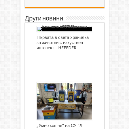
Други новини
Първата в света хранилка
за животни с изкуствен
интелект - HFEEDER
„Умно кошче“ на СУ “Л.