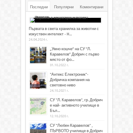
Последни
Популярни
Коментирани
Първата в света хранилка за животни с
изкуствен интелект - H...
24.04.2024 г.
„Умно кошче“ на СУ “Л.
Каравелов” Добрич с първо
място от фо...
01.10.2022 г.
"Антекс Електроник"-
Добричка компания на
световно ниво
24.10.2021 г.
СУ "Л. Каравелов", гр. Добрич
е най- активното училище в
Бъл...
12.10.2020 г.
СУ "Любен Каравелов" ,
ПЪРВОТО училище в Добрич