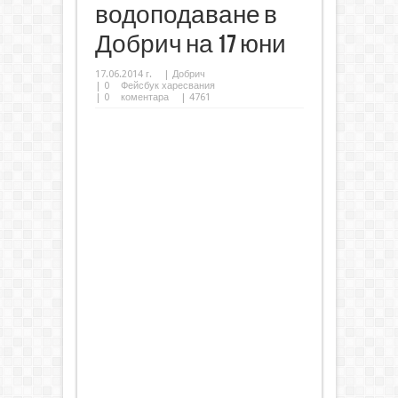
водоподаване в
Добрич на 17 юни
17.06.2014 г.
|
Добрич
|
0
Фейсбук харесвания
|
0
коментара
| 4761