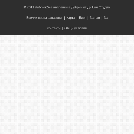
© 2013
Добрич24
е направен в
Добрич
от
Ди Ейч Студио
.
Всички права запазени. |
Карта
|
Блог
|
За нас
|
За
контакти
|
Общи условия