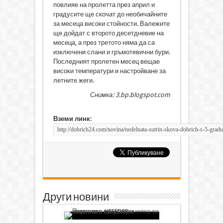
повлияе на пролетта през април и
градусите ще скочат до необичайните
за месеца високи стойности. Валежите
ще дойдат с второто десетдневие на
месеца, а през третото няма да са
изключени слани и гръмотевични бури.
Последният пролетен месец вещае
високи температури и настройване за
летните жеги.
Снимка: 3.bp.blogspot.com
Вземи линк:
Други новини