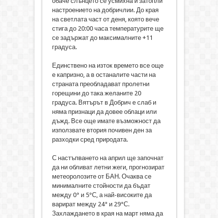
обаче слънцето се усмихна и затопли
настроението на добричлии. До края
на светлата част от деня, която вече
стига до 20:00 часа температурите ще
се задържат до максималните +11
градуса.
Единствено на изток времето все още
е капризно, а в останалите части на
страната преобладават пролетни
горещини до така желаните 20
градуса. Вятърът в Добрич е слаб и
няма признаци да довее облаци или
дъжд. Все още имате възможност да
използвате втория почивен ден за
разходки сред природата.
С настъпването на април ще започнат
да ни обливат летни жеги, прогнозират
метеоролозите от БАН. Очаква се
минималните стойности да бъдат
между 0° и 5°С, а най-високите да
варират между 24° и 29°С.
Захлаждането в края на март няма да