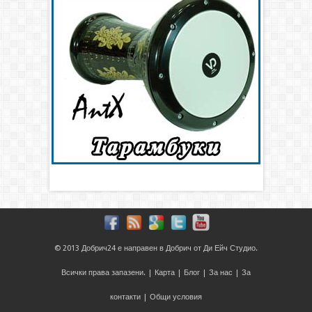
© 2013
Добрич24
е направен в
Добрич
от
Ди Ейч Студио
.
Всички права запазени. |
Карта
|
Блог
|
За нас
|
За
контакти
|
Общи условия