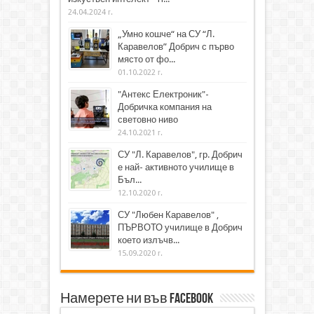
24.04.2024 г.
„Умно кошче“ на СУ “Л.
Каравелов” Добрич с първо
място от фо...
01.10.2022 г.
"Антекс Електроник"-
Добричка компания на
световно ниво
24.10.2021 г.
СУ "Л. Каравелов", гр. Добрич
е най- активното училище в
Бъл...
12.10.2020 г.
СУ "Любен Каравелов" ,
ПЪРВОТО училище в Добрич
което излъчв...
15.09.2020 г.
Намерете ни във Facebook