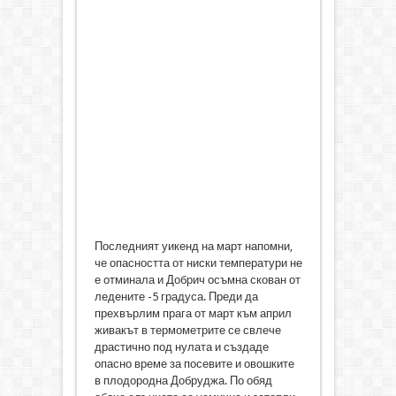
Последният уикенд на март напомни,
че опасността от ниски температури не
е отминала и Добрич осъмна скован от
ледените -5 градуса. Преди да
прехвърлим прага от март към април
живакът в термометрите се свлече
драстично под нулата и създаде
опасно време за посевите и овошките
в плодородна Добруджа. По обяд