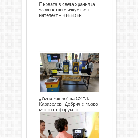
Първата в света хранилка
за животни с изкуствен
интелект - HFEEDER
„Умно кошче“ на СУ “Л.
Каравелов” Добрич с първо
място от форум по
роботика