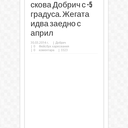
скова Добрич с -5
градуса. Жегата
идва заедно с
април
30.03.2014 г.
|
Добрич
|
0
Фейсбук харесвания
|
0
коментара
| 3323