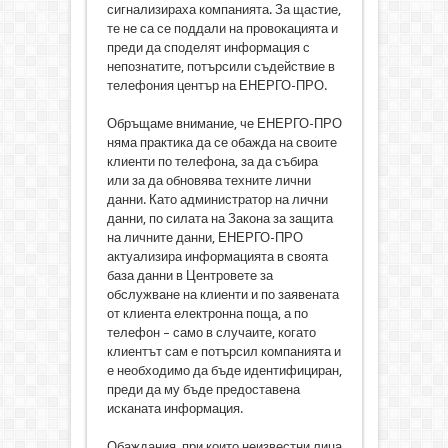
сигнализираха компанията. За щастие,
те не са се поддали на провокацията и
преди да споделят информация с
непознатите, потърсили съдействие в
телефония център на ЕНЕРГО-ПРО.
Обръщаме внимание, че ЕНЕРГО-ПРО
няма практика да се обажда на своите
клиенти по телефона, за да събира
или за да обновява техните лични
данни. Като администратор на лични
данни, по силата на Закона за защита
на личните данни, ЕНЕРГО-ПРО
актуализира информацията в своята
база данни в Центровете за
обслужване на клиенти и по заявената
от клиента електронна поща, а по
телефон – само в случаите, когато
клиентът сам е потърсил компанията и
е необходимо да бъде идентифициран,
преди да му бъде предоставена
исканата информация.
Обаждания, при които неизвестни лица