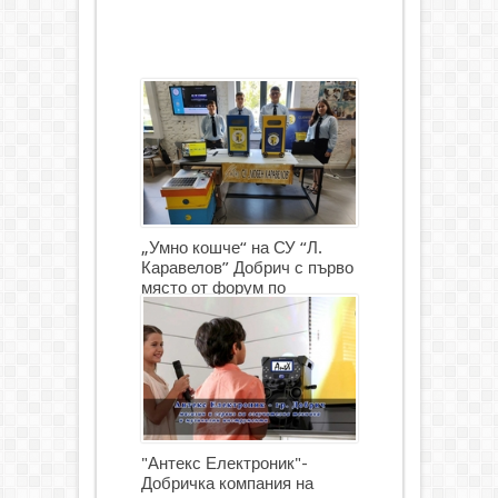
„Умно кошче“ на СУ “Л.
Каравелов” Добрич с първо
място от форум по
роботика
"Антекс Електроник"-
Добричка компания на