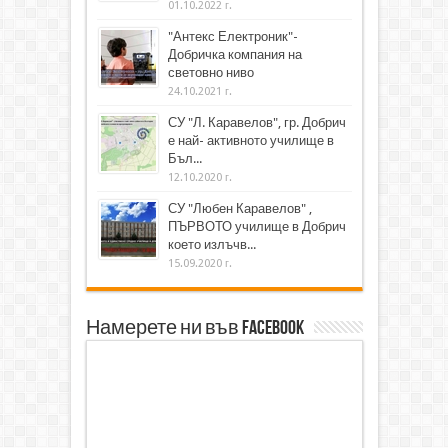
01.10.2022 г.
"Антекс Електроник"-
Добричка компания на
световно ниво
24.10.2021 г.
СУ "Л. Каравелов", гр. Добрич
е най- активното училище в
Бъл...
12.10.2020 г.
СУ "Любен Каравелов" ,
ПЪРВОТО училище в Добрич
което излъчв...
15.09.2020 г.
Намерете ни във Facebook