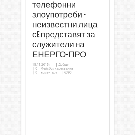
телефонни
злоупотреби -
неизвестни лица
сe представят за
служители на
ЕНЕРГО-ПРО
18.11.2015 г.
|
Добрич
|
0
Фейсбук харесвания
|
0
коментара
| 6390