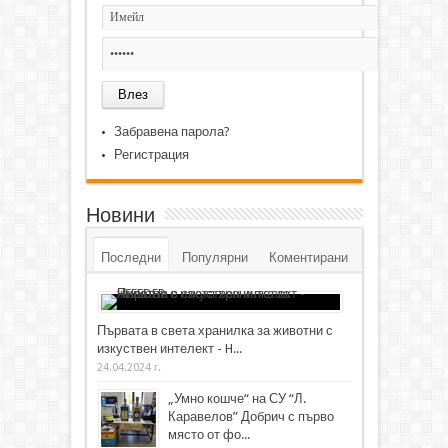
Забравена парола?
Регистрация
Новини
Последни
Популярни
Коментирани
Първата в света хранилка за животни с
изкуствен интелект - H...
24.04.2024 г.
„Умно кошче“ на СУ “Л.
Каравелов” Добрич с първо
място от фо...