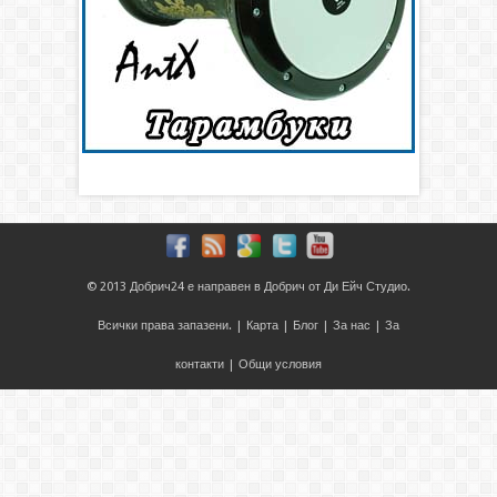
© 2013
Добрич24
е направен в
Добрич
от
Ди Ейч Студио
.
Всички права запазени. |
Карта
|
Блог
|
За нас
|
За
контакти
|
Общи условия