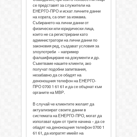
се представят за служители на
ЕНЕРГО-ПРО и искат личните данни
на хората, са опит за измама.
Събирането на лични данни от
физически или юридически лица,
които не са регистрирани като
администратори на лични данни по
законовия ред, създават условия за
злоупотреби – например
фалшифициране на документи и др.
Съветваме нашите клиенти, ако
получат подобни запитвания,
незабавно да се обадят на
денонощния телефон на ЕНЕРГО-
ПРО 0700 1 61 61 и да се обърнат към
органите на МВР.
В случай че клиентите желаят да
актуализират своите данни в
системата на ЕНЕРГО-ПРО, могат да
използват един от трите начина – да се
обадят на денонощния телефон 0700 1
61 61, да изпратят имейл на