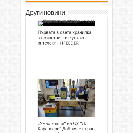
Други новини
Първата в света хранилка
за животни с изкуствен
интелект - HFEEDER
„Умно кошче“ на СУ “Л.
Каравелов” Добрич с първо