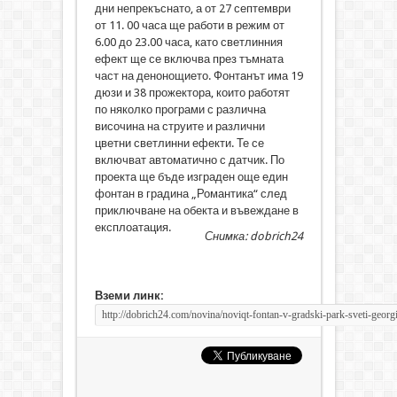
дни непрекъснато, а от 27 септември
от 11. 00 часа ще работи в режим от
6.00 до 23.00 часа, като светлинния
ефект ще се включва през тъмната
част на денонощието. Фонтанът има 19
дюзи и 38 прожектора, които работят
по няколко програми с различна
височина на струите и различни
цветни светлинни ефекти. Те се
включват автоматично с датчик. По
проекта ще бъде изграден още един
фонтан в градина „Романтика“ след
приключване на обекта и въвеждане в
експлоатация.
Снимка: dobrich24
Вземи линк: