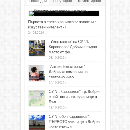
Последни
Популярни
Коментирани
Първата в света хранилка за животни с
изкуствен интелект - H...
24.04.2024 г.
„Умно кошче“ на СУ “Л.
Каравелов” Добрич с първо
място от фо...
01.10.2022 г.
"Антекс Електроник"-
Добричка компания на
световно ниво
24.10.2021 г.
СУ "Л. Каравелов", гр. Добрич
е най- активното училище в
Бъл...
12.10.2020 г.
СУ "Любен Каравелов" ,
ПЪРВОТО училище в Добрич
което излъчв...