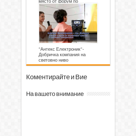
място от форум по
роботика
"Антекс Електроник"-
Добричка компания на
световно ниво
Коментирайте и Вие
На вашето внимание