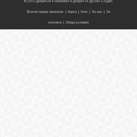
© 2013
Добрич24
е направен в
Добрич
от
Ди Ейч Студио
.
Всички права запазени. |
Карта
|
Блог
|
За нас
|
За
контакти
|
Общи условия