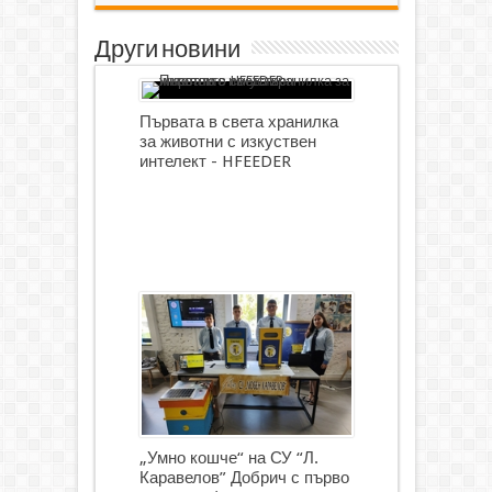
Други новини
Първата в света хранилка
за животни с изкуствен
интелект - HFEEDER
„Умно кошче“ на СУ “Л.
Каравелов” Добрич с първо