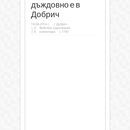
дъждовно е в
Добрич
18.04.2014 г.
|
Добрич
|
0
Фейсбук харесвания
|
0
коментара
| 3787