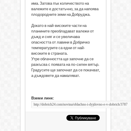
има. Затова пък количеството на
валежите е достатъчно, за да напоява
плодородните земи на Добруджа.
Докато в най-високите части на
планините преобладават валежи от
дъжд и сняг и се увеличава
опасността от лавини в Добричко
температурите са едни от най-
високите в страната.
Утре облачността ще започне да се
разкъсва с появата на по-силен вятър.
Градусите ще започнат да се покачват,
а дъждовете да намаляват.
Вземи линк: