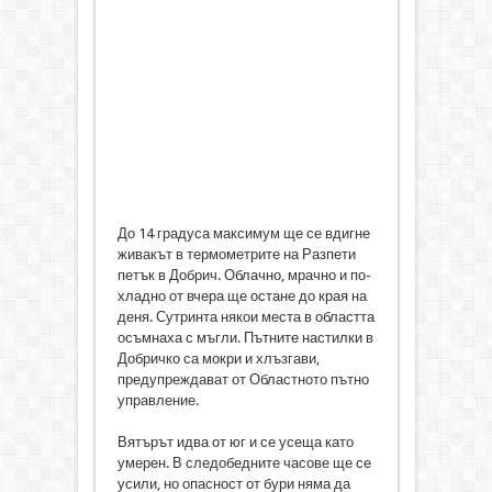
До 14 градуса максимум ще се вдигне
живакът в термометрите на Разпети
петък в Добрич. Облачно, мрачно и по-
хладно от вчера ще остане до края на
деня. Сутринта някои места в областта
осъмнаха с мъгли. Пътните настилки в
Добричко са мокри и хлъзгави,
предупреждават от Областното пътно
управление.
Вятърът идва от юг и се усеща като
умерен. В следобедните часове ще се
усили, но опасност от бури няма да