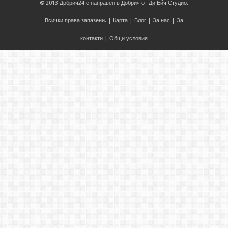
© 2013
Добрич24
е направен в
Добрич
от
Ди Ейч Студио
.
Всички права запазени. |
Карта
|
Блог
|
За нас
|
За
контакти
|
Общи условия