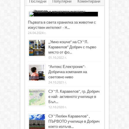
Последни
Популярни
Коментирани
Първата в света хранилка за животни с
изкуствен интелект - H...
24.04.2024 г.
„Умно кошче“ на СУ “Л.
Каравелов” Добрич с първо
място от фо...
01.10.2022 г.
"Антекс Електроник"-
Добричка компания на
световно ниво
24.10.2021 г.
СУ "Л. Каравелов", гр. Добрич
е най- активното училище в
Бъл...
12.10.2020 г.
СУ "Любен Каравелов" ,
ПЪРВОТО училище в Добрич
което излъчв...