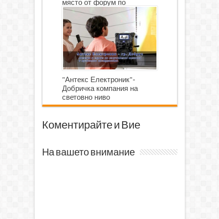
място от форум по
роботика
"Антекс Електроник"-
Добричка компания на
световно ниво
Коментирайте и Вие
На вашето внимание