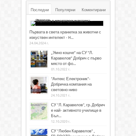
Последни
Популярни
Коментирани
Първата в света хранилка за животни с
изкуствен интелект - H...
24.04.2024 г.
„Умно кошче“ на СУ “Л.
Каравелов” Добрич с първо
място от фо...
01.10.2022 г.
"Антекс Електроник"-
Добричка компания на
световно ниво
24.10.2021 г.
СУ "Л. Каравелов", гр. Добрич
е най- активното училище в
Бъл...
12.10.2020 г.
СУ "Любен Каравелов" ,