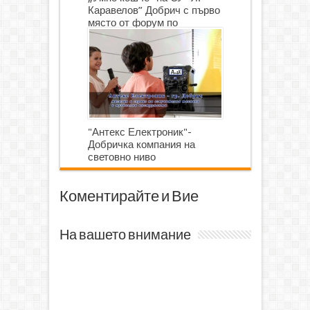
Каравелов” Добрич с първо
място от форум по
роботика
"Антекс Електроник"-
Добричка компания на
световно ниво
Коментирайте и Вие
На вашето внимание