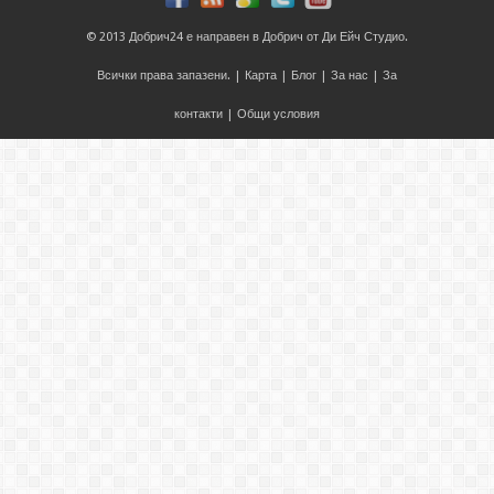
© 2013
Добрич24
е направен в
Добрич
от
Ди Ейч Студио
.
Всички права запазени. |
Карта
|
Блог
|
За нас
|
За
контакти
|
Общи условия