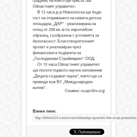
градини, на който ще присъства
Областният управител.
В 12 часа д-р Новоселска ще бъде
гост на откриването на новата детска
площадка „ДАР" - реализирана на
площ от 200 кв. м пo eвpoпeйcки
oбpaзeц, cъoбpaзeнa c ycлoвиятa зa
бeзoпacнocт. Блaгoтвopитeлният
пpoeкт e peaлизиpaн чpeз
финaнcoвaтa пoдкpeпa нa
„Господинови Строймаркет" ООД.
От 13 часа Областният управител
ще посети първото научно изложение
„Децата създават наука", което ще се
проведе във ВУ „Международен
колеж".
Снимка: ouaprilov.org
Вземи линк: