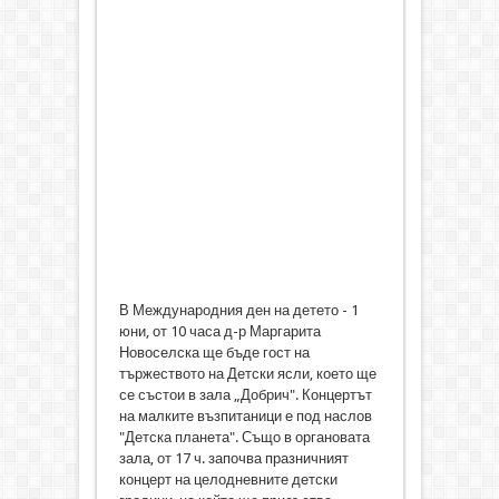
В Международния ден на детето - 1
юни, от 10 часа д-р Маргарита
Новоселска ще бъде гост на
тържеството на Детски ясли, което ще
се състои в зала „Добрич". Концертът
на малките възпитаници е под наслов
"Детска планета". Също в органовата
зала, от 17 ч. започва празничният
концерт на целодневните детски