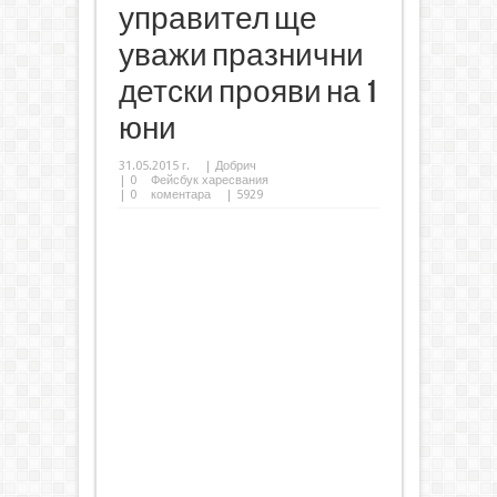
управител ще
уважи празнични
детски прояви на 1
юни
31.05.2015 г.
|
Добрич
|
0
Фейсбук харесвания
|
0
коментара
| 5929