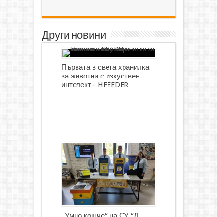
Други новини
Първата в света хранилка
за животни с изкуствен
интелект - HFEEDER
„Умно кошче“ на СУ “Л.