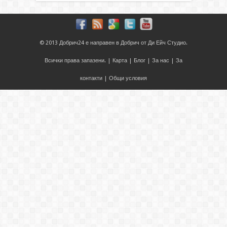
© 2013
Добрич24
е направен в
Добрич
от
Ди Ейч Студио
.
Всички права запазени. |
Карта
|
Блог
|
За нас
|
За
контакти
|
Общи условия