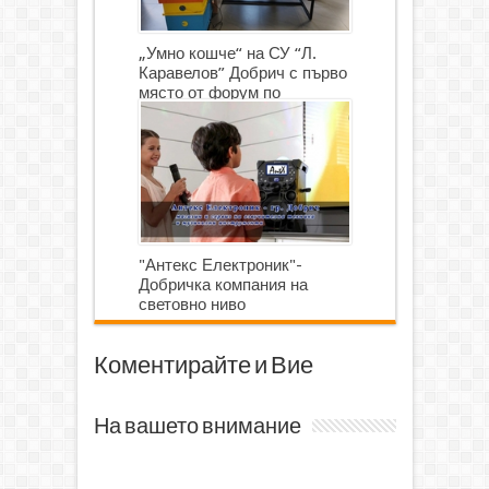
„Умно кошче“ на СУ “Л.
Каравелов” Добрич с първо
място от форум по
роботика
"Антекс Електроник"-
Добричка компания на
световно ниво
Коментирайте и Вие
На вашето внимание