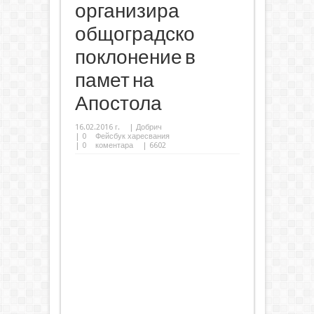
организира
общоградско
поклонение в
памет на
Апостола
16.02.2016 г.
|
Добрич
|
0
Фейсбук харесвания
|
0
коментара
| 6602