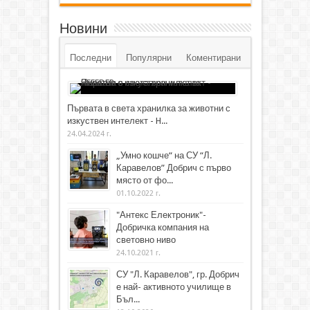
Новини
Последни
Популярни
Коментирани
Първата в света хранилка за животни с
изкуствен интелект - H...
24.04.2024 г.
„Умно кошче“ на СУ “Л.
Каравелов” Добрич с първо
място от фо...
01.10.2022 г.
"Антекс Електроник"-
Добричка компания на
световно ниво
24.10.2021 г.
СУ "Л. Каравелов", гр. Добрич
е най- активното училище в
Бъл...