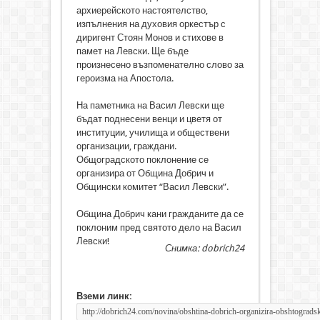
архиерейското настоятелство,
изпълнения на духовия оркестър с
диригент Стоян Монов и стихове в
памет на Левски. Ще бъде
произнесено възпоменателно слово за
героизма на Апостола.
На паметника на Васил Левски ще
бъдат поднесени венци и цветя от
институции, училища и обществени
организации, граждани.
Общоградското поклонение се
организира от Община Добрич и
Общински комитет “Васил Левски”.
Община Добрич кани гражданите да се
поклоним пред святото дело на Васил
Левски!
Снимка: dobrich24
Вземи линк: